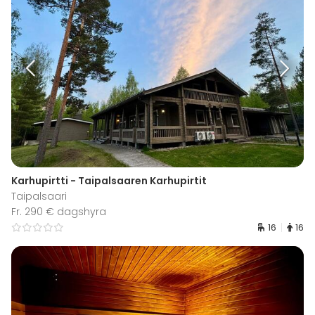
Karhupirtti - Taipalsaaren Karhupirtit
Taipalsaari
Fr. 290 € dagshyra
16
16