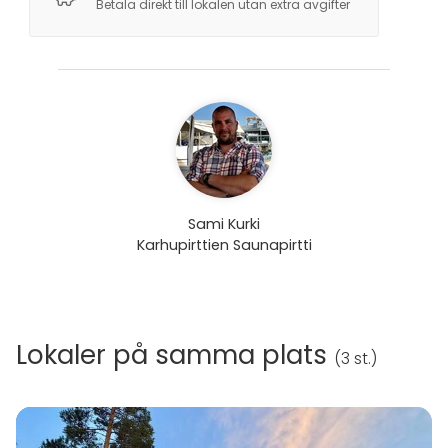
Betala direkt till lokalen utan extra avgifter
Sami Kurki
Karhupirttien Saunapirtti
Lokaler på samma plats
(
3 st.
)