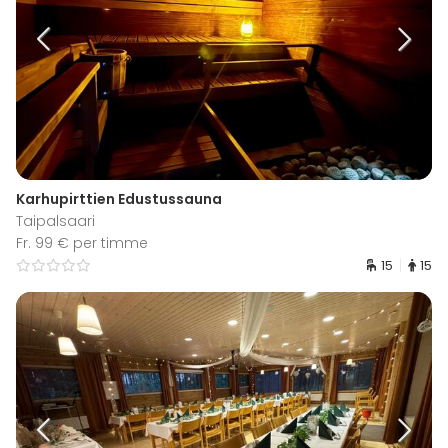
Karhupirttien Edustussauna
Taipalsaari
Fr. 99 € per timme
15
15