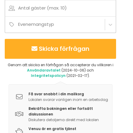
Båtturer / segling
Antal gäster (max. 10)
Tilläggsuppgifter om tjänster och faciliteter
Evenemangstyp
Soveltuu myös majoituskäyttöön 2 hengelle,
hääsviitiksikin!
Skicka förfrågan
Genom att skicka en förfrågan så accepterar du villkoren i
Användaravtalet
(2024-10-06) och
Integritetspolicyn
(2021-02-17).
Få svar snabbt i din mailkorg
Lokalen svarar vanligen inom en arbetsdag
Bekräfta bokningen eller fortsätt
diskussionen
Diskutera detaljerna direkt med lokalen
Venuu är en gratis tjänst