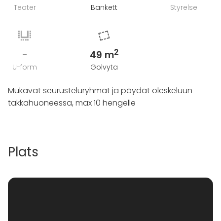
Teater
Bankett
Styrelse
2
-
49 m
U-form
Golvyta
Mukavat seurusteluryhmät ja pöydät oleskeluun
takkahuoneessa, max 10 hengelle
Plats