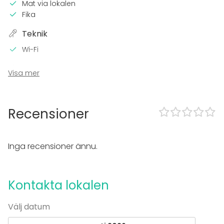
Mat via lokalen
Fika
Teknik
Wi-Fi
I lokalen
Visa mer
Terrass
Bastu
Tillgänglighetsanpassad
Recensioner
Övernattningsmöjlighet
Utrustning
Inga recensioner ännu.
Bubbelpool / Jacuzzi
Handdukar
Kontakta lokalen
Evenemang
Fest
Välj datum
Bröllop
Spa / relax / bastu