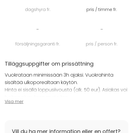
Terassiin upotettu 6hlön lämmin ulkoporeallas, joka
dagshyra fr.
pris / timme fr.
on heti käyttövalmis. Muutaman askeleen päässä on
myös iso laituri puhdasvetisen Saimaan aaltoihin ja
talvella avantoon.
-
-
Pirtin olohuone on tilava 30 neliön kokonaisuus. Tilaan
försäljningsgaranti fr.
pris / person fr.
kuuluu takka, seurusteluryhmät, meikkauspöydät ja -
peilit, oma WC, sekä tilava kylmäkaappi ja
vedenkeitin. Kylpypyyhkeet sisältyvät myös hintaan.
Tilläggsuppgifter om prissättning
Vuokrataan minimissään 3h ajaksi. Vuokrahinta
Saunapirtti on muokattavissa myös
sisältää ulkoporealtaan käytön.
yöpymiskäyttöön 2 hengelle, parisängyllä tai
Hinta ei sisällä loppusiivousta (alk. 50 eur). Asiakas voi
kahdella erillisellä 1 hengellä sängyllä.
hoitaa siivouksen myös itse.
Visa mer
Tervetuloa!
Tilläggsuppgifter om avbokning
Varaaminen tapahtuu maksamalla varauslasku.
(tilisiirtolasku tai maksulinkki tekstiviestillä).
Vill du ha mer information eller en offert?