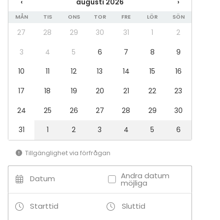
‹
augusti 2026
›
Middag / Lunch
MÅN
TIS
ONS
TOR
FRE
LÖR
SÖN
Möte
Konferens
27
28
29
30
31
1
2
Mässa / Utställning
Föreställning / show
3
4
5
6
7
8
9
Rekreation
10
11
12
13
14
15
16
Stuga / boende
Upplevelse / aktivitet
17
18
19
20
21
22
23
Julbord / Julfest
24
25
26
27
28
29
30
Lokal
Bastu
31
1
2
3
4
5
6
Chambre séparée
Stuga
Tillgänglighet via förfrågan
Aktiviteter
Andra datum
Datum
möjliga
Paintball / laserspel
Utomhusaktiviteter
Starttid
Sluttid
Klättring / bouldering
Simning