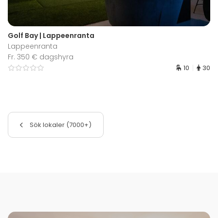
Golf Bay | Lappeenranta
Lappeenranta
Fr. 350 € dagshyra
10
30
Sök lokaler (7000+)