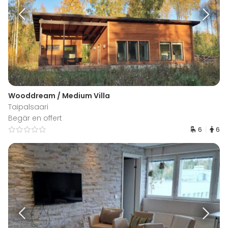
Wooddream / Medium Villa
Taipalsaari
Begär en offert
6
6