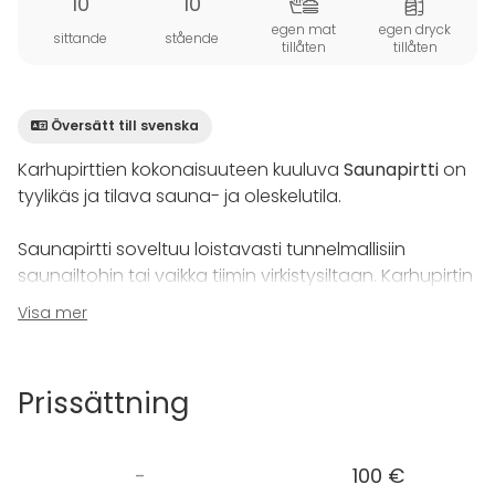
10
10
egen mat
egen dryck
sittande
stående
tillåten
tillåten
Översätt till svenska
Karhupirttien kokonaisuuteen kuuluva
Saunapirtti
on
tyylikäs ja tilava sauna- ja oleskelutila.
Saunapirtti soveltuu loistavasti tunnelmallisiin
saunailtohin tai vaikka tiimin virkistysiltaan. Karhupirtin
tilat sijaitsevat Suur-Saimaan rannalla, vain 20min
Visa mer
ajomatka Lappeenrannasta.
Kokonaisuudessaan tilat sopivat maksimissaan 10
Prissättning
hengen ryhmille. Saunapirtissä on tilava sauna, jonka
lauteille mahtuu kerrallaan 8 aikuista sekä upea
kylpytila, jossa värivalosuihkut ja lattialämmitys.
-
100 €