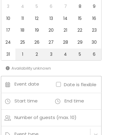
3
4
5
6
7
8
9
10
11
12
13
14
15
16
17
18
19
20
21
22
23
24
25
26
27
28
29
30
31
1
2
3
4
5
6
Availability unknown
Event date
Date is flexible
Start time
End time
Number of guests (max. 10)
Event type