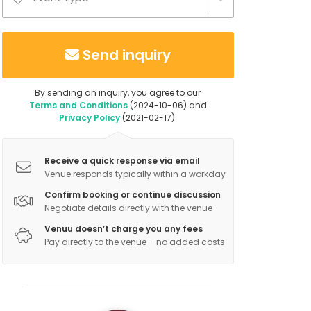
Send inquiry
By sending an inquiry, you agree to our
Terms and Conditions
(2024-10-06) and
Privacy Policy
(2021-02-17).
Receive a quick response via email
Venue responds typically within a workday
Confirm booking or continue discussion
Negotiate details directly with the venue
Venuu doesn’t charge you any fees
Pay directly to the venue – no added costs