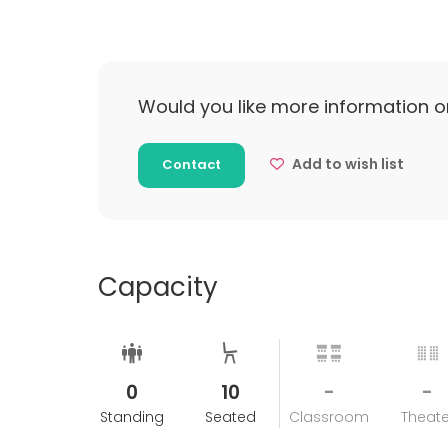
Would you like more information o
Add to wish list
Contact
Capacity
0
10
-
-
Standing
Seated
Classroom
Theate