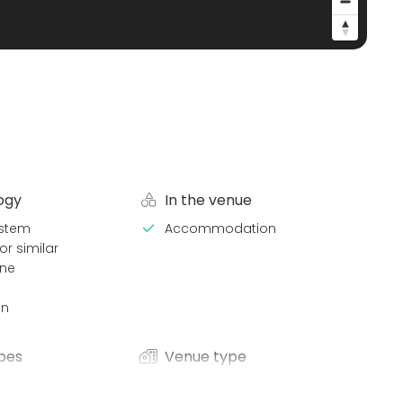
ogy
In the venue
stem
Accommodation
or similar
ne
en
pes
Venue type
Private dining room