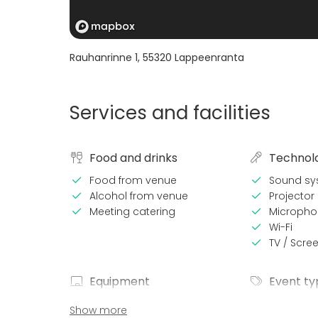
Rauhanrinne 1
,
55320
Lappeenranta
Services and facilities
Food and drinks
Technol
Food from venue
Sound sy
Alcohol from venue
Projector 
Meeting catering
Micropho
Wi-Fi
TV / Scre
Equipment
Event ty
Note-taking material
Party
Show more