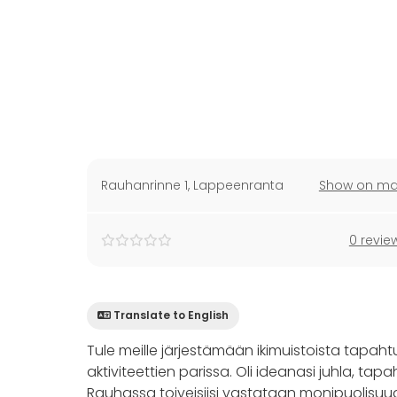
Rauhanrinne 1
,
Lappeenranta
Show on m
0 revie
Translate to English
Tule meille järjestämään ikimuistoista tapa
aktiviteettien parissa. Oli ideanasi juhla, ta
Rauhassa toiveisiisi vastataan monipuolisuud