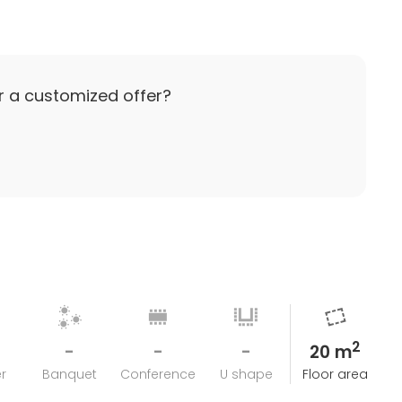
r a customized offer?
2
-
-
-
20 m
r
Banquet
Conference
U shape
Floor area