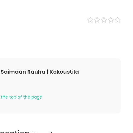
Hotel
lness / Sauna
Conference center
Lunch
ce / Seminar
bition
nce / Show
n
 / Retreat
 / Activity
 Party
 Saimaan Rauha | Kokoustila
 the top of the page