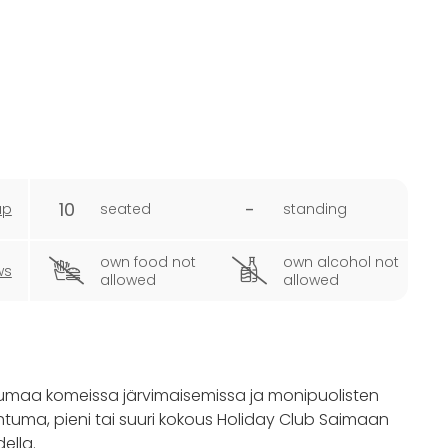
10
-
ap
seated
standing
own food not
own alcohol not
ws
allowed
allowed
htumaa komeissa järvimaisemissa ja monipuolisten
pahtuma, pieni tai suuri kokous Holiday Club Saimaan
ella.