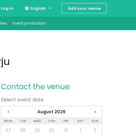
Add your venue
Log in
English
lies
Event production
Suomi
Svenska
ju
Contact the venue
Select event date
‹
August 2026
›
MON
TUE
WED
THU
FRI
SAT
SUN
27
28
29
30
31
1
2