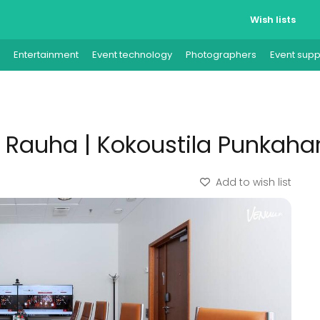
Wish lists
Entertainment
Event technology
Photographers
Event supp
Rauha | Kokoustila Punkahar
Add to wish list