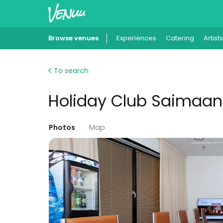
Browse venues
Experiences
Catering
Artists
To search
Holiday Club Saimaan 
Photos
Map