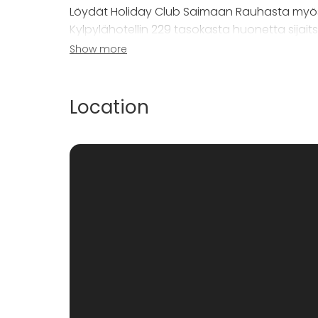
Löydät Holiday Club Saimaan Rauhasta myös m
Kylpylähotellin 229 tasokasta huonetta sijaits
joissa kaikissa on oma tunnelmansa.
Show more
Hotellin yhteydestä Saimaan rannalta löydät
asunnot.
Location