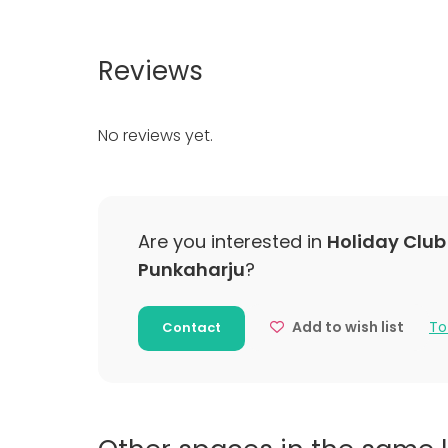
Whiteboard / Flip chart
Wedding
Spa / Wel
Dinner / 
Reviews
Meeting
Conferen
Fair / Exhi
No reviews yet.
Performa
Recreatio
Cabin trip
Experience
Christmas
Are you interested in
Holiday Club
Punkaharju
?
Add to wish list
To
Contact