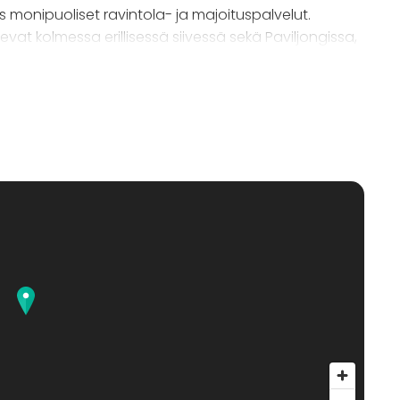
onipuoliset ravintola- ja majoituspalvelut.
evat kolmessa erillisessä siivessä sekä Paviljongissa,
 myös laadukkaat Villas-huoneistot ja loma-