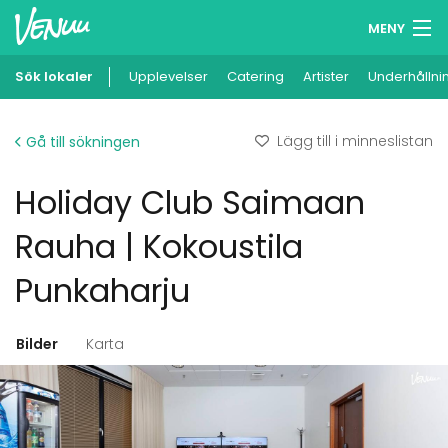
MENY
Sök lokaler
Upplevelser
Minneslista
Catering
Artister
Underhållni
Logga in
Lägg till i minneslistan
Gå till sökningen
Svenska
Holiday Club Saimaan
Lägg till din lokal
Rauha | Kokoustila
Punkaharju
Bilder
Karta