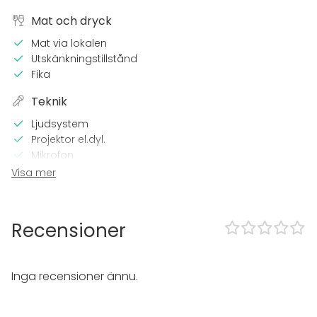
Mat och dryck
Mat via lokalen
Utskänkningstillstånd
Fika
Teknik
Ljudsystem
Projektor el.dyl.
Mikrofon
Wi-Fi
Visa mer
TV
I lokalen
Recensioner
Övernattningsmöjlighet
Utrustning
Inga recensioner ännu.
Anteckningsmaterial
Whiteboard / Blädderblock