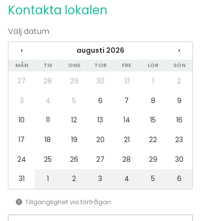
Kontakta lokalen
Evenemang
Fest
Välj datum
Bröllop
Spa / relax / bastu
‹
augusti 2026
›
Middag / Lunch
MÅN
TIS
ONS
TOR
FRE
LÖR
SÖN
Möte
Konferens
27
28
29
30
31
1
2
Mässa / Utställning
Föreställning / show
3
4
5
6
7
8
9
Rekreation
10
11
12
13
14
15
16
Stuga / boende
Upplevelse / aktivitet
17
18
19
20
21
22
23
Julbord / Julfest
24
25
26
27
28
29
30
Lokal
Chambre séparée
31
1
2
3
4
5
6
Hotell
Konferenscenter
Tillgänglighet via förfrågan