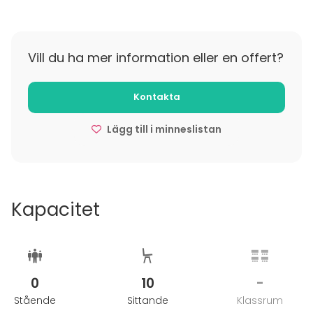
sillä sitä Saimaalla riittää ympäri vuoden. Rentoudu
vieraidesi kanssa elämyskylpylässä, Harmony Span
hyvinvointiosastolla ja Saunamaailman lämmössä.
Vill du ha mer information eller en offert?
Haasta myös porukkasi leikkimieliseen kisailuun
keilaviihdekeskuksessa.
Kontakta
Lägg till i minneslistan
Kapacitet
0
10
-
Stående
Sittande
Klassrum