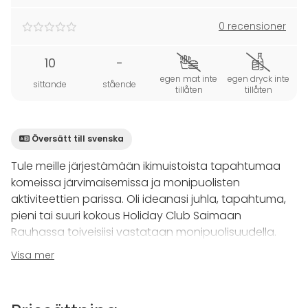
0 recensioner
10
-
egen mat inte
egen dryck inte
sittande
stående
tillåten
tillåten
Översätt till svenska
Tule meille järjestämään ikimuistoista tapahtumaa
komeissa järvimaisemissa ja monipuolisten
aktiviteettien parissa. Oli ideanasi juhla, tapahtuma,
pieni tai suuri kokous Holiday Club Saimaan
Rauhassa toiveisiisi vastataan monipuolisuudella.
Visa mer
Punkaharjun
kokousaitiossa pystyy pyöreän pöydän
ääressä kokoustamaan 10 henkilön voimin. Tila
soveltuu hyvin esimerkiksi pienemmän porukan