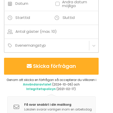
Andra datum
Datum
möjliga
Starttid
Sluttid
Antal gäster (max. 10)
Evenemangstyp
Skicka förfrågan
Genom att skicka en förfrågan så accepterar du villkoren i
Användaravtalet
(2024-10-06) och
Integritetspolicyn
(2021-02-17).
Få svar snabbt i din mailkorg
Lokalen svarar vanligen inom en arbetsdag