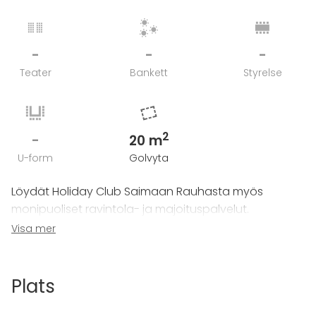
-
-
-
Teater
Bankett
Styrelse
2
-
20 m
U-form
Golvyta
Löydät Holiday Club Saimaan Rauhasta myös
monipuoliset ravintola- ja majoituspalvelut.
Kylpylähotellin 229 tasokasta huonetta sijaitsevat
Visa mer
kolmessa erillisessä siivessä sekä Paviljongissa, joissa
kaikissa on oma tunnelmansa.
Plats
Hotellin yhteydestä Saimaan rannalta löydät myös
laadukkaat Villas-huoneistot ja loma-asunnot.