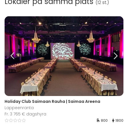
Lokaler på samma plats
(
12 st.
)
Holiday Club Saimaan Rauha | Saimaa Areena
Lappeenranta
Fr. 3 765 € dagshyra
800
1800