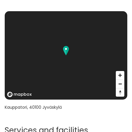
kokoonpanot onnistuvat.
Kauppatori
,
40100
Jyväskylä
Services and facilities