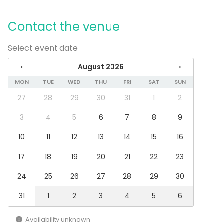
ja konferenssin piristäjää, illallisten oheisohjelmaa.
Contact the venue
Kaikkien aktiviteettien järjestäminen onnistuu kaikkialla
Suomessa, myös ulkomailla niin suomeksi kuin
Select event date
englanniksi, tarvittaessa millä kielellä tahansa.
‹
August 2026
›
MON
TUE
WED
THU
FRI
SAT
SUN
27
28
29
30
31
1
2
3
4
5
6
7
8
9
10
11
12
13
14
15
16
17
18
19
20
21
22
23
24
25
26
27
28
29
30
31
1
2
3
4
5
6
Availability unknown