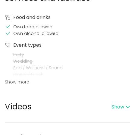
Food and drinks
Own food allowed
Own alcohol allowed
Event types
Party
Wedding
Spa / Wellness / Sauna
Dinner / Lunch
Meeting
Show more
Conference / Seminar
Fair / Exhibition
Performance / Show
Videos
Show
Recreation
Cabin trip / Retreat
Experience / Activity
Christmas Party