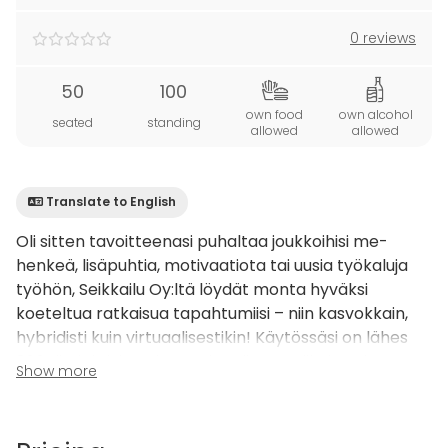
0 reviews
50
100
own food
own alcohol
seated
standing
allowed
allowed
Translate to English
Oli sitten tavoitteenasi puhaltaa joukkoihisi me-
henkeä, lisäpuhtia, motivaatiota tai uusia työkaluja
työhön, Seikkailu Oy:ltä löydät monta hyväksi
koeteltua ratkaisua tapahtumiisi – niin kasvokkain,
hybridisti kuin virtuaalisestikin! Käytössäsi on lähes
200 tiimiaktiviteetin monipuolinen valikoima, josta
Show more
autamme mielellämme löytämään tarpeisiinne
sopivimmat ratkaisut. Ota rohkeasti yhteyttä!