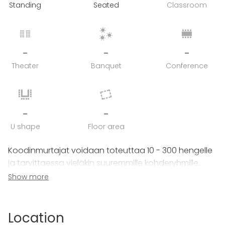
Standing
Seated
Classroom
-
-
-
Theater
Banquet
Conference
-
-
U shape
Floor area
Koodinmurtajat voidaan toteuttaa 10 - 300 hengelle
ja tarvittaessa vieläkin suuremmille kohderyhmille.
Aktiviteetin järjestäminen onnistuu kaikkialla
Show more
Suomessa ja eri puolilla maailmaa.
Suositeltavin tiimikoko on 3-5 henkeä. Toki myös muut
Location