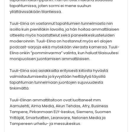
tapahtumissa, joten sormi ei mene suuhun
yllättävissäkään tilanteissa.
Tuuli-Elina on vastannut tapahtumien tunnelmasta niin
isoilla kuin pienilläkin lavoilla, ja hän hoitaa ammattilaisen
otteella myös haastattelut sekä paneelikeskusteluiden
moderoinnin. Tuuli-Elina on hostannut myös eri alojen
podcast-sarjoja eikä myöskään vierasta kameraa. Tuuli-
Elina onkin ”pomminvarma” valinta, kun haluat tilaisuutesi
monipuolisen juontamisen ammattilaisen.
Tuuli-Elina saa asiakkailta erityisesti kiitosta hyvästä
valmistautumisesta ja kyvystään heittäytyä täysillä
tapahtuman tunnelmaan juontojen sujuvuudesta
tinkimättä.
Tuuli-Elinan ammattitaitoon ovat luottaneet mm.
Aamulehti, Alma Media, Akun Tehdas, Afry, Business
Tampere, Pirkanmaan ELY-keskus, Siemens, Suomen
Yrittäjät, Smartvatten, Leanware, Nelonen Media ja
Tampereen urheilu- ja messukeskus.