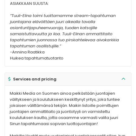
ASIAKKAAN SUUSTA:
”Tuuli-Elina toimi tuottamamme stream-tapahtuman
juontajana elävöittäen juuri oikealla tavalla
asiantuntijapuheenvuoroja, tuoden katsojille
samaistuttavuutta ja iloa. Tuuli-Elinan ammattitaito
tapahtumien juonnossa tuo pirskahtelevaa aivokarkkia
tapahtuman osallistujille.”
-Anniina Raatikka
Huikea tapahtumatuotanto
Services and pricing
Maikki Media on Suomen ainoa pelkästään juontajien
välitykseen ja koulutukseen keskittynyt yritys, joka tuntee
jokaisen välittämänsä tekijän. Maikin listoille poimittujen
juontajien ammattitaito ja juontotyyli on varmistettu
koulutuksen kautta, jotta osaamme varmasti valita juuri
Sinun tapahtumaasi sopivan luottojuontajan!
Maikilta löydät myös uudenlaiset juontokonseptit sillon, kun