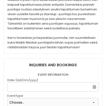
kaipaat tapahtumaasi jotain erityistä. Esimerkiksi pianisti-
juontaja nostaa säestyksen avulla tapahtuman tunnelman
aivan uudelle tasolle ja standup -juontaja tuo puolestaan
tapahtumaan huumoria ja saa yleisön nauramaan.
Tärkeintä on kuitenkin aina juontojen sujuvuus, tapahtuman
tavoitteen edistäminen sekä luotettava palvelu.
Kerro toiveistasi ja tarpeistasi juonnolle, niin suunnitellaan
kuka Maikki Median juontajista tähän sopisi parhaiten sekä
räätälöidään tarjous juuri teidän tapahtumaan!
INQUIRIES AND BOOKINGS
EVENT INFORMATION
Date (dd/mm/yyyy)
Event type