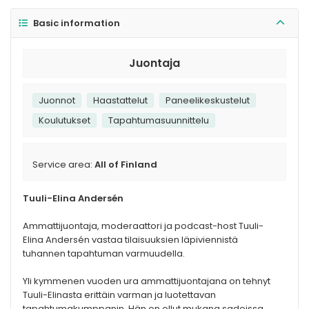
Basic information
Juontaja
Juonnot
Haastattelut
Paneelikeskustelut
Koulutukset
Tapahtumasuunnittelu
Service area:
All of Finland
Tuuli-Elina Andersén
Ammattijuontaja, moderaattori ja podcast-host Tuuli-
Elina Andersén vastaa tilaisuuksien läpiviennistä
tuhannen tapahtuman varmuudella.
Yli kymmenen vuoden ura ammattijuontajana on tehnyt
Tuuli-Elinasta erittäin varman ja luotettavan
tapahtumakumppanin. Hän on ollut mukana sadoissa