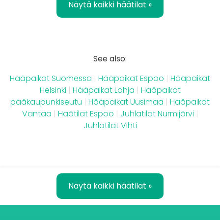
Näytä kaikki häätilat »
See also:
Hääpaikat Suomessa
|
Hääpaikat Espoo
|
Hääpaikat
Helsinki
|
Hääpaikat Lohja
|
Hääpaikat
pääkaupunkiseutu
|
Hääpaikat Uusimaa
|
Hääpaikat
Vantaa
|
Häätilat Espoo
|
Juhlatilat Nurmijärvi
|
Juhlatilat Vihti
Näytä kaikki häätilat »