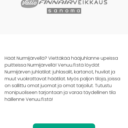
Häät Nurmijärvellä? Viettäkää hääjuhlanne upeissa
puitteissa Nurmijärvellä! Venuu.fi:stä löydät
Nurmijärven juhlatilat: juhlasalit, kartanot, huvilat ja
muut vuokrattavat häätilat. Myös paljon tiloja, joissa
on sallittu omat juomat ja omat tarjoilut. Tutustu
monipuoliseen tarjontaan ja varaa täydellinen tila
häillenne Venuu.fi:stä!