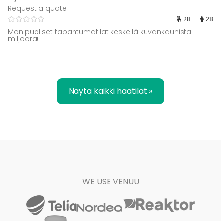
Request a quote
28
28
Monipuoliset tapahtumatilat keskellä kuvankaunista
miljöötä!
Näytä kaikki häätilat »
WE USE VENUU