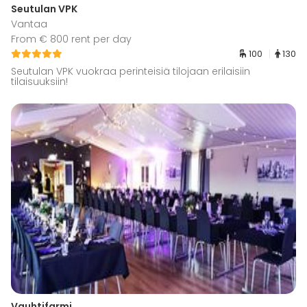
Seutulan VPK
Vantaa
From € 800 rent per day
100
130
Seutulan VPK vuokraa perinteisiä tilojaan erilaisiin
tilaisuuksiin!
Vauhtifarmi