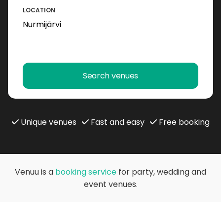
LOCATION
Search venues
Unique venues
Fast and easy
Free booking
Venuu is a
booking service
for party, wedding and
event venues.