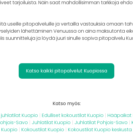
iveet tarjoiluista. Näin saat mahdollisimman tarkkoja ehdot
itä useille pitopalveluille ja vertailla vastauksia omaan tah
selyiden lähettäminen Venuussa on aina maksutonta eikä
siis suunnitteluja ja löydä juuri sinulle sopiva pitopalvelu K
Katso kaikki pitopalvelut Kuopiossa
Katso myös:
t juhlatilat Kuopio
|
Edulliset kokoustilat Kuopio
|
Hääpaikat
ohjois-Savo
|
Juhlatilat Kuopio
|
Juhlatilat Pohjois-Savo
|
 Kuopio
|
Kokoustilat Kuopio
|
Kokoustilat Kuopio keskusta