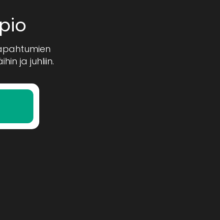
pio
tapahtumien
n ja juhliin.