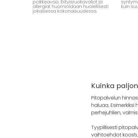
poikkeavaa. Erityisruokavaliot ja
syntymä
allergiat huomioidaan huolellisesti
kuin su
jokaisessa kokonaisuudessa.
Kuinka paljo
Pitopalvelun hinnas
haluaa. Esimerkiksi 
perhejuhlien, valmis
Tyypillisesti pitop
vaihtoehdot koostuva