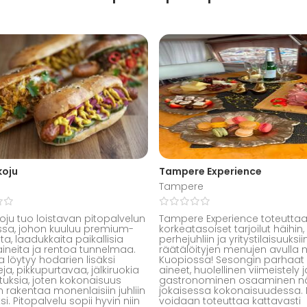
koju
Tampere Experience
Tampere
oju tuo loistavan pitopalvelun
Tampere Experience toteutta
sa, johon kuuluu premium-
korkeatasoiset tarjoilut häihin,
ta, laadukkaita paikallisia
perhejuhliin ja yritystilaisuuksii
ineita ja rentoa tunnelmaa.
räätälöityjen menujen avulla
 löytyy hodarien lisäksi
Kuopiossa! Sesongin parhaat
ja, pikkupurtavaa, jälkiruokia
aineet, huolellinen viimeistely
ituksia, joten kokonaisuus
gastronominen osaaminen n
 rakentaa monenlaisiin juhliin
jokaisessa kokonaisuudessa. 
i. Pitopalvelu sopii hyvin niin
voidaan toteuttaa kattavasti