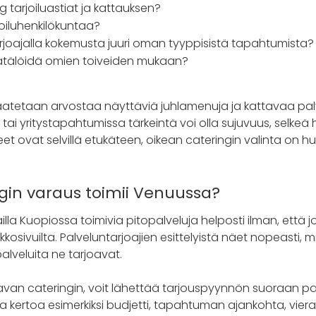
 tarjoiluastiat ja kattauksen?
joiluhenkilökuntaa?
joajalla kokemusta juuri oman tyyppisistä tapahtumista?
tälöidä omien toiveiden mukaan?
saatetaan arvostaa näyttäviä juhlamenuja ja kattavaa pal
 tai yritystapahtumissa tärkeintä voi olla sujuvuus, selkeä 
peet ovat selvillä etukäteen, oikean cateringin valinta on 
gin varaus toimii Venuussa?
illa Kuopiossa toimivia pitopalveluja helposti ilman, että
rkkosivuilta. Palveluntarjoajien esittelyistä näet nopeasti, m
alveluita ne tarjoavat.
avan cateringin, voit lähettää tarjouspyynnön suoraan pal
 kertoa esimerkiksi budjetti, tapahtuman ajankohta, vieras