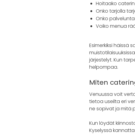
Hoitaako catering
Onko tarjolla tar
Onko palveluntar
Voiko menua rää
Esimerkiksi häissä 
muistotilaisuuksissa
järjestelyt. Kun tar
helpompaa.
Miten caterin
Venuussa voit verta
tietoa useilta eri ve
ne sopivat ja mitä p
Kun löydät kiinnost
Kyselyssä kannattaa