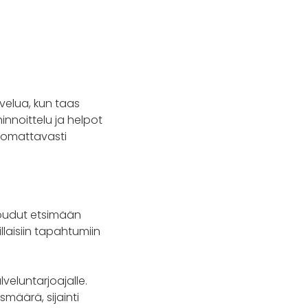
velua, kun taas
hinnoittelu ja helpot
huomattavasti
 joudut etsimään
illaisiin tapahtumiin
veluntarjoajalle.
määrä, sijainti