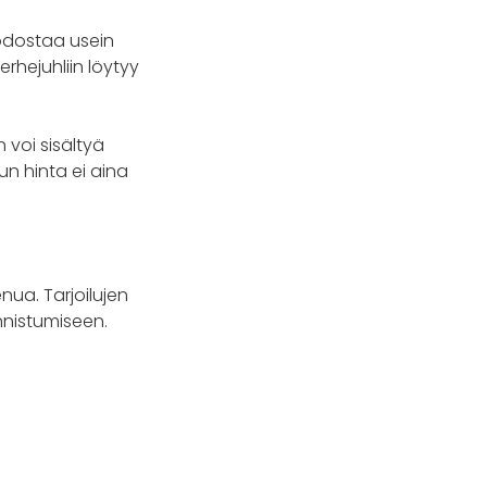
uodostaa usein
erhejuhliin löytyy
 voi sisältyä
nun hinta ei aina
ua. Tarjoilujen
nnistumiseen.