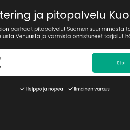
tering ja pitopalvelu Kuo
ion parhaat pitopalvelut Suomen suurimmasta 
usta Venuusta ja varmista onnistuneet tarjoilut häihi
I
Etsi
Helppo ja nopea
Ilmainen varaus