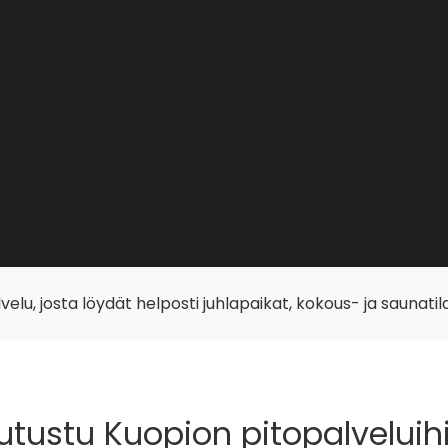
lu, josta löydät helposti juhlapaikat, kokous- ja saunatil
utustu Kuopion pitopalveluih