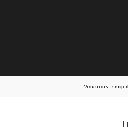
Venuu on varauspalve
T