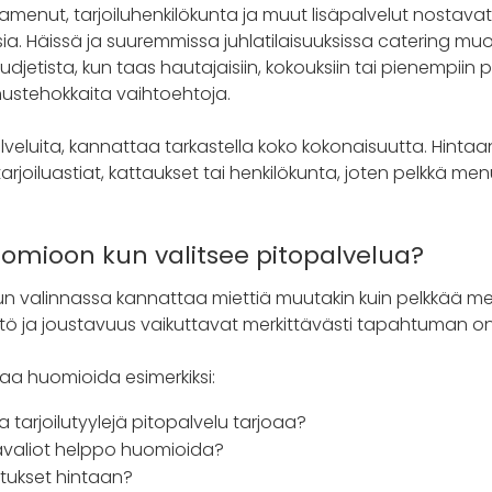
enut, tarjoiluhenkilökunta ja muut lisäpalvelut nostavat
ia. Häissä ja suuremmissa juhlatilaisuuksissa catering m
jetista, kun taas hautajaisiin, kokouksiin tai pienempiin p
ustehokkaita vaihtoehtoja.
lveluita, kannattaa tarkastella koko kokonaisuutta. Hintaan
, tarjoiluastiat, kattaukset tai henkilökunta, joten pelkkä me
uomioon kun valitsee pitopalvelua?
n valinnassa kannattaa miettiä muutakin kuin pelkkää men
sältö ja joustavuus vaikuttavat merkittävästi tapahtuman o
aa huomioida esimerkiksi:
ja tarjoilutyylejä pitopalvelu tarjoaa?
kavaliot helppo huomioida?
etukset hintaan?