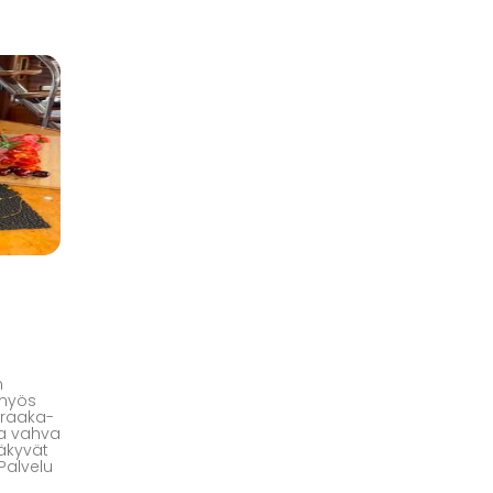
a
n
 myös
 raaka-
 ja vahva
äkyvät
Palvelu