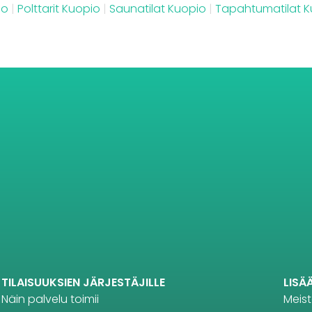
io
|
Polttarit Kuopio
|
Saunatilat Kuopio
|
Tapahtumatilat K
TILAISUUKSIEN JÄRJESTÄJILLE
LISÄ
Näin palvelu toimii
Meis