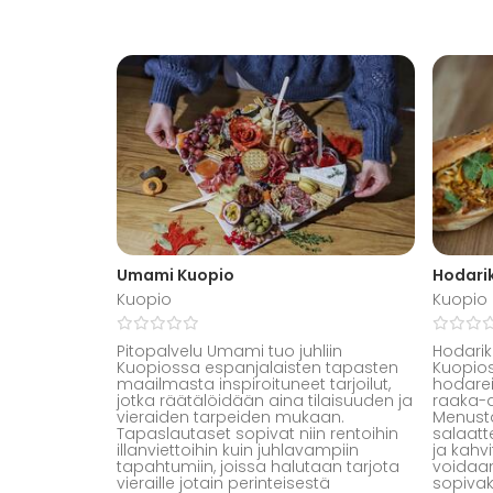
Umami Kuopio
Hodari
Kuopio
Kuopio
Pitopalvelu Umami tuo juhliin
Hodarik
Kuopiossa espanjalaisten tapasten
Kuopios
maailmasta inspiroituneet tarjoilut,
hodarei
jotka räätälöidään aina tilaisuuden ja
raaka-a
vieraiden tarpeiden mukaan.
Menusta
Tapaslautaset sopivat niin rentoihin
salaatte
illanviettoihin kuin juhlavampiin
ja kahv
tapahtumiin, joissa halutaan tarjota
voidaan
vieraille jotain perinteisestä
sopivaks