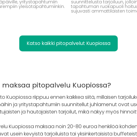
päiville, yritystapahtumiin
suunnittelusta tarjoiluun, jolloi
urempiin yleisötapahtumiinkin.
tapahtuman ruokapuoli hoitu
sujuvasti ammattilaisten toim
Katso kaikki pitopalvelut Kuopiossa
n maksaa pitopalvelu Kuopiossa?
to Kuopiossa riippuu ennen kaikkea siitä, millaisen tarjoi
häihin ja yritystapahtumiin suunnitellut juhlamenut ovat us
tujaisten ja hautajaisten tarjoilut, mikä näkyy myös hinnoit
alvelu Kuopiossa maksaa noin 20-80 euroa henkilöä kohden
t usein kevyistä tarjoiluista tai yksinkertaisista buffeteis