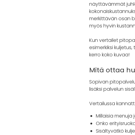
näyttävämmät juhlam
kokonaiskustannuks
merkittävän osan bud
myös hyvin kustann
Kun vertailet pitopa
esimerkiksi kuljetus
kerro koko kuvaa!
Mitä ottaa h
Sopivan pitopalvelu
lisäksi palvelun si
Vertailussa kannatt
Millaisia menuja 
Onko erityisruo
Sisältyvätkö kulj