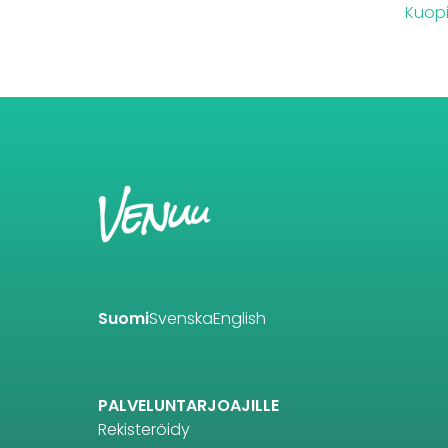
Kuop
Suomi
Svenska
English
PALVELUNTARJOAJILLE
Rekisteröidy