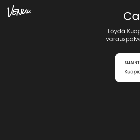
Ca
Löydä Kuop
varauspalvel
SIJAINT