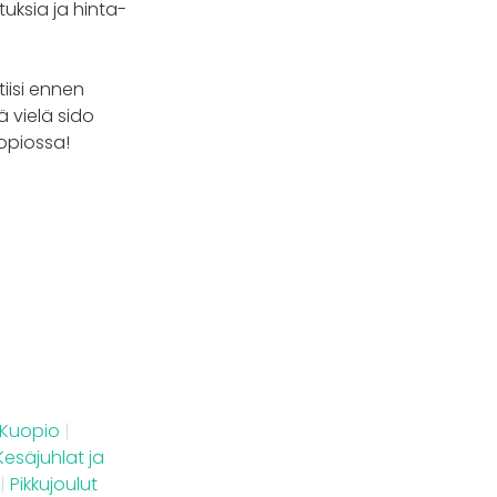
uksia ja hinta-
tiisi ennen
 vielä sido
uopiossa!
 Kuopio
|
Kesäjuhlat ja
|
Pikkujoulut