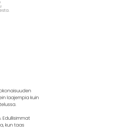
n
u
esta.
lukokonaisuuden
ein laajempia kuin
telussa.
. Edullisimmat
ta, kun taas