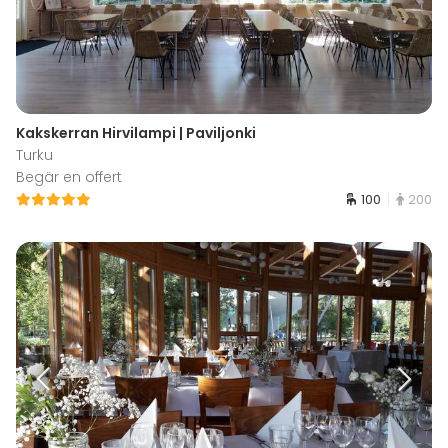
Kakskerran Hirvilampi | Paviljonki
Turku
Begär en offert
100
200