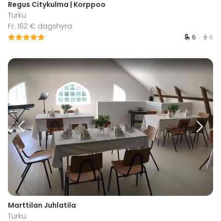
Regus Citykulma | Korppoo
Turku
Fr. 162 € dagshyra
6
6
Marttilan Juhlatila
Turku