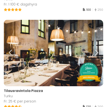
Fr. 1 100 € dagshyra
100
250
Tilausravintola Piazza
Turku
Fr. 25 € per person
120
200