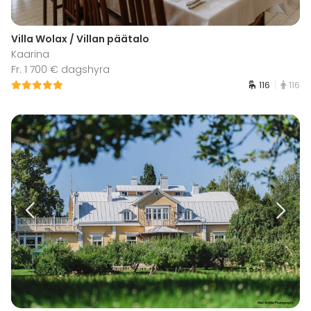
Villa Wolax / Villan päätalo
Kaarina
Fr. 1 700 € dagshyra
116
116