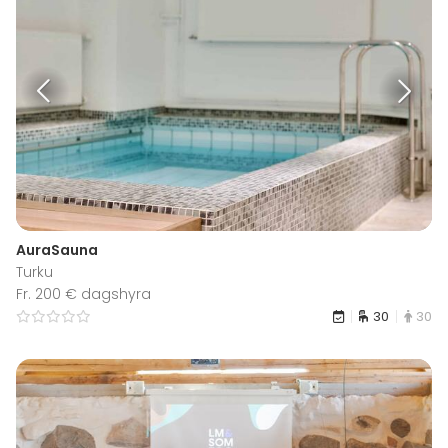
AuraSauna
Turku
Fr. 200 € dagshyra
30
30