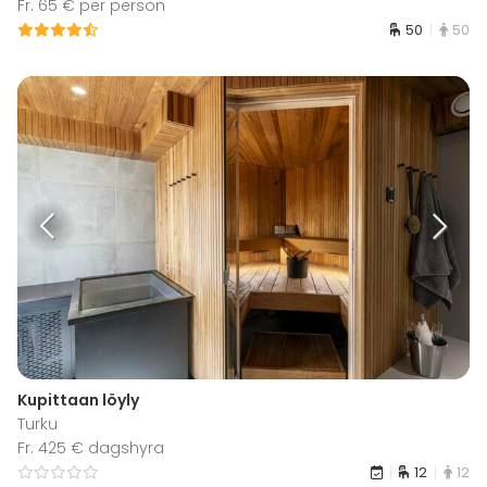
Fr. 65 € per person
50
50
Kupittaan löyly
Turku
Fr. 425 € dagshyra
12
12