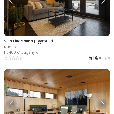
Villa Lilla Sauna | Tyyrpuuri
Naantali
Fr. 400 € dagshyra
8
8