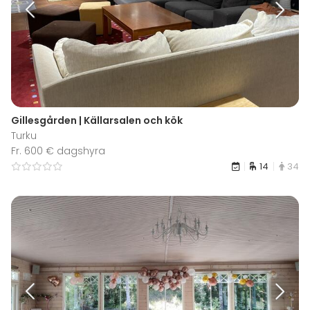
Gillesgården | Källarsalen och kök
Turku
Fr. 600 € dagshyra
14
34