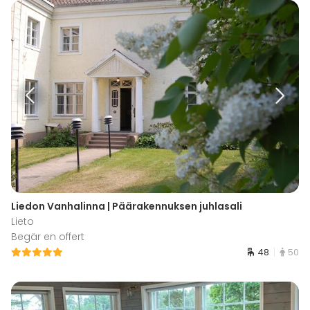
Liedon Vanhalinna | Päärakennuksen juhlasali
Lieto
Begär en offert
48
50