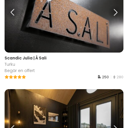
Scandic Julia | Å Sali
Turku
Begär en offert
250
280