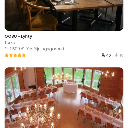
OOBU - Lyhty
Turku
Fr. 1 500 € försäljningsgaranti
40
40