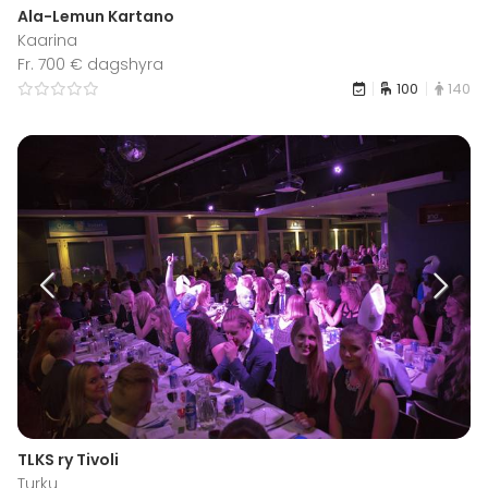
Ala-Lemun Kartano
Kaarina
Fr. 700 € dagshyra
100
140
TLKS ry Tivoli
Turku