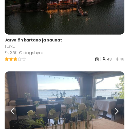
Järvelän kartano ja saunat
Turku
Fr. 350 € dagshyra
48
48