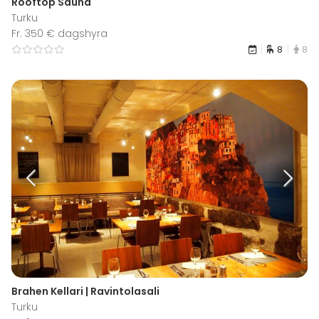
Rooftop Sauna
Turku
Fr. 350 € dagshyra
8
8
Brahen Kellari | Ravintolasali
Turku