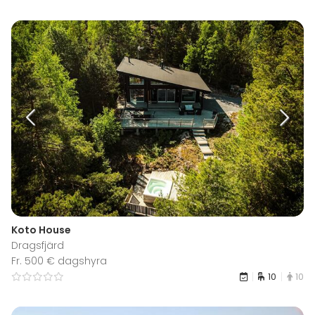
Koto House
Dragsfjärd
Fr. 500 € dagshyra
10
10