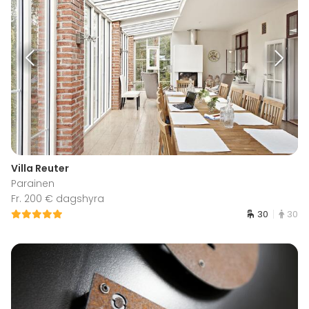
Villa Reuter
Parainen
Fr. 200 € dagshyra
30
30