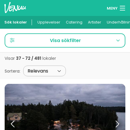
MENY
Sök lokaler
Upplevelser
Minneslista
Catering
Artister
Underhållni
Logga in
Visa sökfilter
Svenska
Visar
37 - 72 / 481
lokaler
Lägg till din lokal
Sortera
: