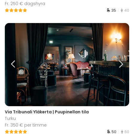
Fr. 250 € dagshyra
35
40
Via Tribunali Yläkerta | Puupinellan tila
Turku
Fr. 350 € per timme
50
60