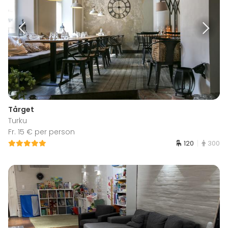
Tårget
Turku
Fr. 15 € per person
120
300