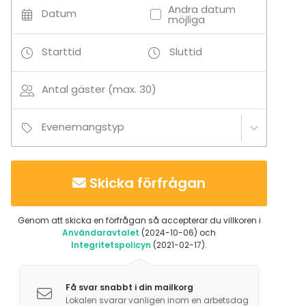
Spa
Mahdolliset reklamaatiot tulee esittää viivytyksettä
Andra datum
Datum
viimeistään heti vuokrausta seuraavana arkipäivänä
möjliga
Aktiviteter
sähköpostitse osoitteeseen
Simning
Starttid
Sluttid
aurasaunaturku@gmail.com
. Vuokraajalle ei korvata
ylivoimaisesta esteestä aiheutuneita vahinkoja.
Antal gäster (max. 30)
Tilläggsuppgifter om tjänster och faciliteter
Mukavia hetkiä Aura Saunassa
Käytössänne on huippuluokan viihdetekniikka: 85" TV,
Evenemangstyp
ammattitason karaokelaitteisto sekä Bluetooth-
äänentoisto.
Tilläggsuppgifter om aktiviteter
Skicka förfrågan
Yksityinen uima-allas käytössäsi
Genom att skicka en förfrågan så accepterar du villkoren i
Användaravtalet
(2024-10-06) och
Integritetspolicyn
(2021-02-17).
Få svar snabbt i din mailkorg
Lokalen svarar vanligen inom en arbetsdag