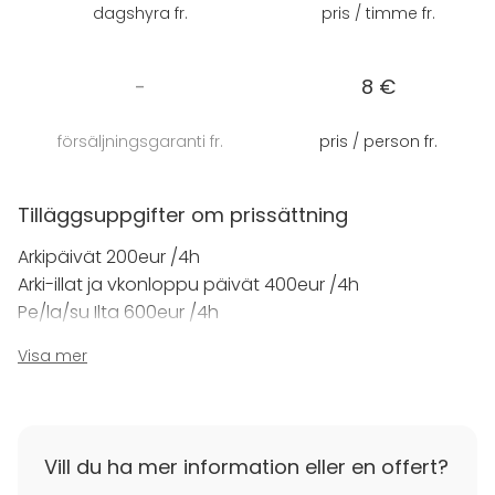
dagshyra fr.
pris / timme fr.
-
8 €
försäljningsgaranti fr.
pris / person fr.
Tilläggsuppgifter om prissättning
Arkipäivät 200eur /4h
Arki-illat ja vkonloppu päivät 400eur /4h
Pe/la/su Ilta 600eur /4h
Visa mer
Minimivaraus 4h.
Tilläggsuppgifter om avbokning
1. VARAUS
Vill du ha mer information eller en offert?
Vuokra-aika on asiakkaan tekemän varauksen