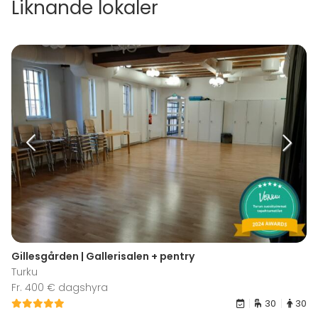
Liknande lokaler
Gillesgården | Gallerisalen + pentry
Turku
Fr. 400 € dagshyra
30
30