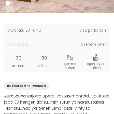
Aurakatu 20
,
Turku
Visa på kartan
0 recensioner
30
30
egen mat
egen dryck
sittande
stående
tillåten
tillåten
Översätt till svenska
AuraSauna
tarjoaa upeat, vastaremontoidut puitteet
jopa 30 hengen tilaisuuksiin Turun ydinkeskustassa.
Tilan kruunaa yksityinen uima-allas, viihtyisä