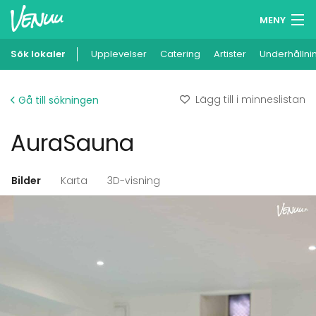
MENY
Sök lokaler
Upplevelser
Minneslista
Catering
Artister
Underhållni
Logga in
Lägg till i minneslistan
Gå till sökningen
Svenska
AuraSauna
Lägg till din lokal
Bilder
Karta
3D-visning