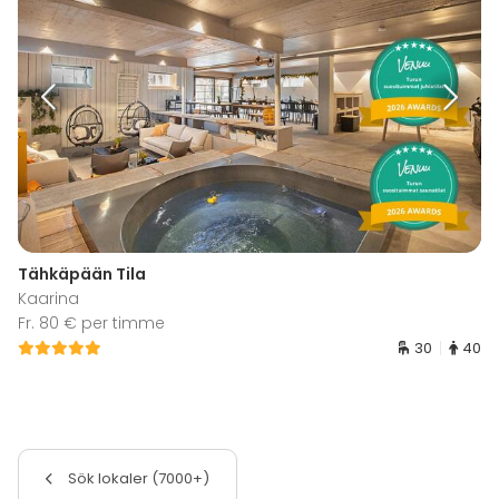
Tähkäpään Tila
Kaarina
Fr. 80 € per timme
30
40
Sök lokaler (7000+)