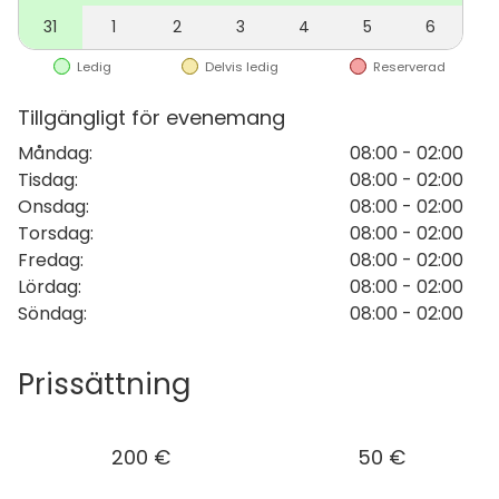
menut sopimuksen mukaan.
31
1
2
3
4
5
6
Sijainti:
Turun ydinkeskusta.
Ledig
Delvis ledig
Reserverad
Hyvä tietää:
Pyyhkeet vuokrattavissa (12 €/kpl) ja
Tillgängligt för evenemang
loppusiivous saatavilla lisäpalveluna.
Måndag
:
08:00 - 02:00
Henkilökuntamme ottaa teidät vastaan, luovuttaa
Tisdag
:
08:00 - 02:00
avaimet ja opastaa tilan käytössä.
Onsdag
:
08:00 - 02:00
Torsdag
:
08:00 - 02:00
Fredag
:
08:00 - 02:00
Lördag
:
08:00 - 02:00
Söndag
:
08:00 - 02:00
Prissättning
200 €
50 €