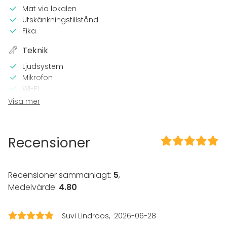
Mat via lokalen
Utskänkningstillstånd
Fika
Teknik
Ljudsystem
Mikrofon
Wi-Fi
Visa mer
I lokalen
Terrass
Tillgänglighetsanpassad
Recensioner
Högljudd musik OK
Trädgård
Recensioner sammanlagt:
5
,
Evenemang
Medelvärde:
4.80
Fest
Bröllop
Spa / relax / bastu
Suvi Lindroos
2026-06-28
Middag / Lunch