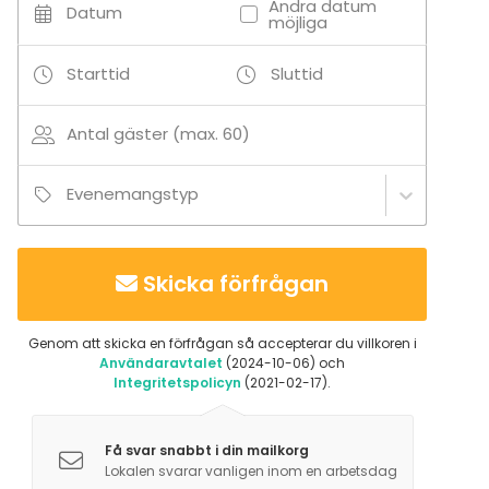
Andra datum
Datum
möjliga
Starttid
Sluttid
Antal gäster (max. 60)
Evenemangstyp
Skicka förfrågan
Genom att skicka en förfrågan så accepterar du villkoren i
Användaravtalet
(2024-10-06) och
Integritetspolicyn
(2021-02-17).
Få svar snabbt i din mailkorg
Lokalen svarar vanligen inom en arbetsdag