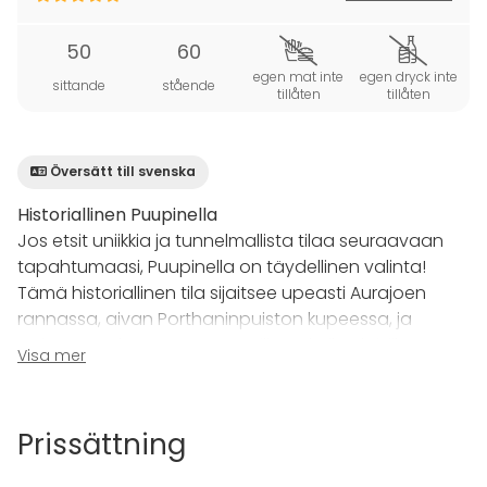
50
60
egen mat inte
egen dryck inte
sittande
stående
tillåten
tillåten
Översätt till svenska
Historiallinen Puupinella
Jos etsit uniikkia ja tunnelmallista tilaa seuraavaan
tapahtumaasi, Puupinella on täydellinen valinta!
Tämä historiallinen tila sijaitsee upeasti Aurajoen
rannassa, aivan Porthaninpuiston kupeessa, ja
tarjoaa unohtumattoman miljöön kaikenlaisille
Visa mer
juhlatilaisuuksille.
Tilat ja palvelut
Prissättning
Oma baari ja tarjoilu:
Puupinellassa on oma baari,
ja tapahtumanne aikana paikalla on aina