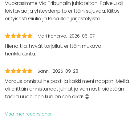
Vuokrasimme Via Tribunalin juhlateltan. Palvelu oli
Möte
loistavaa ja yhteydenpito erittäin sujuvaa. Kiitos
Konferens
erityisesti Giulia ja Riina illan järjestelyistä!
Mässa / Utställning
Föreställning / show
Rekreation
Mari Kanerva
2026-06-07
Stuga / boende
Hieno tila, hyvät tarjoilut, erittäin mukava
Upplevelse / aktivitet
henkilökunta.
Julbord / Julfest
Lokal
Sanni
2025-09-28
Restaurang
Varaus onnistui helposti ja kaikki meni nappiin! Meillä
Lounge
oli erittäin onnistuneet juhlat ja varmasti pidetään
Terrass / Gårdsplan
Bar
täällä uudelleen kun on sen aika! 😊
Visa mer recensioner
Tilläggsuppgifter om tjänster och faciliteter
Koko vuokra-alue on anniskelu-aluetta. Omien
juomien toimittaminen tilaisuuteen ei ole mahdollista.