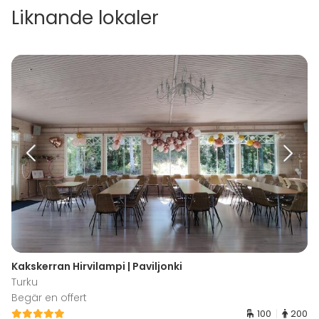
Liknande lokaler
Kakskerran Hirvilampi | Paviljonki
Turku
Begär en offert
100
200