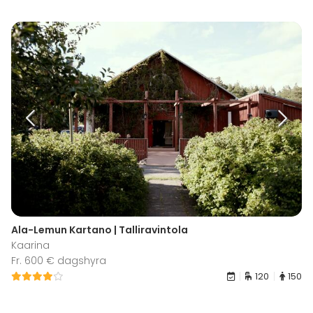
Ala-Lemun Kartano | Talliravintola
Kaarina
Fr. 600 € dagshyra
120
150