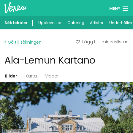
MENY
Sök lokaler
Upplevelser
Minneslista
Catering
Artister
Underhållni
Logga in
Lägg till i minneslistan
Gå till sökningen
Svenska
Ala-Lemun Kartano
Lägg till din lokal
Bilder
Karta
Videor