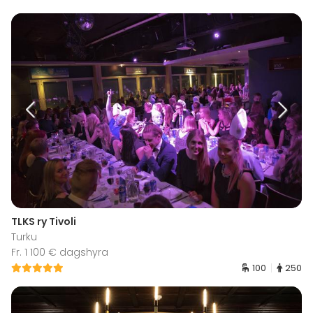
TLKS ry Tivoli
Turku
Fr. 1 100 € dagshyra
100
250