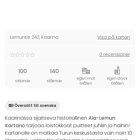
Lemuntie 242
,
Kaarina
Visa på kartan
0 recensioner
100
140
egen mat
egen dryck
sittande
stående
tillåten
tillåten
Översätt till svenska
Kaarinassa sijaitseva historiallinen
Ala-Lemun
Kartano
tarjoaa loistokkaat puitteet juhliin ja häihin!
Kartanolle on matkaa Turun keskustasta vain noin 10