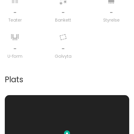
-
-
-
Teater
Bankett
Styrelse
-
-
U-form
Golvyta
Plats