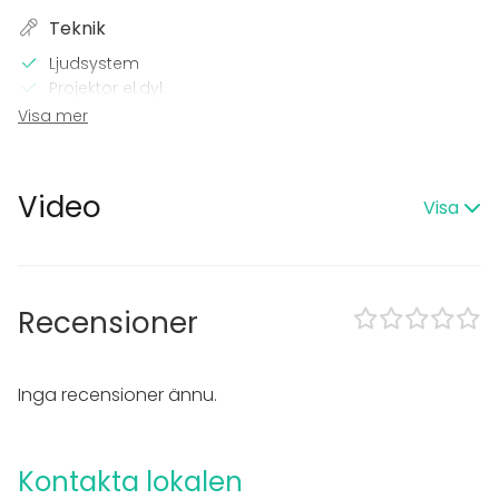
Teknik
Ljudsystem
Projektor el.dyl.
Wi-Fi
Visa mer
I lokalen
Terrass
Video
Visa
Bastu
Tillgänglighetsanpassad
Övernattningsmöjlighet
Högljudd musik OK
Dansgolv
Recensioner
Trädgård
Takvåning
Inga recensioner ännu.
Utrustning
Kök i kundens bruk
Scen
Kontakta lokalen
Anteckningsmaterial