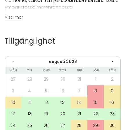
kilometriä, vaikka tila sijaitseekin luonnonläheisessä
ympäristössä merenrannassa.
Visa mer
Kartanon sisätilat huokuvat arvokkuutta ja
ruokailupaikkoja on 100 henkilölle. Cocktail-
tilaisuuksissa tilaan mahtuu mukavasti 140 ihmistä ja
Tillgänglighet
kesällä myös tilava piha-alue on käytössä.
Piha-alueelta löytyy laatoitettu terassi, puutarha ja
‹
augusti 2026
›
rantasauna. Puutarha onkin ollut suosittu etenkin
häissä. Rantaan on kartanolta matkaa vain 200
MÅN
TIS
ONS
TOR
FRE
LÖR
SÖN
metriä.
27
28
29
30
31
1
2
Kartanolla on myös majoitustilaa noin 50 henkilölle.
3
4
5
6
7
8
9
10
11
12
13
14
15
16
Lämpimästi tervetuloa!
17
18
19
20
21
22
23
Katso myös
Talliravintolan
profiili!
24
25
26
27
28
29
30