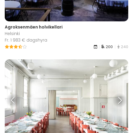
Agroksenmäen holvikellari
Helsinki
Fr. 1 983 € dagshyra
200
240