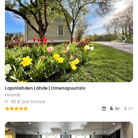
Lapinlahden Lähde | Omenapuutalo
Helsinki
Fr. 110 € per timme
30
40