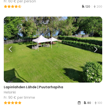
Fr. 60 € per person
120
200
Lapinlahden Lähde | Puutarhapiha
Helsinki
Fr. 90 € per timme
80
100