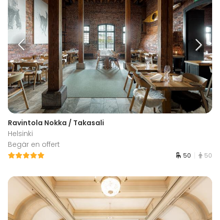
Ravintola Nokka / Takasali
Helsinki
Begär en offert
50
50