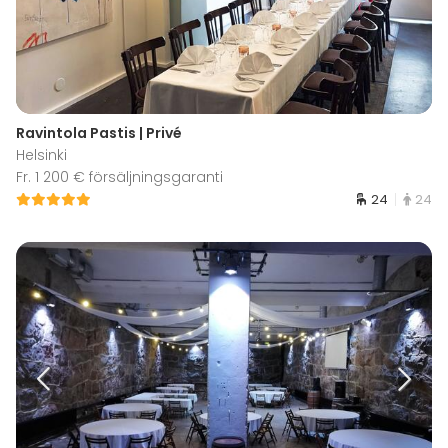
Ravintola Pastis | Privé
Helsinki
Fr. 1 200 € försäljningsgaranti
24
24