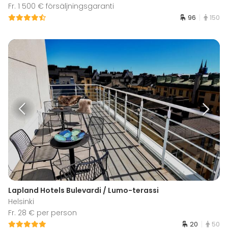
Fr. 1 500 € försäljningsgaranti
96
150
Lapland Hotels Bulevardi / Lumo-terassi
Helsinki
Fr. 28 € per person
20
50