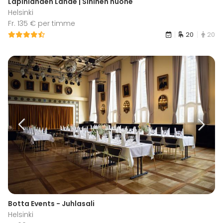
Lapinlahden Lähde | Sininen huone
Helsinki
Fr. 135 € per timme
20
20
Botta Events - Juhlasali
Helsinki