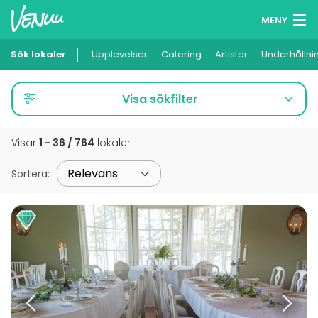
MENY
Sök lokaler
Upplevelser
Minneslista
Catering
Artister
Underhållni
Logga in
Visa sökfilter
Svenska
Visar
1 - 36 / 764
lokaler
Lägg till din lokal
Sortera
: