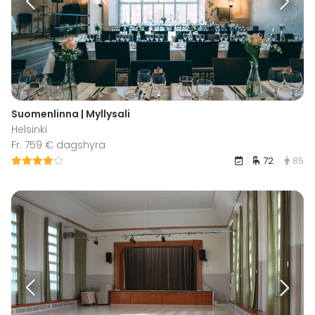
Suomenlinna | Myllysali
Helsinki
Fr. 759 € dagshyra
72
85