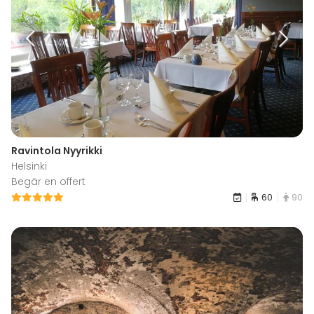
Ravintola Nyyrikki
Helsinki
Begär en offert
60
90