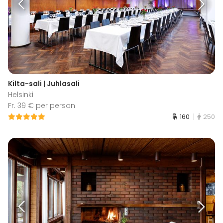
Kilta-sali | Juhlasali
Helsinki
Fr. 39 € per person
160
250