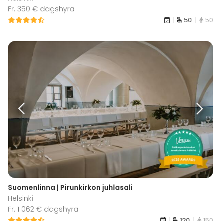
Fr. 350 € dagshyra
50
50
Suomenlinna | Pirunkirkon juhlasali
Helsinki
Fr. 1 062 € dagshyra
120
150