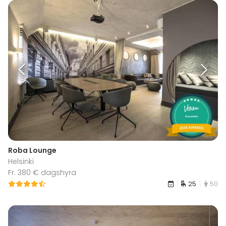
Roba Lounge
Helsinki
Fr. 380 € dagshyra
25
50