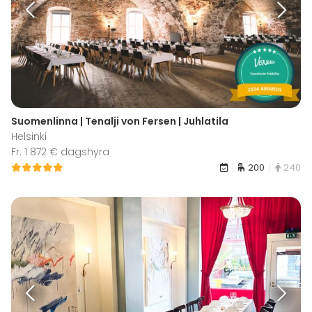
Suomenlinna | Tenalji von Fersen | Juhlatila
Helsinki
Fr. 1 872 € dagshyra
200
240