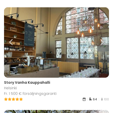
Story Vanha Kauppahalli
Helsinki
Fr. 1 500 € försäljningsgaranti
64
100