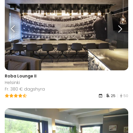
Roba Lounge II
Helsinki
Fr. 380 € dagshyra
25
50