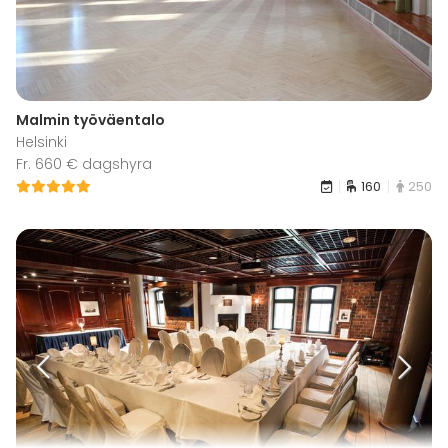
Malmin työväentalo
Helsinki
Fr. 660 € dagshyra
160
250