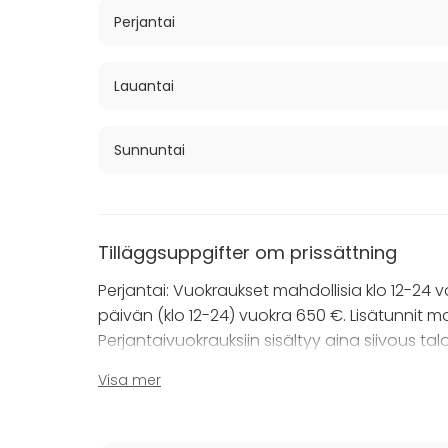
Perjantai
Lauantai
Sunnuntai
Tilläggsuppgifter om prissättning
Perjantai: Vuokraukset mahdollisia klo 12-24 väl
päivän (klo 12-24) vuokra 650 €. Lisätunnit ma
Perjantaivuokrauksiin sisältyy aina siivous ta
Visa mer
Lauantai: Ei tuntihinnoittelua. Koko päivän hin
kahteen asti lisähinnasta 80 € / h. Lauantaivu