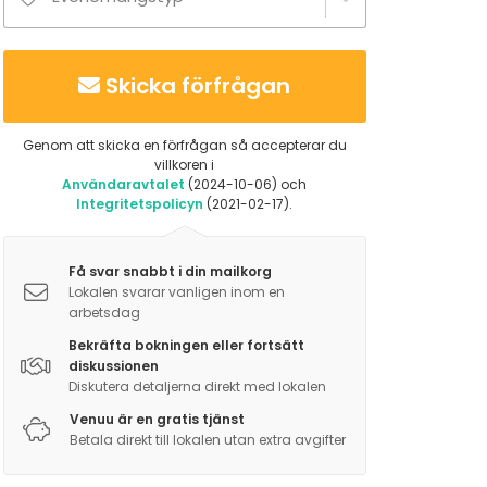
Skicka förfrågan
Genom att skicka en förfrågan så accepterar du
villkoren i
Användaravtalet
(2024-10-06) och
Integritetspolicyn
(2021-02-17).
Få svar snabbt i din mailkorg
Lokalen svarar vanligen inom en
arbetsdag
Bekräfta bokningen eller fortsätt
diskussionen
Diskutera detaljerna direkt med lokalen
Venuu är en gratis tjänst
Betala direkt till lokalen utan extra avgifter