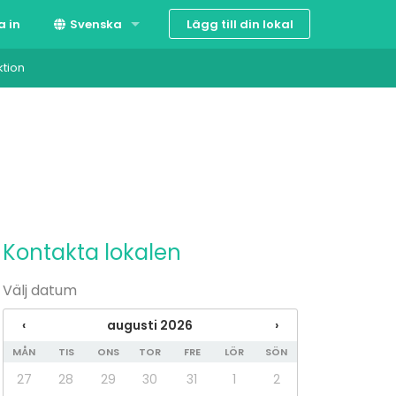
Lägg till din lokal
a in
Svenska
ktion
Suomi
English
Kontakta lokalen
Välj datum
‹
augusti 2026
›
MÅN
TIS
ONS
TOR
FRE
LÖR
SÖN
27
28
29
30
31
1
2