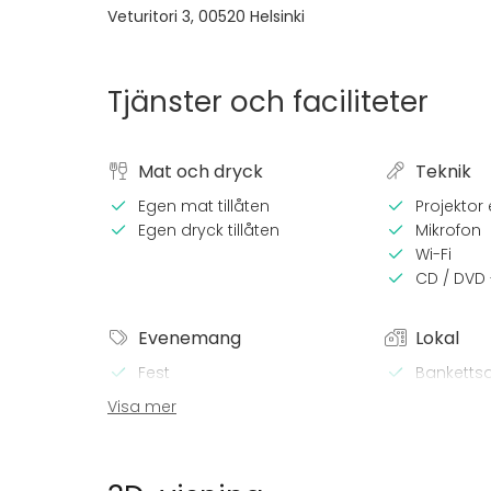
Veturitori 3
,
00520
Helsinki
Tjänster och faciliteter
Mat och dryck
Teknik
Egen mat tillåten
Projektor e
Egen dryck tillåten
Mikrofon
Wi-Fi
CD / DVD 
Evenemang
Lokal
Fest
Bankettsa
Bröllop
Anpassni
Visa mer
Spa / relax / bastu
Mötesru
Middag / Lunch
Festlokal
Möte