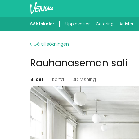
Sök lokaler
Upplevelser
Catering
Artister
Gå till sökningen
Rauhanaseman sali
Bilder
Karta
3D-visning