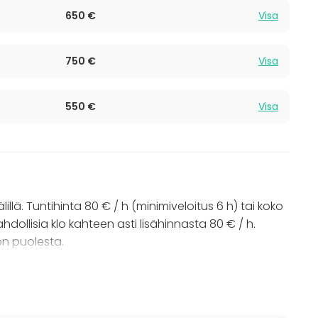
650 €
Visa
750 €
Visa
550 €
Visa
illä. Tuntihinta 80 € / h (minimiveloitus 6 h) tai koko
hdollisia klo kahteen asti lisähinnasta 80 € / h.
lon puolesta.
ta klo 12-24 on 750 €. Lisätunnit mahdollisia klo
okrauksiin sisältyy aina siivous talon puolesta.