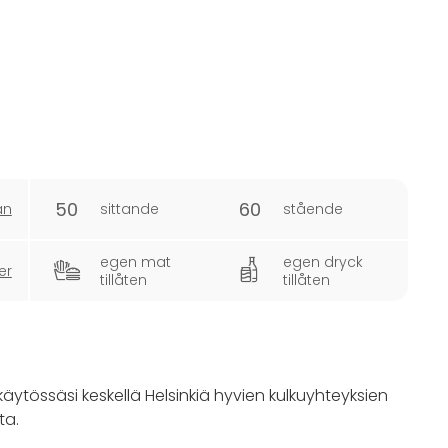
50
60
an
sittande
stående
egen mat
egen dryck
er
tillåten
tillåten
tössäsi keskellä Helsinkiä hyvien kulkuyhteyksien
ta.