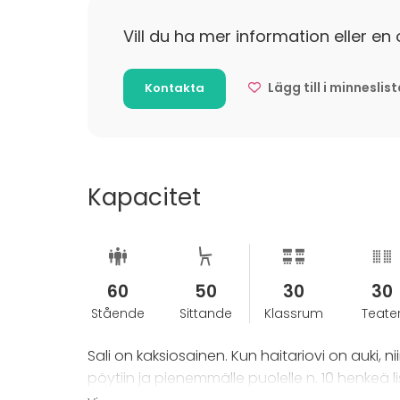
Sunnuntai: Vuokraukset mahdollisia klo 12-20.30
Vill du ha mer information eller en 
koko päivän vuokra 550 € . Sunnuntaivuokrauks
Tilläggsuppgifter om avbokning
Lägg till i minneslis
Kontakta
Pe-su varaukset peruttava 30 päivää ennen
peritään koko sovittu vuokra vuokralaiselta.
Kapacitet
60
50
30
30
Stående
Sittande
Klassrum
Teate
Sali on kaksiosainen. Kun haitariovi on auki, 
pöytiin ja pienemmälle puolelle n. 10 henkeä li