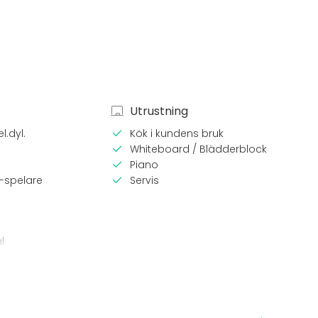
Utrustning
l.dyl.
Kök i kundens bruk
Whiteboard / Blädderblock
Piano
-spelare
Servis
l
ngsbar lokal
m