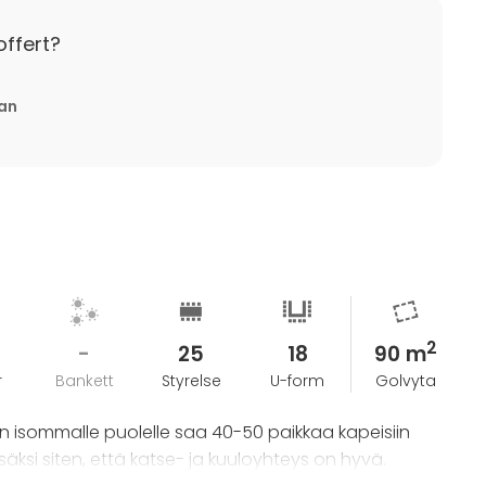
 välillä. Tuntihinta 80 € / h (minimivelotus 4h) tai
offert?
iin sisältyy aina siivous talon puolesta.
tan
 sovittua vuokrauspäivää. Muussa tapauksessa
2
-
25
18
90 m
r
Bankett
Styrelse
U-form
Golvyta
niin isommalle puolelle saa 40-50 paikkaa kapeisiin
säksi siten, että katse- ja kuuloyhteys on hyvä.