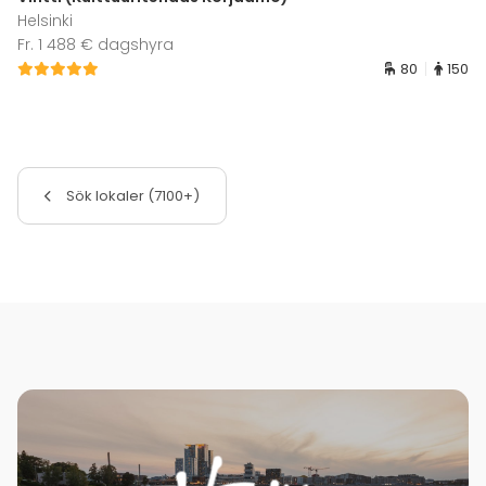
Helsinki
Fr. 1 488 € dagshyra
80
150
Sök lokaler (7100+)