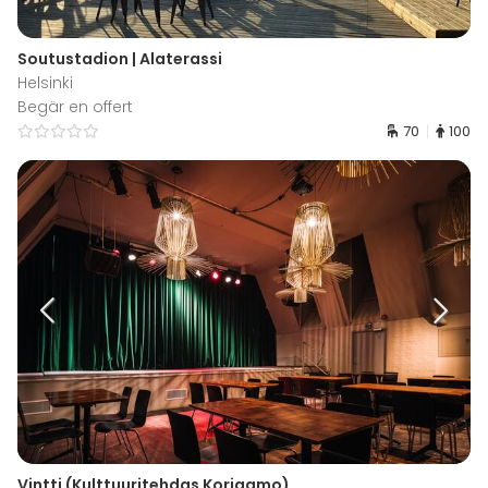
Soutustadion | Alaterassi
Helsinki
Begär en offert
70
100
Vintti (Kulttuuritehdas Korjaamo)