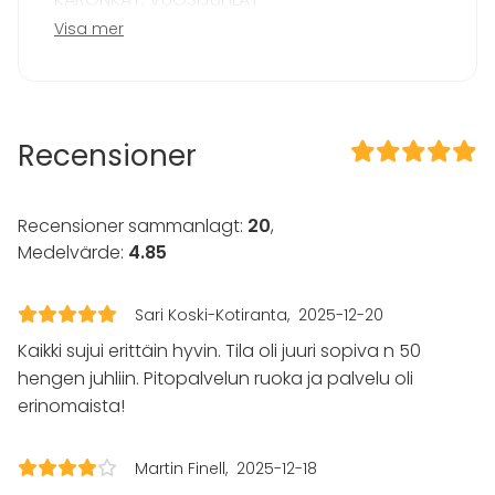
Möte
Nostalgista tunnelmaa vuosijuhliin
Visa mer
Konferens
YRITYSJUHLAT
Mässa / Utställning
Räätälöidään yritykseesi sopiva kokonaisuus
Föreställning / show
PIKKUJOULUT
Rekreation
Stuga / boende
Voit rakentaa pikkujoulut teeman ympärille
Recensioner
Upplevelse / aktivitet
RAPUJUHLAT
Julbord / Julfest
Parhaat rapujuhlat ja maistuvin menu
GRILLIJUHLAT
Lokal
Recensioner sammanlagt:
20
,
Urbaanit grillijuhlat merinäköälalla
Medelvärde:
4.85
Bankettsal
KOKOUKSET
Anpassningsbar lokal
Laadukkaat kokoustarjoilut vaativaankin
Terrass / Gårdsplan
Sari Koski-Kotiranta
2025-12-20
makuun
Festlokal
Kaikki sujui erittäin hyvin. Tila oli juuri sopiva n 50
Aktiviteter
hengen juhliin. Pitopalvelun ruoka ja palvelu oli
erinomaista!
Utomhusaktiviteter
Båtturer / segling
Martin Finell
2025-12-18