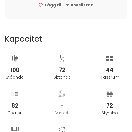
Lägg till i minneslistan
Soutupaviljonki sijaitsee hyvien kulkuyhteyksien
varrella ja lyhyen kävelymatkan päässä
Mannerheimintieltä. Pysäköintipaikkoja löytyy
lähikatujen varsilta. Esittelemme mielellämme
juhlatilaa, sovi tapaamisesta erikseen myyntipalvelun
Kapacitet
kanssa
100
72
44
Stående
Sittande
Klassrum
82
-
72
Teater
Bankett
Styrelse