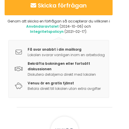
Skicka förfrågan
Genom att skicka en förfrågan så accepterar du villkoren i
Användaravtalet
(2024-10-06) och
Integritetspolicyn
(2021-02-17).
Få svar snabbt i din mailkorg
Lokalen svarar vanligen inom en arbetsdag
Bekräfta bokningen eller fortsätt
diskussionen
Diskutera detaljerna direkt med lokalen
Venuu är en gratis tjänst
Betala direkt till lokalen utan extra avgifter