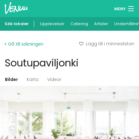
MENY
Sök lokaler
Upplevelser
Minneslista
Catering
Artister
Underhållni
Logga in
Lägg till i minneslistan
Gå till sökningen
Svenska
Soutupaviljonki
Lägg till din lokal
Bilder
Karta
Videor