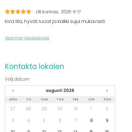
Tilläggsuppgifter om tjänster och faciliteter
Tilassa on hyvä akustiikka siksi puheäänentoistoa ei
Lilli Kunnas
2025-11-17
tarvita.
Kiva tila, hyvät ruoat ja kaikki sujui mukavasti.
Isommissakin tilaisuuksissa tanssilattia saadaan
Visa mer recensioner
siirtämällä pöytiä ja tuoleja viereiseen huoneeseen.
Tilläggsuppgifter om aktiviteter
Soutupaviljongin vieressä sijaitsevat soutuseura
Kontakta lokalen
SMARKin tilat. Heidän kauttaan voi varata
kirkkovenesoutuja!
Välj datum
‹
augusti 2026
›
MÅN
TIS
ONS
TOR
FRE
LÖR
SÖN
27
28
29
30
31
1
2
3
4
5
6
7
8
9