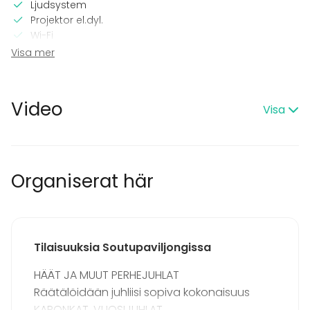
Ljudsystem
Projektor el.dyl.
Wi-Fi
TV
Visa mer
I lokalen
Terrass
Video
Visa
Högljudd musik OK
Dansgolv
Trädgård
Utrustning
Organiserat här
Whiteboard / Blädderblock
Servis
Evenemang
Tilaisuuksia Soutupaviljongissa
Fest
Bröllop
HÄÄT JA MUUT PERHEJUHLAT
Spa / relax / bastu
Räätälöidään juhliisi sopiva kokonaisuus
Middag / Lunch
KARONKAT, VUOSIJUHLAT