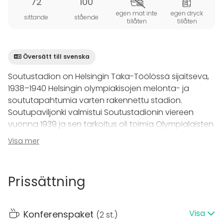
72
100
egen mat inte
egen dryck
sittande
stående
tillåten
tillåten
Översätt till svenska
Soutustadion on Helsingin Taka-Töölössä sijaitseva,
1938–1940 Helsingin olympiakisojen melonta- ja
soututapahtumia varten rakennettu stadion.
Soutupaviljonki valmistui Soutustadionin viereen
vuonna 1939 ja sen tarkoitus oli toimia Olympialaisten
soutukisojen lehdistö- ja kutsuvierastilana. Sodan
Visa mer
vuoksi kisat peruttiin eikä tuulisella paikalla soudettu
Helsingin Olympialaisissa vuonna 1952.
Soutupaviljonki kuitenkin jäi soutuseurojen ja
Prissättning
juhlijoiden käyttöön.
Soutupaviljongin merelle avautuva juhlasali sijaitsee
Visa
Konferenspaket
(
2 st.
)
rakennuksen toisessa kerroksessa. Tila muuntautuu