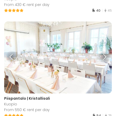
From 430 € rent per day
40
45
Piispantalo | Kristallisali
Kuopio
From 550 € rent per day
54
75