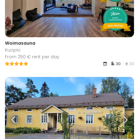
Woimasauna
Kuopio
From 250 € rent per day
30
30