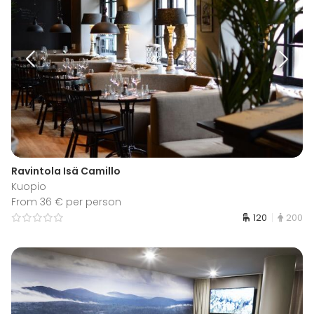
Ravintola Isä Camillo
Kuopio
From 36 € per person
120
200