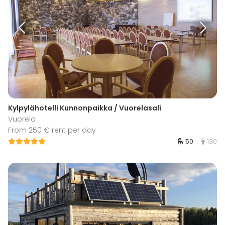
Kylpylähotelli Kunnonpaikka / Vuorelasali
Vuorela
From 250 € rent per day
50
130