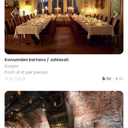
Koivumäen kartano / Juhlasali
Kuopio
From 41 € per person
50
80