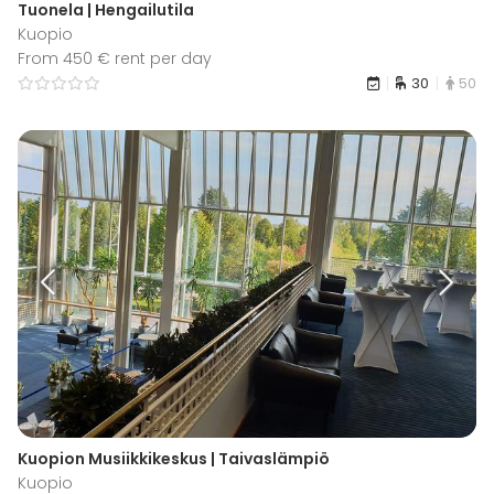
Tuonela | Hengailutila
Kuopio
From 450 € rent per day
30
50
Kuopion Musiikkikeskus | Taivaslämpiö
Kuopio