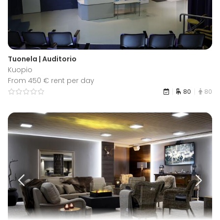
Tuonela | Auditorio
Kuopio
From 450 € rent per day
80
80