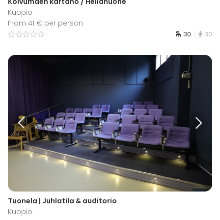
Koivumäen kartano / Hellahuone
Kuopio
From 41 € per person
30
30
Tuonela | Juhlatila & auditorio
Kuopio