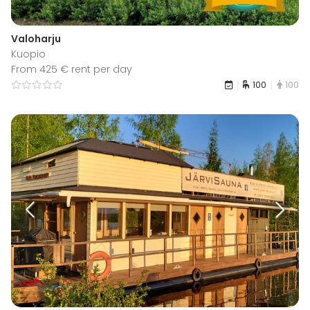
Valoharju
Kuopio
From 425 € rent per day
100
100