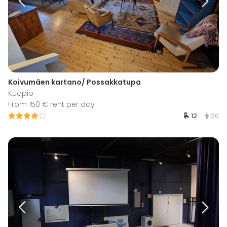
Koivumäen kartano/ Possakkatupa
Kuopio
From 150 € rent per day
12
20