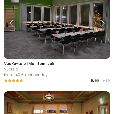
VuoKu-talo | Monitoimisali
Vuorela
From 140 € rent per day
60
80