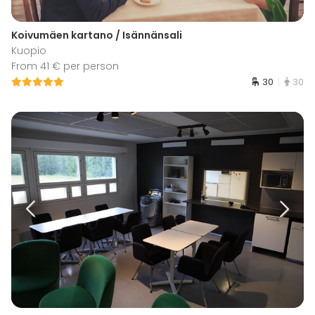
Koivumäen kartano / Isännänsali
Kuopio
From 41 € per person
30
30