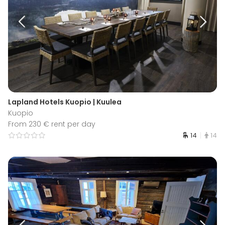
Lapland Hotels Kuopio | Kuulea
Kuopio
From 230 € rent per day
14
14