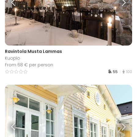
Ravintola Musta Lammas
Kuopio
From 68 € per person
55
100