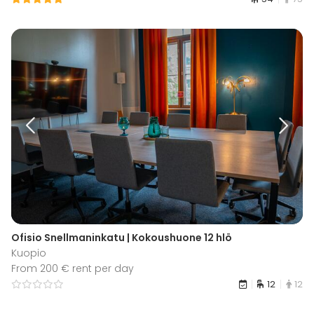
Ofisio Snellmaninkatu | Kokoushuone 12 hlö
Kuopio
From 200 € rent per day
12
12