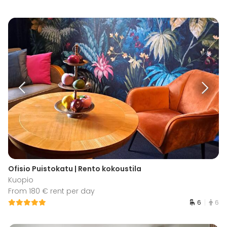
Ofisio Puistokatu | Rento kokoustila
Kuopio
From 180 € rent per day
6
6