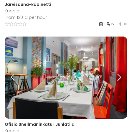
Järvisauna-kabinetti
Kuopio
From 120 € per hour
12
30
Ofisio Snellmaninkatu | Juhlatila
Kuopio