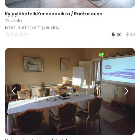
Kylpylähotelli Kunnonpaikka / Rantasauna
Vuorela
From 350 € rent per day
30
30