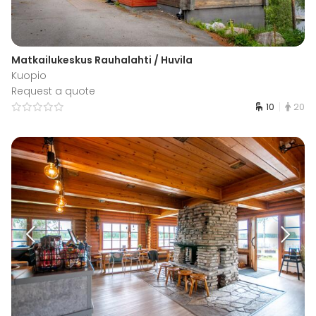
Matkailukeskus Rauhalahti / Huvila
Kuopio
Request a quote
10
20