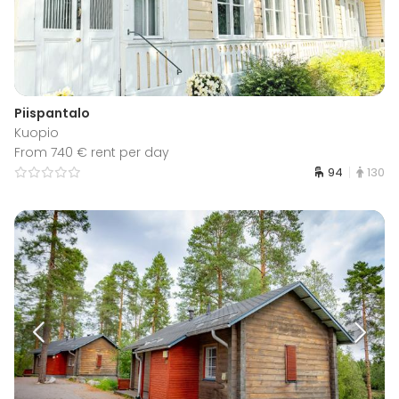
Piispantalo
Kuopio
From 740 € rent per day
94
130