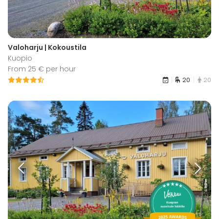
Valoharju | Kokoustila
Kuopio
From 25 € per hour
20
20