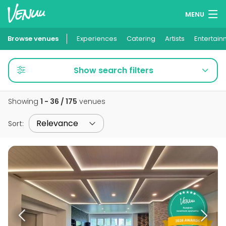
MENU
Browse venues
Experiences
Wish lists
Catering
Artists
Entertain
Log in
Show search filters
English
Showing
1 - 36 / 175
venues
Add your venue
Sort
: