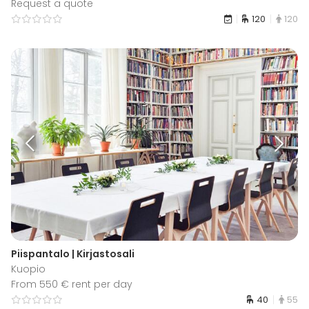
Request a quote
120
120
Piispantalo | Kirjastosali
Kuopio
From 550 € rent per day
40
55