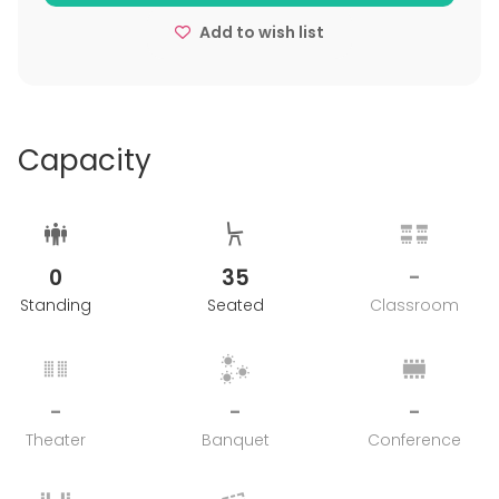
vrk ennen, veloitus 100 %.
Add to wish list
Peruutusehdot koskevat myös tapahtuman
ajankohdan siirtoa.
Capacity
0
35
-
Standing
Seated
Classroom
-
-
-
Theater
Banquet
Conference