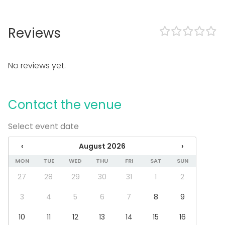
Spa / Wellness / Sauna
Dinner / Lunch
Meeting
Reviews
Conference / Seminar
Fair / Exhibition
Performance / Show
No reviews yet.
Recreation
Cabin trip / Retreat
Experience / Activity
Contact the venue
Christmas Party
Venue type
Select event date
Restaurant
‹
August 2026
›
Tent
Open air / Outdoor space
MON
TUE
WED
THU
FRI
SAT
SUN
27
28
29
30
31
1
2
3
4
5
6
7
8
9
10
11
12
13
14
15
16