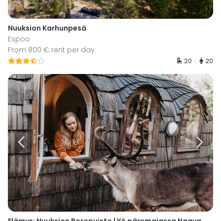
Nuuksion Karhunpesä
Espoo
From 800 € rent per day
20
20