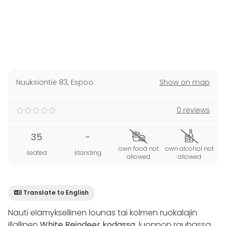
Nuuksiontie 83
,
Espoo
Show on map
0 reviews
35
-
own food not
own alcohol not
seated
standing
allowed
allowed
Translate to English
Nauti elämyksellinen lounas tai kolmen ruokalajin
illallinen
White Reindeer kodassa
, luonnon rauhassa,