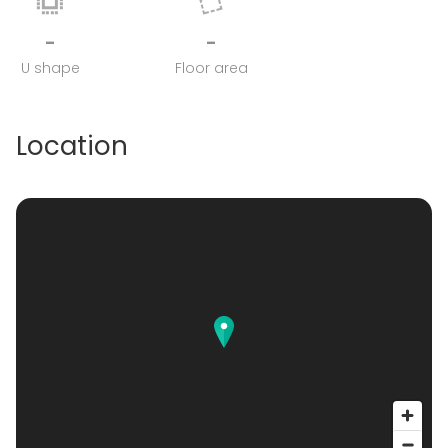
-
-
U shape
Floor area
Location