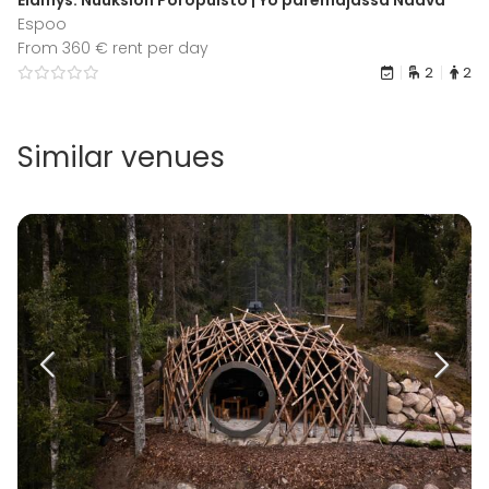
Elämys: Nuuksion Poropuisto | Yö päremajassa Naava
Espoo
From 360 € rent per day
2
2
Similar venues