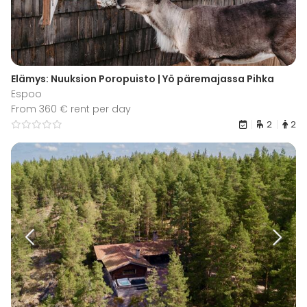
Elämys: Nuuksion Poropuisto | Yö päremajassa Pihka
Espoo
From 360 € rent per day
2
2