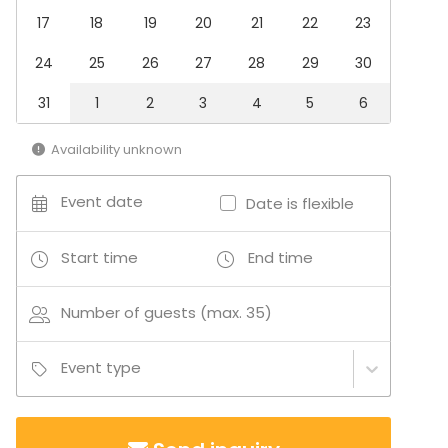
17
18
19
20
21
22
23
24
25
26
27
28
29
30
31
1
2
3
4
5
6
Availability unknown
Event date
Date is flexible
Start time
End time
Number of guests (max. 35)
Event type