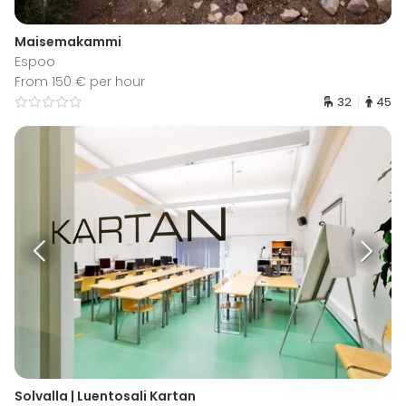
Maisemakammi
Espoo
From 150 € per hour
32
45
Solvalla | Luentosali Kartan