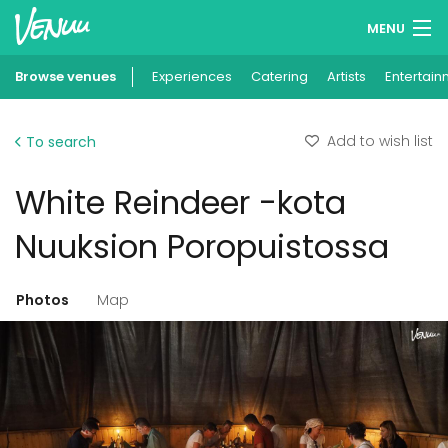
MENU
Browse venues
Experiences
Wish lists
Catering
Artists
Entertain
Log in
Add to wish list
To search
English
White Reindeer -kota
Add your venue
Nuuksion Poropuistossa
Photos
Map