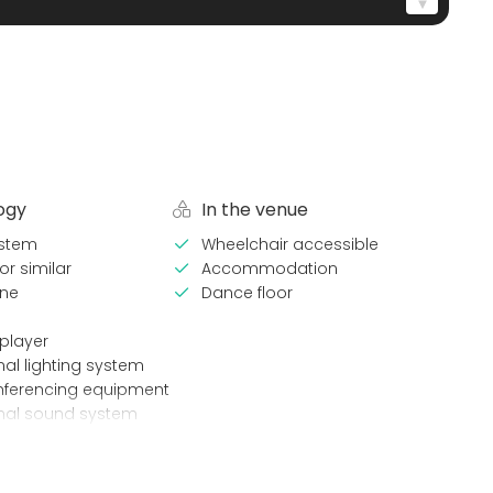
ogy
In the venue
stem
Wheelchair accessible
or similar
Accommodation
ne
Dance floor
player
nal lighting system
nferencing equipment
onal sound system
en