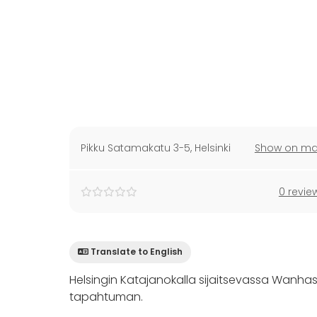
Pikku Satamakatu 3-5
,
Helsinki
Show on m
0 revie
Translate to English
Helsingin Katajanokalla sijaitsevassa Wanha
tapahtuman.