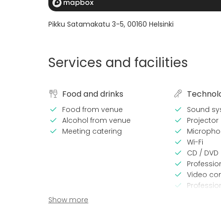
Pikku Satamakatu 3-5
,
00160
Helsinki
Services and facilities
Food and drinks
Technol
Food from venue
Sound sy
Alcohol from venue
Projector 
Meeting catering
Micropho
Wi-Fi
CD / DVD 
Professio
Video co
Professi
TV / Scre
Show more