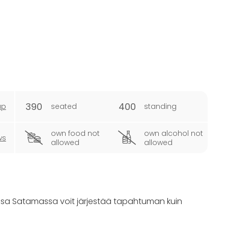
390
400
ap
seated
standing
own food not
own alcohol not
ws
allowed
allowed
ssa Satamassa voit järjestää tapahtuman kuin