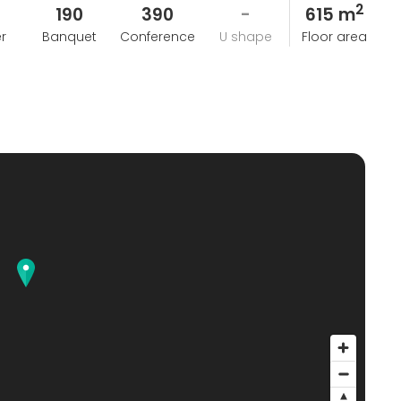
2
190
390
-
615 m
r
Banquet
Conference
U shape
Floor area