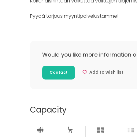
Kokonaishintaan vaikuttaa valittujen tilojen lisä
Pyydä tarjous myyntipalvelustamme!
Would you like more information o
Add to wish list
Contact
Capacity