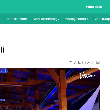
Wish lists
Entertainment
Event technology
Photographers
Event supp
li
Add to wish list