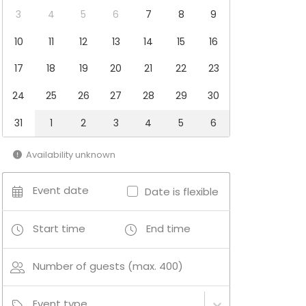
3
4
5
6
7
8
9
10
11
12
13
14
15
16
17
18
19
20
21
22
23
24
25
26
27
28
29
30
31
1
2
3
4
5
6
Availability unknown
Event date
Date is flexible
Start time
End time
Number of guests (max. 400)
Event type