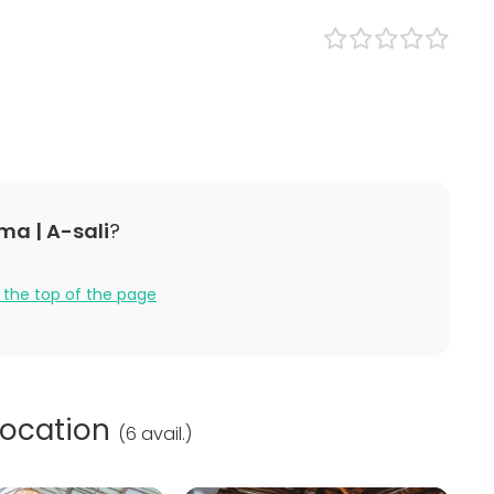
pes
Venue type
Banquet hall
Multi-purpose event space
lness / Sauna
Industrial venue
Lunch
Hall
Conference center
ce / Seminar
bition
nce / Show
a | A-sali
?
n
 / Retreat
 / Activity
 the top of the page
 Party
ilities
utta.
location
(
6 avail.
)