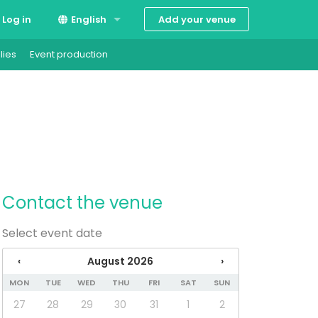
Add your venue
Log in
English
lies
Event production
Suomi
Svenska
Contact the venue
Select event date
‹
August 2026
›
MON
TUE
WED
THU
FRI
SAT
SUN
27
28
29
30
31
1
2