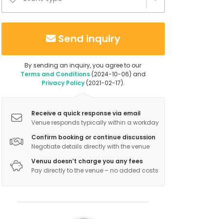
Send inquiry
By sending an inquiry, you agree to our
Terms and Conditions
(2024-10-06) and
Privacy Policy
(2021-02-17).
Receive a quick response via email
Venue responds typically within a workday
Confirm booking or continue discussion
Negotiate details directly with the venue
Venuu doesn’t charge you any fees
Pay directly to the venue – no added costs