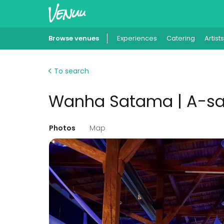
Browse venues
Experiences
Catering
Artists
To search
Wanha Satama | A-sa
Photos
Map