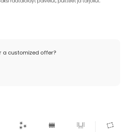
ksi räätälöidyt palvelut, puitteet ja tarjoilut.
r a customized offer?