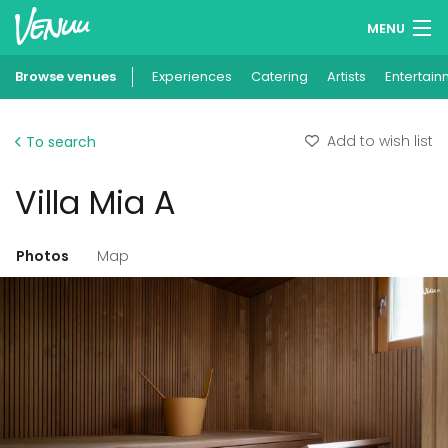
MENU
Browse venues
Experiences
Wish lists
Catering
Artists
Entertain
Log in
Add to wish list
To search
English
Villa Mia A
Add your venue
Photos
Map