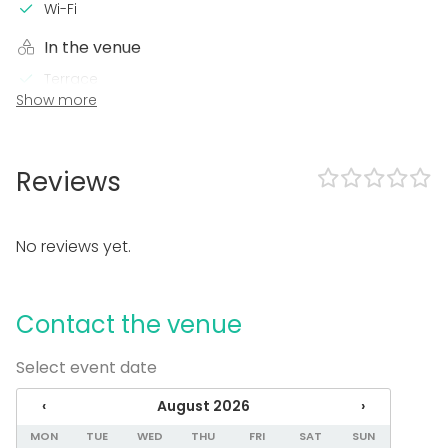
Wi-Fi
In the venue
Terrace
Show more
Sauna
Accommodation
Loud music OK
Garden
Reviews
Equipment
Hot tub / Jacuzzi
No reviews yet.
Kitchen for customer
Towels
Dinnerware
Contact the venue
Event types
Select event date
Party
Wedding
‹
August 2026
›
Spa / Wellness / Sauna
MON
TUE
WED
THU
FRI
SAT
SUN
Dinner / Lunch