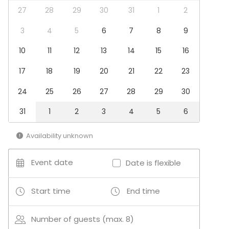
Meeting
27
28
29
30
31
1
2
Conference / Seminar
Fair / Exhibition
3
4
5
6
7
8
9
Performance / Show
10
11
12
13
14
15
16
Recreation
Cabin trip / Retreat
17
18
19
20
21
22
23
Experience / Activity
Christmas Party
24
25
26
27
28
29
30
Venue type
31
1
2
3
4
5
6
Sauna
Villa / Mansion
Availability unknown
Terrace / Courtyard
Cabin / Cottage
Event date
Date is flexible
Activities
Start time
End time
Outdoor activities
Swimming
Boating / Sailing
Number of guests (max. 8)