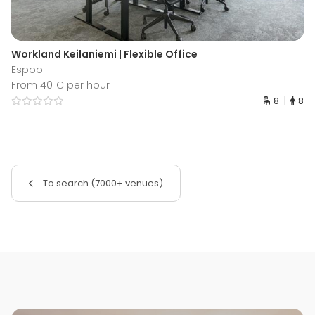
Workland Keilaniemi | Flexible Office
Espoo
From 40 € per hour
8
8
To search (7000+ venues)