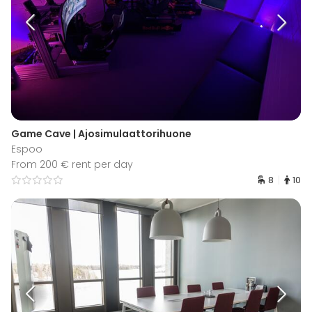
Game Cave | Ajosimulaattorihuone
Espoo
From 200 € rent per day
8
10