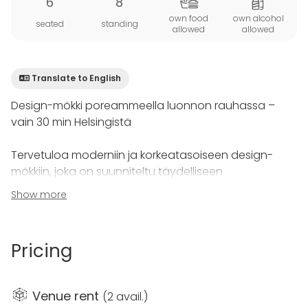
6
8
own food
own alcohol
seated
standing
allowed
allowed
Translate to English
Design-mökki poreammeella luonnon rauhassa –
vain 30 min Helsingistä
Tervetuloa moderniin ja korkeatasoiseen design-
mökkiin, joka on suunniteltu täydelliseen
rentoutumiseen. Tämä juuri kokonaan remontoitu
Show more
city-mökki tarjoaa ainutlaatuisen yhdistelmän laatua,
yksityisyyttä ja luksusta rauhallisessa
luontoympäristössä – silti vain noin 30 minuutin
Pricing
ajomatkan päässä Helsingistä.
Laadukas ja harkittu kokonaisuus:
Venue rent
(
2 avail.
)
Mökki on remontoitu kauttaaltaan korkeatasoisilla