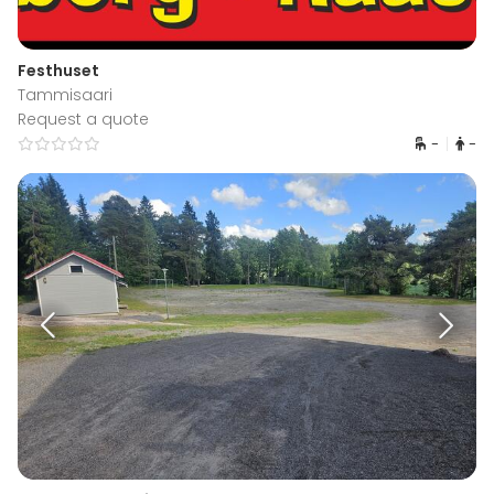
Festhuset
Tammisaari
Request a quote
-
-