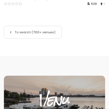
508
-
To search (7100+ venues)