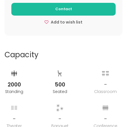
kalastuskojuista sekä korkeatasoisesta Hangon
vierasvenesatamasta.
Contact
Add to wish list
Capacity
2000
500
-
Standing
Seated
Classroom
-
-
-
Theater
Banquet
Conference