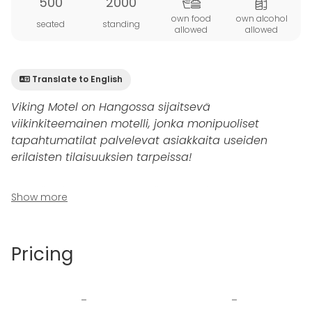
500
2000
own food
own alcohol
seated
standing
allowed
allowed
Translate to English
Viking Motel on Hangossa sijaitsevä
viikinkiteemainen motelli, jonka monipuoliset
tapahtumatilat palvelevat asiakkaita useiden
erilaisten tilaisuuksien tarpeissa!
Motellin alueen suuressa pihassa järjestät
Show more
unohtumattomat tapahtumat aina konserteista ja
ulkoilmajuhliin. Piha-piirissä on ulkoalueen lisäksi hieno
tiilestä rakennettu esiintymislava, tanssilattia sekä
Pricing
katettu terassibaari yli 200 hengelle. Koko alueelle
mahtuu ulkoilmakonserttiin jopa 2000 henkeä, joten
suuremmatkin tapahtumat onnistuvat helposti!
-
-