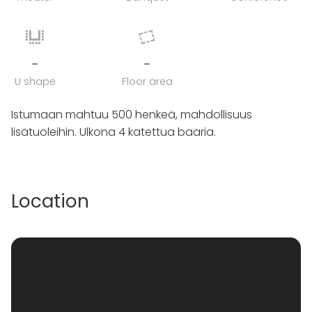
-
-
U shape
Floor area
Istumaan mahtuu 500 henkeä, mahdollisuus
lisätuoleihin. Ulkona 4 katettua baaria.
Location