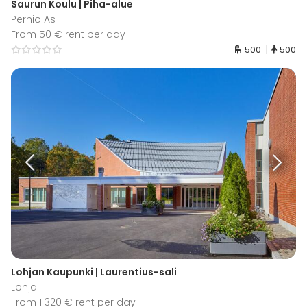
Saurun Koulu | Piha-alue
Perniö As
From 50 € rent per day
500
500
Lohjan Kaupunki | Laurentius-sali
Lohja
From 1 320 € rent per day