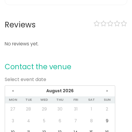
Fair / Exhibition
Performance / Show
Recreation
Reviews
Cabin trip / Retreat
Experience / Activity
Christmas Party
No reviews yet.
Venue type
Multi-purpose event space
Contact the venue
Terrace / Courtyard
Open air / Outdoor space
Select event date
Additional information about services and facilities
‹
August 2026
›
Kysy lisää majoittumismahdollisuudesta Viking
MON
TUE
WED
THU
FRI
SAT
SUN
Motellin huoneissa sekä mökeissä!
27
28
29
30
31
1
2
3
4
5
6
7
8
9