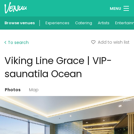
MENU
Browse venues
Experiences
Wish lists
Catering
Artists
Entertain
Log in
Add to wish list
To search
English
Viking Line Grace | VIP-
Add your venue
saunatila Ocean
Photos
Map