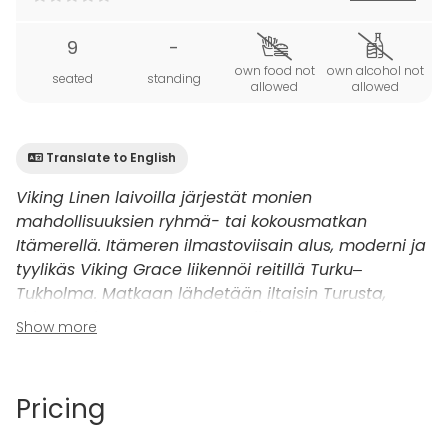
9
-
own food not
own alcohol not
seated
standing
allowed
allowed
Translate to English
Viking Linen laivoilla järjestät monien
mahdollisuuksien ryhmä- tai kokousmatkan
Itämerellä. Itämeren ilmastoviisain alus, moderni ja
tyylikäs Viking Grace liikennöi reitillä Turku
‒
Tukholma. Matkaan lähdetään iltaisin Turusta,
minne palataan seuraavana iltana!
Show more
Aluksen kannella 11 sijaitsevalta ylelliseltä Spa &
Wellness -kylpyläosastolta avautuvat upeat
Pricing
näkymät saaristoon. Osastolla on kaksi VIP-
saunatilaa, joita on voi vuokrata yksityiskäyttöön.