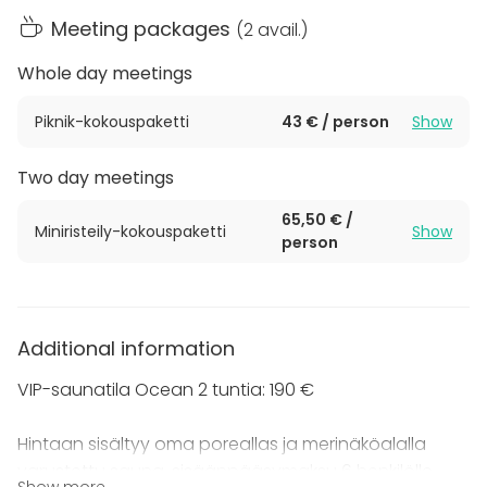
Upea paikka järjestää esimerkiksi tiimin tai
Meeting packages
(
2 avail.
)
kaveriporukan saunailta tai polttarit!
Whole day meetings
Oceanissa saunoo mukavasti yhdeksän, tilassa on
oma sauna ja poreallas. Vuokra oikeuttaa
Piknik-kokouspaketti
43 € / person
Show
sisäänpääsyyn koko kylpyläosastolle, yrttisaunaan ja
lumiluolaan.
Two day meetings
65,50 € /
Viking Gracen kylpyläosasto soveltuu erinomaisesti
Miniristeily-kokouspaketti
Show
person
myös rentoutumiseen intensiivisen työ- ja
kokouspäivän jälkeen!
Kysy lisää myyntipalvelustamme, tiimimme auttaa
Additional information
mielellään tilaisuutenne suunnittelussa!
VIP-saunatila Ocean 2 tuntia: 190 €
Hintaan sisältyy oma poreallas ja merinäköalalla
varustettu sauna, sisäänpääsymaksu 6 henkilölle