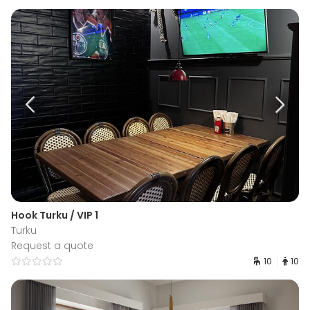
Hook Turku / VIP 1
Turku
Request a quote
10
10