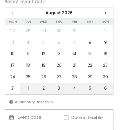
Select event date
Dinner / Lunch
Meeting
‹
August 2026
›
Conference / Seminar
MON
TUE
WED
THU
FRI
SAT
SUN
Fair / Exhibition
Performance / Show
27
28
29
30
31
1
2
Recreation
Cabin trip / Retreat
3
4
5
6
7
8
9
Experience / Activity
10
11
12
13
14
15
16
Christmas Party
Venue type
17
18
19
20
21
22
23
Sauna
24
25
26
27
28
29
30
Ship / Boat
31
1
2
3
4
5
6
Additional information about activities
Availability unknown
Yhdistä tilaisuuteesi hauskaa oheisohjelmaa!
Suunnittelemme tilaisuudet aina yhdessä asiakkaan
Event date
Date is flexible
kanssa ja järjestämme riemukasta lisä- tai tauko-