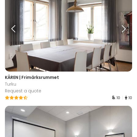
KÅREN | Frimärksrummet
Turku
Request a quote
10
10