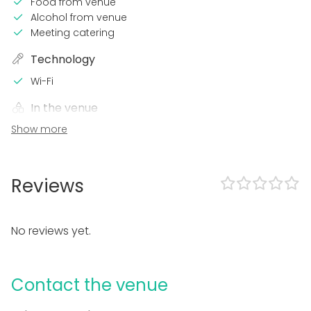
Food from venue
Alcohol from venue
Meeting catering
Technology
Wi-Fi
In the venue
Show more
Sauna
Accommodation
Equipment
Reviews
Hot tub / Jacuzzi
Towels
Dinnerware
No reviews yet.
Event types
Party
Contact the venue
Wedding
Spa / Wellness / Sauna