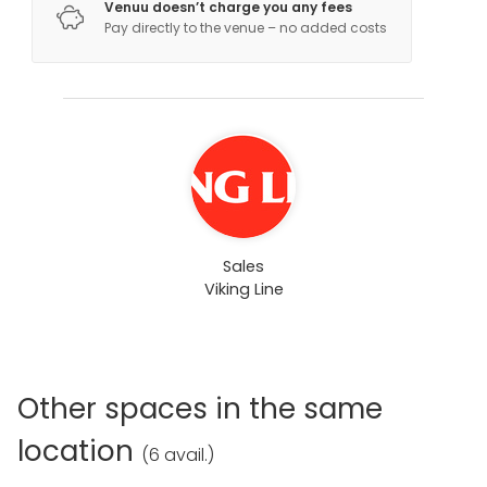
Venuu doesn’t charge you any fees
Pay directly to the venue – no added costs
Sales
Viking Line
Other spaces in the same
location
(
6 avail.
)