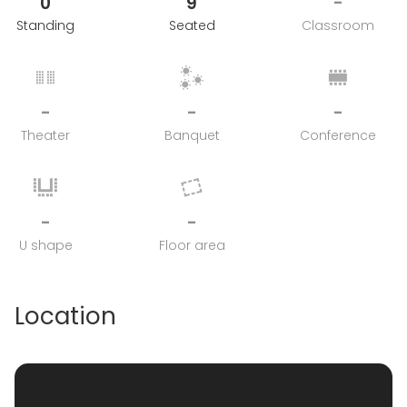
0
9
-
Standing
Seated
Classroom
-
-
-
Theater
Banquet
Conference
-
-
U shape
Floor area
Location