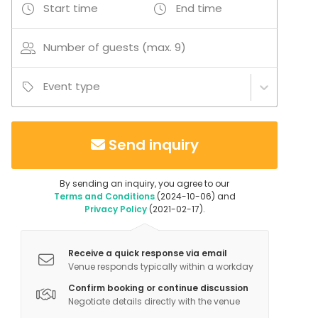
ohjelmaa kaikilla reiteillämme.
Start time
End time
Valitse laajasta valikoimasta teille sopivin vaihtoehto:
Number of guests (max. 9)
viininmaistajaiset, erilaiset visailut, privaattikaraoke,
tanssinopetusta tai vaikkapa tuote-esittelyjä laivan
Event type
myymälöiden tuotteista. Kysy lisää kyselysi
yhteydessä.
Send inquiry
Osalle tapahtumista on kiinteät ajat, joten
tapahtumat tulisi varata ennakkoon.
By sending an inquiry, you agree to our
Terms and Conditions
(2024-10-06) and
Privacy Policy
(2021-02-17).
Receive a quick response via email
Venue responds typically within a workday
Confirm booking or continue discussion
Negotiate details directly with the venue