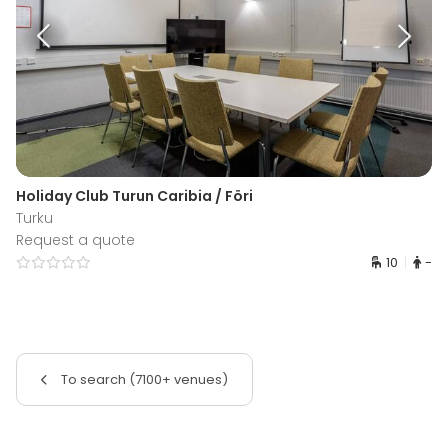
Holiday Club Turun Caribia / Föri
Turku
Request a quote
10
-
To search (7100+ venues)