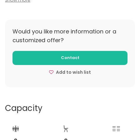
Show more
sekä pullo kuohuviiniä. Tilassa on oma WC. Henkilöt 7-
8 lisämaksusta 24,-/hlö.
Would you like more information or a
customized offer?
Contact
Add to wish list
Capacity