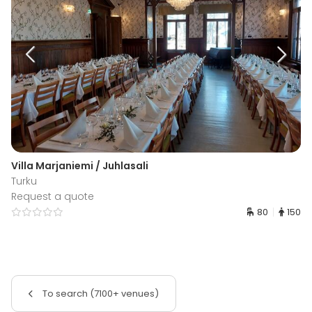
Villa Marjaniemi / Juhlasali
Turku
Request a quote
80
150
To search (7100+ venues)