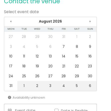
Contact the venue
Whiteboard / Flip chart
Event types
Select event date
Party
‹
August 2026
›
Wedding
MON
TUE
WED
THU
FRI
SAT
SUN
Spa / Wellness / Sauna
Dinner / Lunch
27
28
29
30
31
1
2
Meeting
Conference / Seminar
3
4
5
6
7
8
9
Fair / Exhibition
10
11
12
13
14
15
16
Performance / Show
Recreation
17
18
19
20
21
22
23
Cabin trip / Retreat
Experience / Activity
24
25
26
27
28
29
30
Christmas Party
31
1
2
3
4
5
6
Venue type
Multi-purpose event space
Availability unknown
Restaurant
Lounge
Event date
Date is flexible