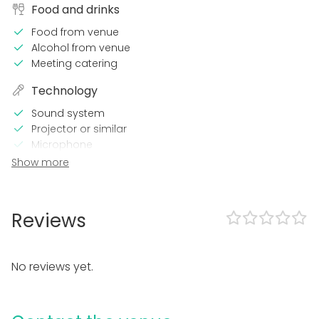
Food and drinks
Food from venue
Alcohol from venue
Meeting catering
Technology
Sound system
Projector or similar
Microphone
Wi-Fi
Show more
TV / Screen
In the venue
Reviews
Wheelchair accessible
Accommodation
Framework agreement with the State Trading Centre
No reviews yet.
Equipment
Note-taking material