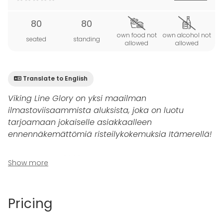
80
80
own food not
own alcohol not
seated
standing
allowed
allowed
Translate to English
Viking Line Glory on yksi maailman
ilmastoviisaammista aluksista, joka on luotu
tarjoamaan jokaiselle asiakkaalleen
ennennäkemättömiä risteilykokemuksia Itämerellä!
Alkuvuodesta 2022 neitsytmatkansa tehnyt alus on
Show more
varustukseltaan huippuluokkaa eikä uudella laivalla
mikään varjosta upeita näkymiä – Itämeren upeiden
maisemien ollessa jatkuvasti läsnä. Viking Line Glory
Pricing
risteilee Turku-Maarianhamina-Tukholma -reitillä ja
matkan aikana asiakkaat pääsevät nauttimaan sekä