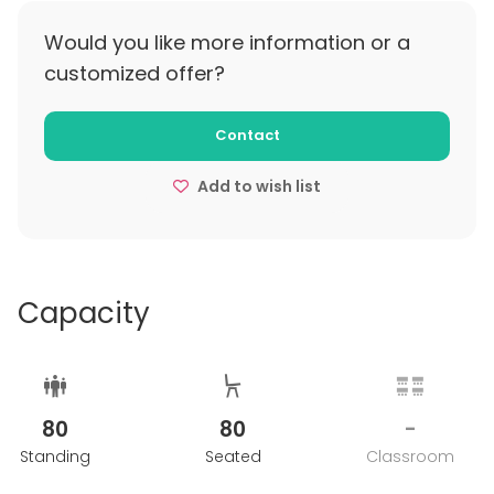
Itämeren upeimmalla aluksella!
Would you like more information or a
customized offer?
Tapahtuman jälkeen asiakkaat pääsevät
nauttimaan huipputason viihteestä, laivan
ravintoloista, loisteliaasta spa-osastosta sekä
Contact
moderneista hyteistä. Kysy lisää ja järjestä takuulla
mieleenpainuva tapahtuma Itämeren
Add to wish list
moderneimmalla aluksella!
Capacity
80
80
-
Standing
Seated
Classroom