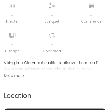
-
-
-
Theater
Banquet
Conference
-
-
U shape
Floor area
Viking Line Gloryn kokoustilat sijaitsevat kannella 9.
Kokonaisuudessaan kokouskannelta löytyy 14
erikokoista ja erilaisiin tilaisuuksiin soveltuvaa tilaa,
Show more
joita voi yhdistellä tilaisuuden tarpeiden mukaan.
Location