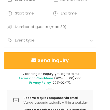
Ship / Boat
Conference center
Start time
End time
Number of guests (max. 80)
Event type
Send inquiry
By sending an inquiry, you agree to our
Terms and Conditions
(2024-10-06) and
Privacy Policy
(2021-02-17).
Receive a quick response via email
Venue responds typically within a workday
Confirm booking or continue discussion