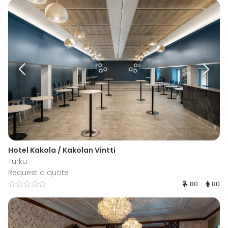
Hotel Kakola / Kakolan Vintti
Turku
Request a quote
80
80