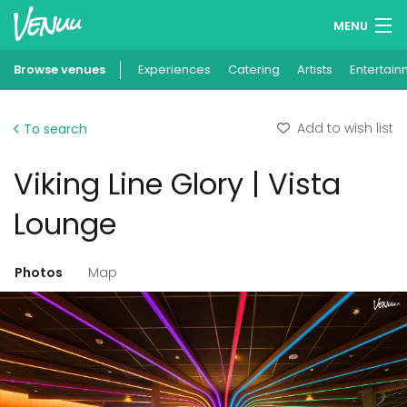
MENU
Browse venues
Experiences
Wish lists
Catering
Artists
Entertain
Log in
Add to wish list
To search
English
Viking Line Glory | Vista
Add your venue
Lounge
Photos
Map