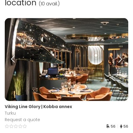
location
(
10 avail.
)
Viking Line Glory | Kobba annex
Turku
Request a quote
56
56