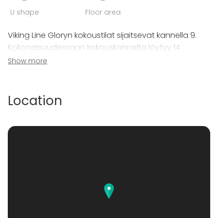
-
-
U shape
Floor area
Viking Line Gloryn kokoustilat sijaitsevat kannella 9.
Kokonaisuudessaan kokouskannelta löytyy 14
erikokoista ja erilaisiin tilaisuuksiin soveltuvaa tilaa,
Show more
joita voi yhdistellä tilaisuuden tarpeiden mukaan.
Location