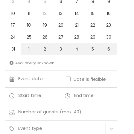
Fair / Exhibition
3
4
5
6
7
8
9
Performance / Show
10
11
12
13
14
15
16
Recreation
Cabin trip / Retreat
17
18
19
20
21
22
23
Experience / Activity
Christmas Party
24
25
26
27
28
29
30
Venue type
31
1
2
3
4
5
6
Multi-purpose event space
Restaurant
Availability unknown
Ship / Boat
Bar
Event date
Date is flexible
Start time
End time
Number of guests (max. 40)
Event type