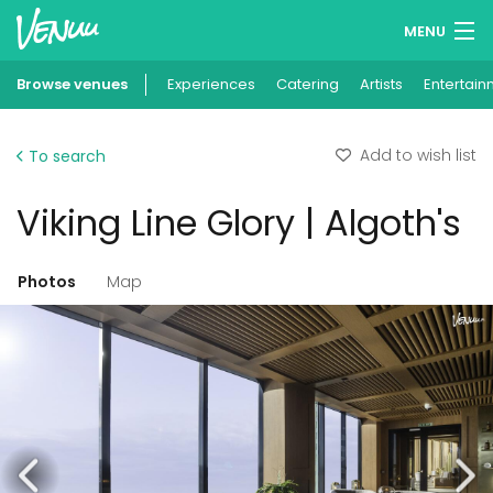
MENU
Browse venues
Experiences
Wish lists
Catering
Artists
Entertain
Log in
Add to wish list
To search
English
Viking Line Glory | Algoth's
Add your venue
Photos
Map