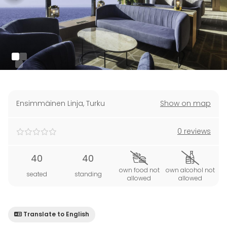
Ensimmäinen Linja
,
Turku
Show on map
0 reviews
40
40
own food not
own alcohol not
seated
standing
allowed
allowed
Translate to English