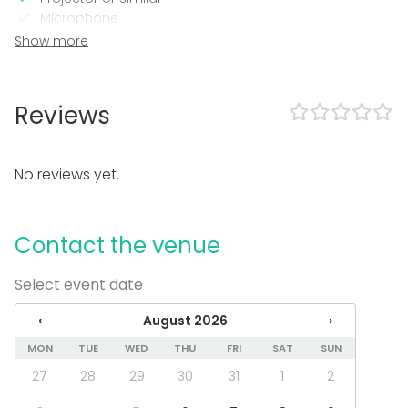
Microphone
Wi-Fi
Show more
TV / Screen
In the venue
Reviews
Wheelchair accessible
Accommodation
Framework agreement with the State Trading Centre
No reviews yet.
Equipment
Whiteboard / Flip chart
Contact the venue
Event types
Select event date
Party
Wedding
‹
August 2026
›
Spa / Wellness / Sauna
MON
TUE
WED
THU
FRI
SAT
SUN
Dinner / Lunch
Meeting
27
28
29
30
31
1
2
Conference / Seminar