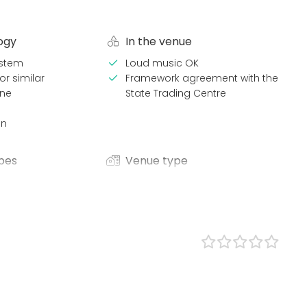
ogy
In the venue
stem
Loud music OK
or similar
Framework agreement with the
ne
State Trading Centre
en
pes
Venue type
Banquet hall
Meeting room
lness / Sauna
Restaurant
Lunch
Private dining room
Conference center
ce / Seminar
bition
nce / Show
n