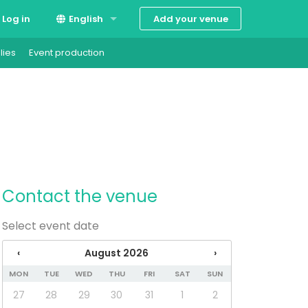
Add your venue
Log in
English
lies
Event production
Suomi
Svenska
Contact the venue
Select event date
‹
August 2026
›
MON
TUE
WED
THU
FRI
SAT
SUN
27
28
29
30
31
1
2