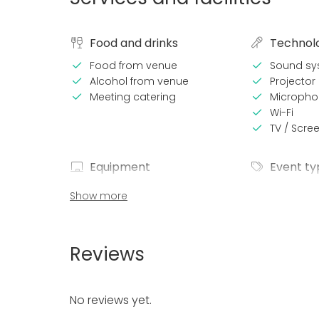
Food and drinks
Technol
Food from venue
Sound sy
Alcohol from venue
Projector 
Meeting catering
Micropho
Wi-Fi
TV / Scre
Equipment
Event ty
Note-taking material
Party
Show more
Whiteboard / Flip chart
Wedding
Dinnerware
Spa / Wel
Dinner / 
Reviews
Meeting
Conferen
Fair / Exhi
No reviews yet.
Performa
Recreatio