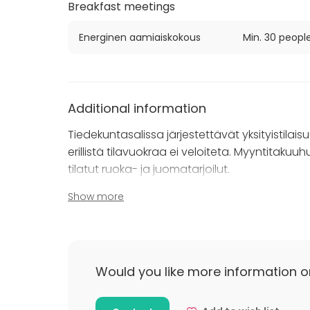
Breakfast meetings
Energinen aamiaiskokous
Min. 30 peopl
Additional information
Tiedekuntasalissa järjestettävät yksityistilai
erillistä tilavuokraa ei veloiteta. Myyntitaku
tilatut ruoka- ja juomatarjoilut.
Show more
Myyntitakuun suuruuteen vaikuttaa tilaisuud
mahdolliset muut lisäpalvelut. Myyntitakuun s
sesongin mukaisesti – kysy siis tarjousta juuri 
Would you like more information o
Vanhan Ylioppilastalon toisessa kerroksessa o
seminaareja valitsemalla kokouspaketit, joihin s
– kysy lisää!