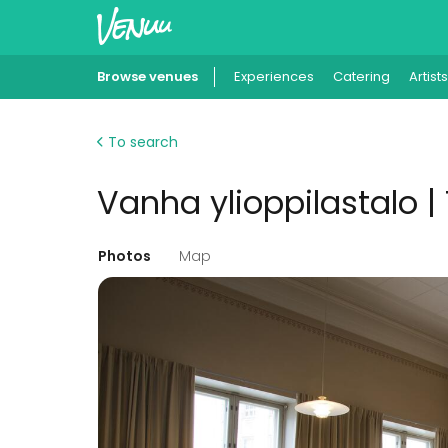
Browse venues
Experiences
Catering
Artists
To search
Vanha ylioppilastalo |
Photos
Map