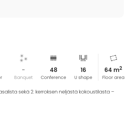
2
-
48
16
64 m
r
Banquet
Conference
U shape
Floor area
asalista sekä 2. kerroksen neljästä kokoustilasta –
)