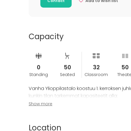
Add to wish list
Contact
Capacity
0
50
32
50
Standing
Seated
Classroom
Theate
Vanha Ylioppilastalo koostuu 1. kerroksen juhl
kunkin tilan tarkemmat kapasiteetit alla:
Show more
- Juhlasali: 400hlö (istuen) & 800hlö (seisten
- Hallintohuone: 20hlö
- Tiedekuntasali: 50hlö
Location