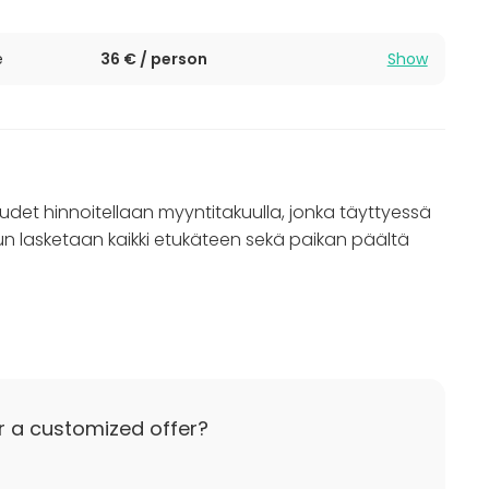
e
36 € / person
Show
suudet hinnoitellaan myyntitakuulla, jonka täyttyessä
uhun lasketaan kaikki etukäteen sekä paikan päältä
en ajankohdan ja keston lisäksi henkilömäärä sekä
uuruus vaihtelee tilaisuuden kellonajan sekä
teidän tilaisuudelle!
r a customized offer?
n mahdollista järjestää kokouksia, luentoja ja
isältyy tilavuokra ja -tekniikkaa sekä valitut tarjoilut