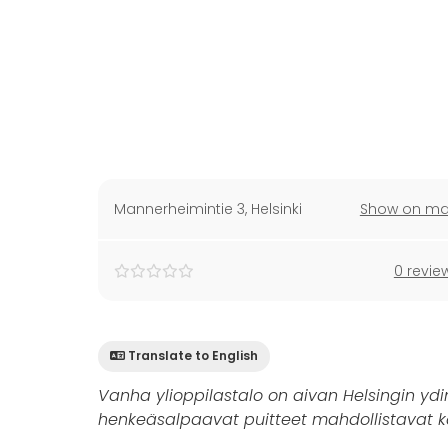
Mannerheimintie 3
,
Helsinki
Show on m
0 revie
Translate to English
Vanha ylioppilastalo on aivan Helsingin yd
henkeäsalpaavat puitteet mahdollistavat kai