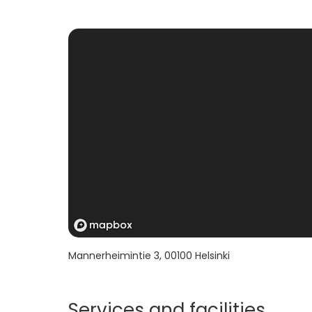
- Musiikkisali: 100hlö
- Galleria: 80hlö
Mannerheimintie 3
,
00100
Helsinki
Services and facilities