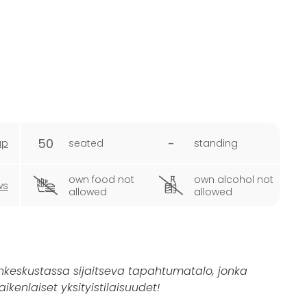
50
-
ap
seated
standing
own food not
own alcohol not
ws
allowed
allowed
inkeskustassa sijaitseva tapahtumatalo, jonka
kenlaiset yksityistilaisuudet!