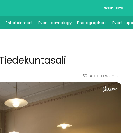
Wish lists
Entertainment
Event technology
Photographers
Event supp
 Tiedekuntasali
Add to wish list