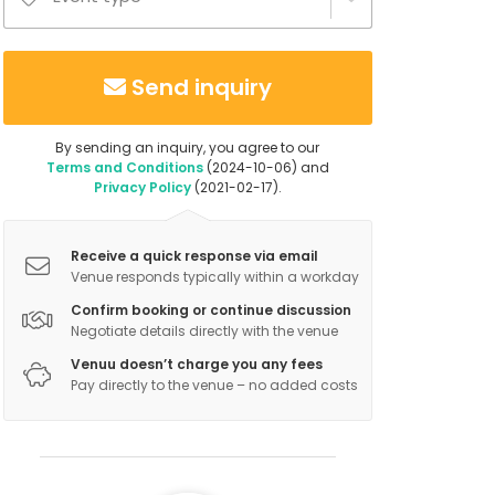
Send inquiry
By sending an inquiry, you agree to our
Terms and Conditions
(2024-10-06) and
Privacy Policy
(2021-02-17).
Receive a quick response via email
Venue responds typically within a workday
Confirm booking or continue discussion
Negotiate details directly with the venue
Venuu doesn’t charge you any fees
Pay directly to the venue – no added costs