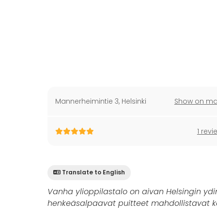
Mannerheimintie 3
,
Helsinki
Show on m
1 revi
Translate to English
Vanha ylioppilastalo on aivan Helsingin yd
henkeäsalpaavat puitteet mahdollistavat kai