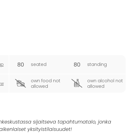
80
80
ap
seated
standing
own food not
own alcohol not
ew
allowed
allowed
inkeskustassa sijaitseva tapahtumatalo, jonka
kenlaiset yksityistilaisuudet!