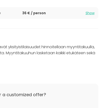
e
36 € / person
Show
vät yksityistilaisuudet hinnoitellaan myyntitakuulla,
iteta. Myyntitakuuhun lasketaan kaikki etukäteen sekä
en ajankohdan ja keston lisäksi henkilömäärä sekä
uuruus vaihtelee tilaisuuden kellonajan sekä
teidän tilaisuudelle!
r a customized offer?
n mahdollista järjestää kokouksia, luentoja ja
isältyy tilavuokra ja -tekniikkaa sekä valitut tarjoilut