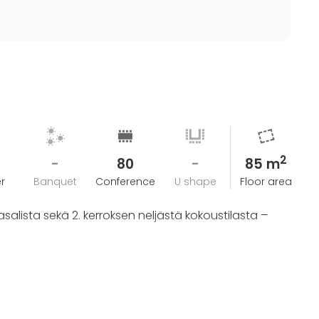
2
-
80
-
85 m
r
Banquet
Conference
U shape
Floor area
asalista sekä 2. kerroksen neljästä kokoustilasta –
)