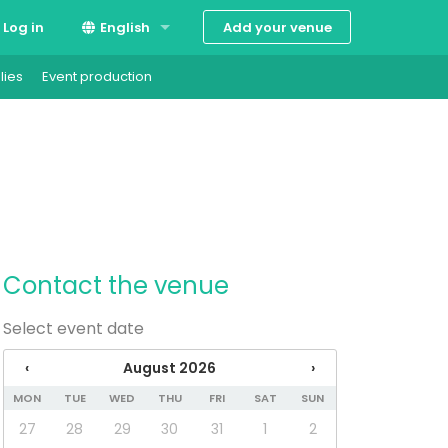
Add your venue
Log in
English
lies
Event production
Suomi
Svenska
Contact the venue
Select event date
‹
August 2026
›
MON
TUE
WED
THU
FRI
SAT
SUN
27
28
29
30
31
1
2