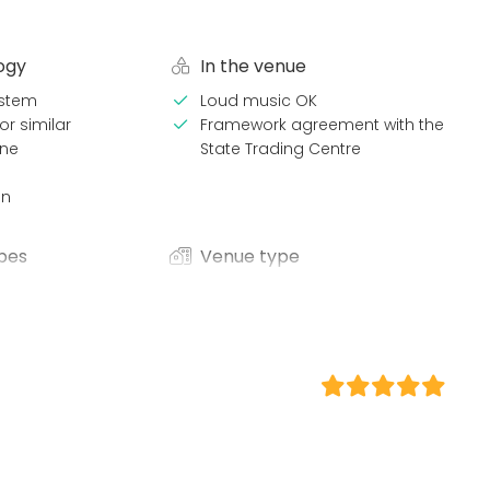
ogy
In the venue
stem
Loud music OK
or similar
Framework agreement with the
ne
State Trading Centre
en
pes
Venue type
Banquet hall
Meeting room
lness / Sauna
Restaurant
Lunch
Private dining room
Conference center
ce / Seminar
bition
nce / Show
n