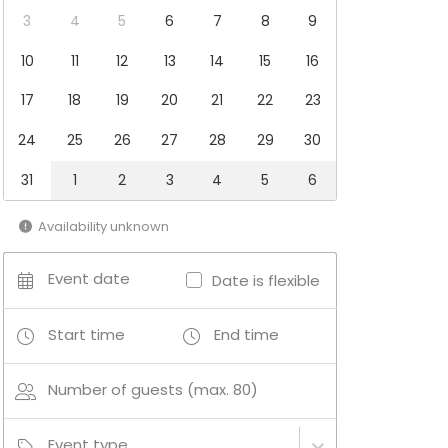
3
4
5
6
7
8
9
10
11
12
13
14
15
16
17
18
19
20
21
22
23
24
25
26
27
28
29
30
31
1
2
3
4
5
6
Availability unknown
Event date
Date is flexible
Start time
End time
Number of guests (max. 80)
Event type