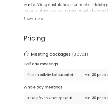
Vanha Ylioppilastalo koostuu kenties Helsi
muuntautuvasta ja omaleimaisesta kokoustilas
Kokousta, lounasta, illasta tai messuile Helsi
Show more
paikka tapahtumallesi!
Talon toisessa kerroksessa sijaitseva
Galleria
Pricing
Ainutlaatuisesti sisustettua Galleriaa korist
Galleria mahdollistaa monipuolisten tilaisuuks
Meeting packages
(
3 avail.
)
illallisten, unohtumattomien juhlien sekä mo
hengelle! Tilasta löytyvä kuva- ja ääniteknii
Half day meetings
sujuvuudesta!
Puolen päivän kokouspaketti
Min. 30 peopl
Vanhalla Ylioppilastalolla järjestettävät yksi
myyntitakuulla, jonka täyttyessä erillistä tilav
Whole day meetings
täyttävät etukäteen sovitun minimimyyntisumma
käytössä erilliset kokouspaketit – kysy lisää!
Koko päivän kokouspaketti
Min. 30 peopl