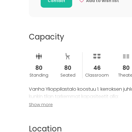
Add to wish list
Contact
Capacity
80
80
46
80
Standing
Seated
Classroom
Theate
Vanha Ylioppilastalo koostuu 1. kerroksen juhl
kunkin tilan tarkemmat kapasiteetit alla:
Show more
- Juhlasali: 400hlö (istuen) & 800hlö (seisten
- Hallintohuone: 20hlö
- Tiedekuntasali: 50hlö
Location