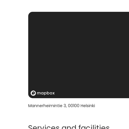
- Musiikkisali: 100hlö
- Galleria: 80hlö
Mannerheimintie 3
,
00100
Helsinki
Services and facilities