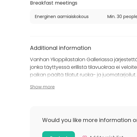
Breakfast meetings
Energinen aamiaiskokous
Min. 30 peopl
Additional information
Vanhan Ylioppilastalon Galleriassa järjestettä
jonka täyttyessä erillistä tilavuokraa ei velo
paikan päältä tilatut ruoka- ja juomatarjoilut.
Show more
Myyntitakuun suuruuteen vaikuttaa tilaisuud
mahdolliset muut lisäpalvelut. Myyntitakuun s
sesongin mukaisesti – kysy siis tarjousta juuri 
Would you like more information o
Vanhan Ylioppilastalon toisessa kerroksessa o
seminaareja valitsemalla kokouspaketit, joihin s
– kysy lisää!