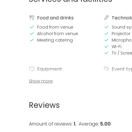
Food and drinks
Technol
Food from venue
Sound sy
Alcohol from venue
Projector 
Meeting catering
Micropho
Wi-Fi
TV / Scre
Equipment
Event ty
Note-taking material
Party
Show more
Whiteboard / Flip chart
Wedding
Dinnerware
Spa / Wel
Dinner / 
Reviews
Meeting
Conferen
Fair / Exhi
Amount of reviews:
1
,
Average:
5.00
Performa
Recreatio