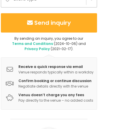
Send inquiry
By sending an inquiry, you agree to our
Terms and Conditions
(2024-10-06) and
Privacy Policy
(2021-02-17).
Receive a quick response via email
Venue responds typically within a workday
Confirm booking or continue discussion
Negotiate details directly with the venue
Venuu doesn’t charge you any fees
Pay directly to the venue – no added costs