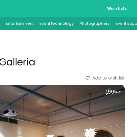
Wish lists
Entertainment
Event technology
Photographers
Event supp
Galleria
Add to wish list