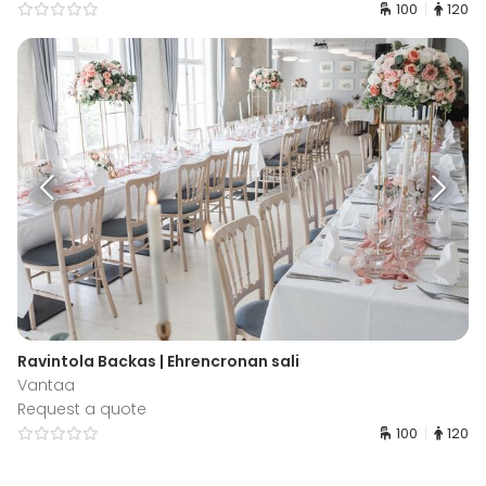
100
120
Ravintola Backas | Ehrencronan sali
Vantaa
Request a quote
100
120