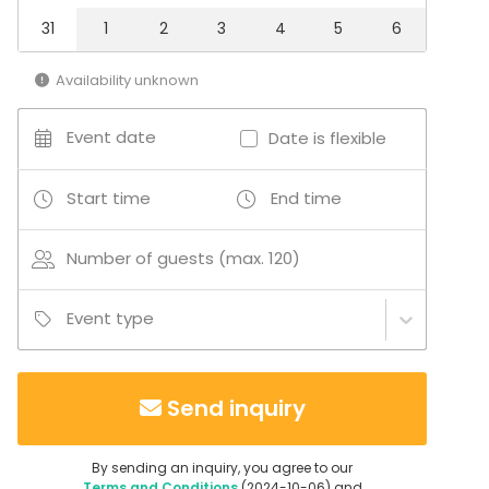
31
1
2
3
4
5
6
Availability unknown
Event date
Date is flexible
Start time
End time
Number of guests (max. 120)
Event type
Send inquiry
By sending an inquiry, you agree to our
Terms and Conditions
(2024-10-06) and