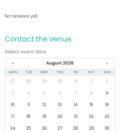
Meeting
Conference / Seminar
No reviews yet.
Fair / Exhibition
Performance / Show
Recreation
Contact the venue
Cabin trip / Retreat
Experience / Activity
Christmas Party
Select event date
Venue type
‹
August 2026
›
Banquet hall
MON
TUE
WED
THU
FRI
SAT
SUN
Multi-purpose event space
27
28
29
30
31
1
2
Beach venue
3
4
5
6
7
8
9
10
11
12
13
14
15
16
17
18
19
20
21
22
23
24
25
26
27
28
29
30