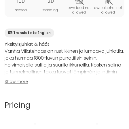
100
120
own food not
own alcohol not
seated
standing
allowed
allowed
Translate to English
Yksityisjuhlat & häät
Vanha Viilatehdas on rustiikkinen ja lumoava juhlatila,
joka hurmaa 1800-luvun punatiilisin seinin,
holvimaisella salilla ja suurilla ikkunoilla. Kosken solina
ja tunnelmallinen takka luovat lämpimän ja intiimin
ilmapiirin, ja kesäisin yksityinen terassi veden äärellä
Show more
tarjoaa unohtumattomat puitteet myös valokuville.
Tilat sopivat jopa 120 hengen juhlallisuuksiin, joissa
jokainen yksityiskohta pääsee oikeuksiinsa.
Pricing
Yritystapahtumat
Vanha Viilatehdas on myös erinomainen valinta
-
-
yritystapahtumiin, kuten asiakastilaisuuksiin,