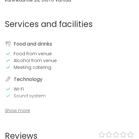
Kuninkaantie 28
,
01670
Vantaa
Services and facilities
Food and drinks
Food from venue
Alcohol from venue
Meeting catering
Technology
Wi-Fi
Sound system
Event types
Show more
Party
Wedding
Spa / Wellness / Sauna
Reviews
Dinner / Lunch