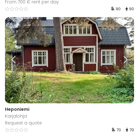
From 700 € rent per day
90
90
Heponiemi
Karjalohja
Request a quote
70
70