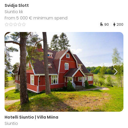
Svidja Slott
Siuntio kk
From 5 000 € minimum spend
90
200
Hotelli Siuntio | Villa Miina
Siuntio