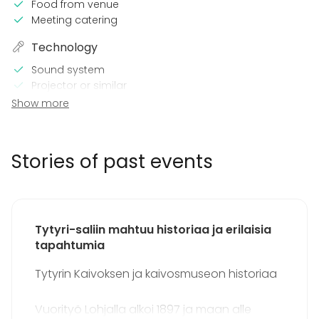
Food from venue
Meeting catering
Technology
Sound system
Projector or similar
Microphone
Show more
Wi-Fi
CD / DVD player
Stories of past events
In the venue
Loud music OK
Equipment
Tytyri-saliin mahtuu historiaa ja erilaisia
Stage
tapahtumia
Event types
Tytyrin Kaivoksen ja kaivosmuseon historiaa
Party
Wedding
Vuorityö Lohjalla alkoi 1897 ja maan alle
Spa / Wellness / Sauna