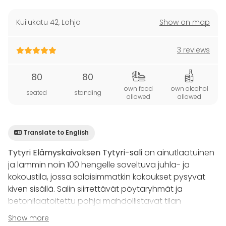
Kuilukatu 42
,
Lohja
Show on map
3 reviews
80
80
own food
own alcohol
seated
standing
allowed
allowed
Translate to English
Tytyri Elämyskaivoksen Tytyri-sali
on ainutlaatuinen
ja lämmin noin 100 hengelle soveltuva juhla- ja
kokoustila, jossa salaisimmatkin kokoukset pysyvät
kiven sisällä. Salin siirrettävät pöytäryhmät ja
betonilaatoitettu pohja mahdollistavat tilan
muokkaamisen tarpeiden mukaan. Tilaisuudet
Show more
sujuvat mukavasti ilman kypärää, vaikka