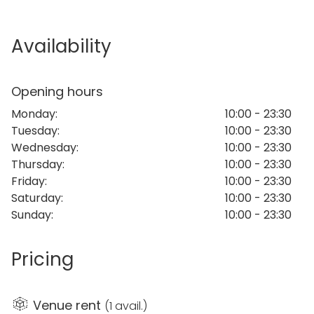
kaivosympäristössä ollaan.
Availability
Kaivoksen uumenissa sijaitseva sali on todellinen
nähtävyys. Vain sisäänpääsylipun hinnalla
vuokrattavasta Tytyri-salista löytyy mystiikkaa ja
Opening hours
tunnelmaa enemmän kuin tarpeeksi.
Monday
:
10:00 - 23:30
Tuesday
:
10:00 - 23:30
Tilojen varustelu ja mukavuudet
Wednesday
:
10:00 - 23:30
Keittiö:
Kiertoilmauuni, kylmäsäilytystilat,
Thursday
:
10:00 - 23:30
kahvinkeitin, induktiotasoja ja valmistelutilaa.
Friday
:
10:00 - 23:30
Catering-palvelut ovat vapaasti valittavissa.
Saturday
:
10:00 - 23:30
Kokousvälineet:
Videotykki, valkokangas,
Sunday
:
10:00 - 23:30
äänentoisto sekä toimivat internet- ja
puhelinyhteydet.
Pricing
WC-tilat:
Hissimatkan päässä, hissit käytössä koko
tilaisuuden ajan.
Erityispiirteet
Venue rent
(
1 avail.
)
Lämpötila:
Salissa normaali huonelämpötila,