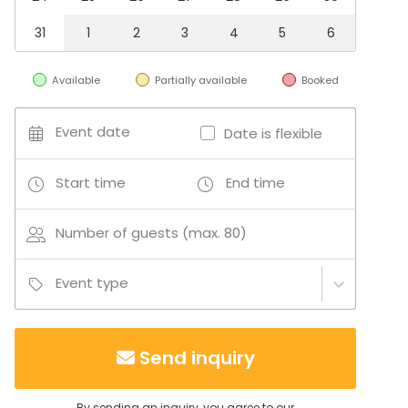
31
1
2
3
4
5
6
Available
Partially available
Booked
Event date
Date is flexible
Start time
End time
Number of guests (max. 80)
Event type
Send inquiry
By sending an inquiry, you agree to our