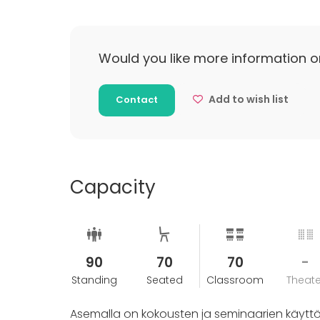
Would you like more information o
Add to wish list
Contact
Capacity
90
70
70
-
Standing
Seated
Classroom
Theate
Asemalla on kokousten ja seminaarien käyttöö