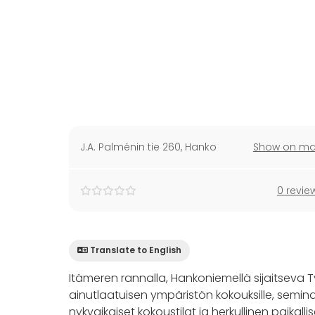
J.A. Palménin tie 260
,
Hanko
Show on m
0 revie
Translate to English
Itämeren rannalla, Hankoniemellä sijaitseva 
ainutlaatuisen ympäristön kokouksille, seminaa
nykyaikaiset kokoustilat ja herkullinen paikalli