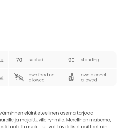
70
90
ap
seated
standing
own food not
own alcohol
ws
allowed
allowed
Tvärminnen eläintieteellinen asema tarjoaa
reille ja majoittuville ryhmille. Merellinen maisema,
sesti tuotettu ruoka luovat täydelliset puitteet niin