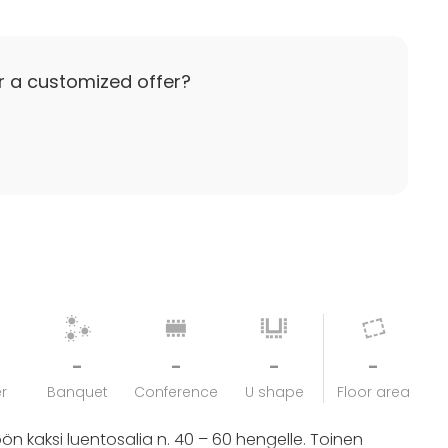
r a customized offer?
-
-
-
-
r
Banquet
Conference
U shape
Floor area
n kaksi luentosalia n. 40 – 60 hengelle. Toinen