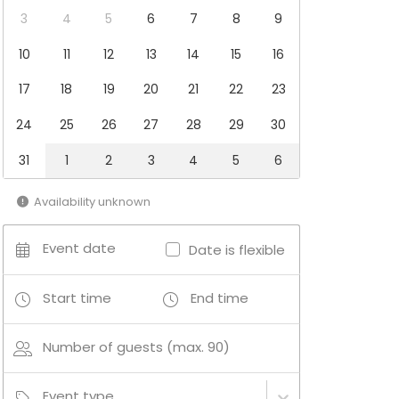
3
4
5
6
7
8
9
10
11
12
13
14
15
16
17
18
19
20
21
22
23
24
25
26
27
28
29
30
31
1
2
3
4
5
6
Availability unknown
Event date
Date is flexible
Start time
End time
Number of guests (max. 90)
Event type