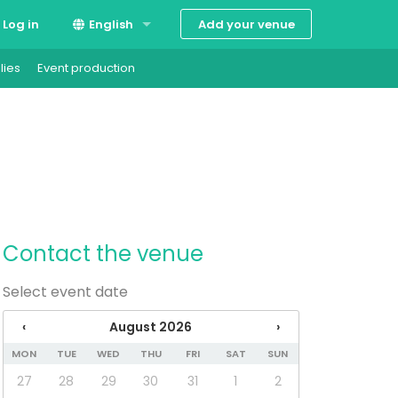
Add your venue
Log in
English
lies
Event production
Suomi
Svenska
Contact the venue
Select event date
‹
August 2026
›
MON
TUE
WED
THU
FRI
SAT
SUN
27
28
29
30
31
1
2