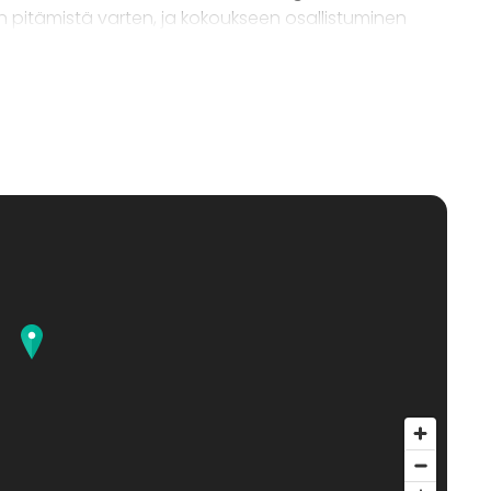
n pitämistä varten, ja kokoukseen osallistuminen
us- ja pienryhmätiloja. Opiskelija-asuntolan
iksi. Paviljonki-rakennuksessa on kokoustila, johon