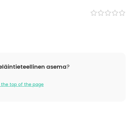
Sauna
Meeting room
lness / Sauna
Restaurant
Lunch
Private dining room
Classroom
ce / Seminar
Terrace / Courtyard
bition
Party room
nce / Show
Beach venue
n
läintieteellinen asema
?
 / Retreat
 / Activity
 Party
 the top of the page