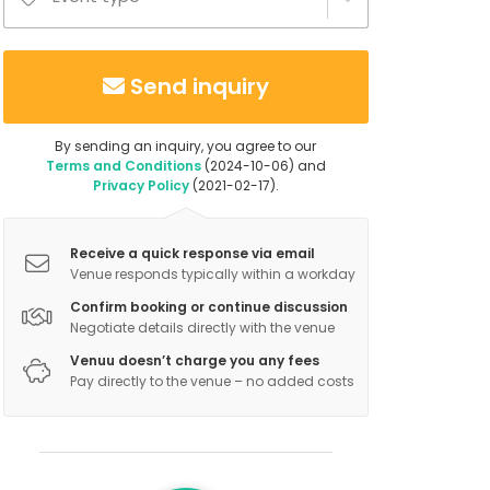
Send inquiry
By sending an inquiry, you agree to our
Terms and Conditions
(2024-10-06) and
Privacy Policy
(2021-02-17).
Receive a quick response via email
Venue responds typically within a workday
Confirm booking or continue discussion
Negotiate details directly with the venue
Venuu doesn’t charge you any fees
Pay directly to the venue – no added costs