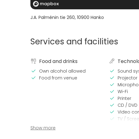
J.A. Palménin tie 260
,
10900
Hanko
Services and facilities
Food and drinks
Technol
Own alcohol allowed
Sound sy
Food from venue
Projector 
Micropho
Wi-Fi
Printer
CD / DVD 
Video co
TV / Scre
Show more
Equipment
Event ty