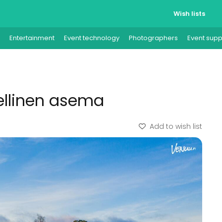
Wish lists
Entertainment
Event technology
Photographers
Event supp
ellinen asema
Add to wish list