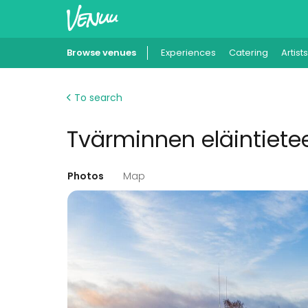
Browse venues
Experiences
Catering
Artists
To search
Tvärminnen eläintiete
Photos
Map