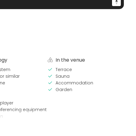
ogy
In the venue
stem
Terrace
or similar
Sauna
ne
Accommodation
Garden
player
nferencing equipment
en
pes
Venue type