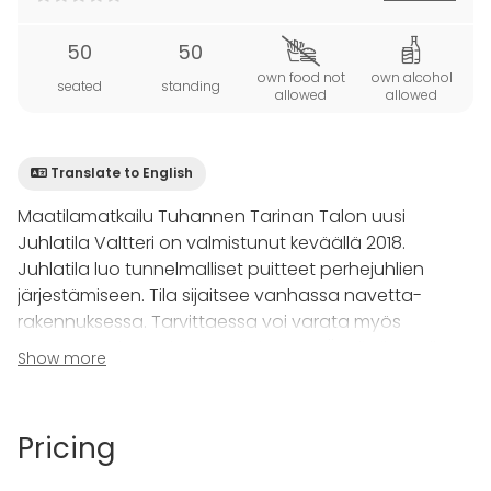
50
50
own food not
own alcohol
seated
standing
allowed
allowed
Translate to English
Maatilamatkailu Tuhannen Tarinan Talon uusi
Juhlatila Valtteri on valmistunut keväällä 2018.
Juhlatila luo tunnelmalliset puitteet perhejuhlien
järjestämiseen. Tila sijaitsee vanhassa navetta-
rakennuksessa. Tarvittaessa voi varata myös
samassa rakennuksessa sijaitsevan Äpyli-tilan jolloin
Show more
ruokailemaan mahtuu maksimissaan 80 hengen
ryhmä. Juhlatila Valtterissa on ruokailutilat
maksimissaan 50 hengelle.
Pricing
Samassa viihtyisässä pihapiirissä on savusauna,