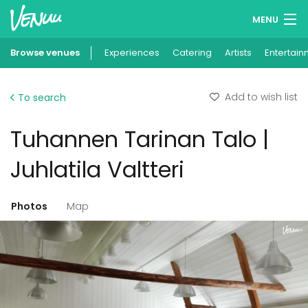
MENU
Browse venues
Experiences
Wish lists
Catering
Artists
Entertain
Log in
Add to wish list
To search
English
Tuhannen Tarinan Talo |
Add your venue
Juhlatila Valtteri
Photos
Map