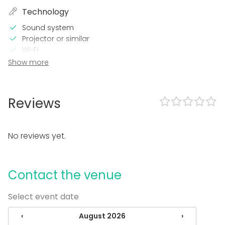
Technology
Sound system
Projector or similar
Wi-Fi
Show more
In the venue
Sauna
Accommodation
Reviews
Loud music OK
Garden
No reviews yet.
Equipment
Hot tub / Jacuzzi
Whiteboard / Flip chart
Contact the venue
Dinnerware
Event types
Select event date
Party
‹
August 2026
›
Wedding