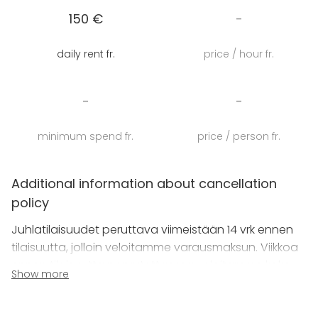
saunaosasto, sekä palju erikseen varattavissa.
150 €
-
Ruokailut, sekä halutessanne myös ohjelmapalvelut
ja tanssi-/ohjelmamusiikki järjestyy kauttamme.
daily rent fr.
price / hour fr.
Majoitustiloja samassa pihapiirissä kesällä maks. 38
hengelle, talvella maks. 23 hengelle.
-
-
minimum spend fr.
price / person fr.
Additional information about cancellation
policy
Juhlatilaisuudet peruttava viimeistään 14 vrk ennen
tilaisuutta, jolloin veloitamme varausmaksun. Viikkoa
ennen tilaisuutta peruutettaessa veloitamme koko
Show more
tilavuokran. Tätä myöhemmin tehdyissä
peruutuksissa veloitamme koko tilauksen hinnasta 50