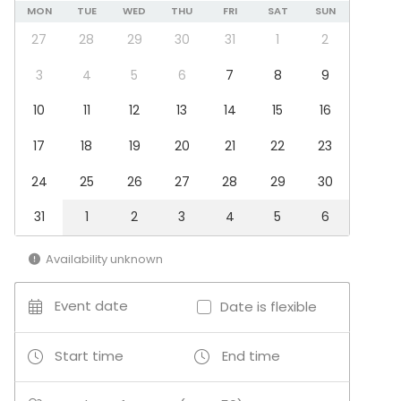
MON
TUE
WED
THU
FRI
SAT
SUN
Spa / Wellness / Sauna
Dinner / Lunch
27
28
29
30
31
1
2
Meeting
Conference / Seminar
3
4
5
6
7
8
9
Fair / Exhibition
10
11
12
13
14
15
16
Performance / Show
Recreation
17
18
19
20
21
22
23
Cabin trip / Retreat
Experience / Activity
24
25
26
27
28
29
30
Christmas Party
31
1
2
3
4
5
6
Venue type
Banquet hall
Availability unknown
Multi-purpose event space
Event date
Date is flexible
Start time
End time