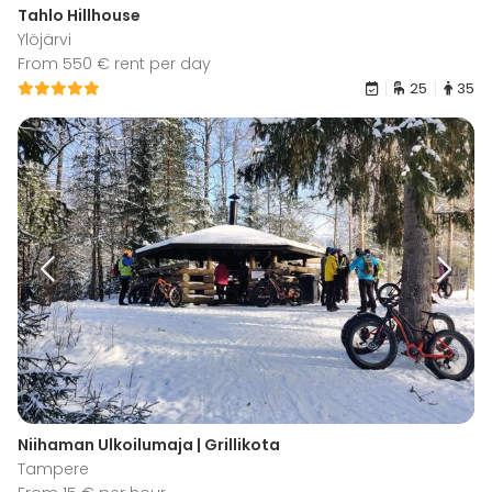
Tahlo Hillhouse
Ylöjärvi
From 550 € rent per day
25
35
Niihaman Ulkoilumaja | Grillikota
Tampere