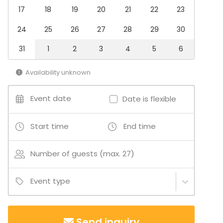
Experience / Activity
17
18
19
20
21
22
23
Christmas Party
24
25
26
27
28
29
30
Venue type
31
1
2
3
4
5
6
Sauna
Villa / Mansion
Cabin / Cottage
Availability unknown
Private residence
Beach venue
Event date
Date is flexible
Start time
End time
Number of guests (max. 27)
Event type
Send inquiry