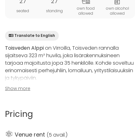
27
27
own food
own alcohol
seated
standing
allowed
allowed
Translate to English
Toisveden Alppi
on Virroilla, Toisveden rannalla
sijaitseva 323 m² huvila, joka lisärakennuksineen
tarjoaa majoitusta jopa 35 henkilölle. Kohde soveltuu
erinomaisesti perhejuhliin, lomailuun, yritystilaisuuksiin
ja tykypäiviin.
Show more
Huvilassa on useita makuuhuoneita, aittahuoneita ja
laaja oleskelu- sekä kokoustila 75” näytöllä ja 16
hengen pöydällä. Viihdevarustukseen kuuluu mm.
Pricing
karaokelaitteisto, biljardipöytä, dartstaulu ja kaksi
Smart TV:tä.
Venue rent
(
5 avail.
)
Rantasauna, sähkösauna, kylpytynnyri ja Rexenerin