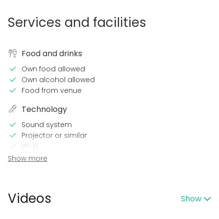
Services and facilities
Food and drinks
Own food allowed
Own alcohol allowed
Food from venue
Technology
Sound system
Projector or similar
Wi-Fi
TV / Screen
Show more
In the venue
Terrace
Videos
Show
Sauna
Accommodation