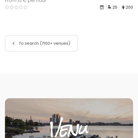
From 15 € per hour
25
200
To search (7100+ venues)