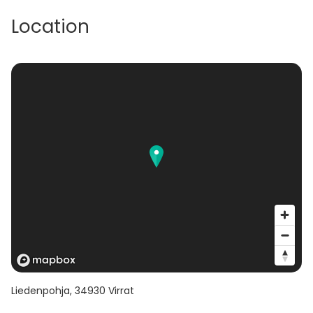
Location
Liedenpohja
,
34930
Virrat