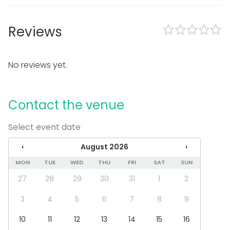
Loud music OK
Garden
Reviews
Equipment
Hot tub / Jacuzzi
Kitchen for customer
No reviews yet.
Towels
Dinnerware
Contact the venue
Event types
Party
Select event date
Wedding
Spa / Wellness / Sauna
‹
August 2026
›
Dinner / Lunch
MON
TUE
WED
THU
FRI
SAT
SUN
Meeting
Conference / Seminar
27
28
29
30
31
1
2
Fair / Exhibition
3
4
5
6
7
8
9
Performance / Show
Recreation
10
11
12
13
14
15
16
Cabin trip / Retreat