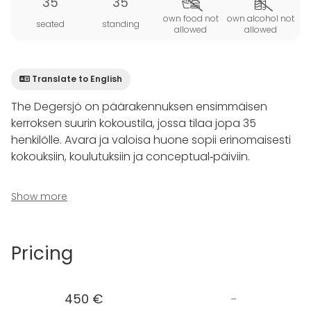
35
35
own food not
own alcohol not
seated
standing
allowed
allowed
Translate to English
The Degersjö on päärakennuksen ensimmäisen
kerroksen suurin kokoustila, jossa tilaa jopa 35
henkilölle. Avara ja valoisa huone sopii erinomaisesti
kokouksiin, koulutuksiin ja conceptual‑päiviin.
Tilan perälle sijoitetut mukavat sohvat tarjoavat
Show more
tauotukseen tai rennompaan keskusteluun sopivan
ympäristön. Suorakaidepöydän ääressä mahtuu
kokoustamaan 26 hengen voimin. Suuret lasiovet
Pricing
yhdistävät kokousalueen hotellin loungeen, mikä
mahdollistaa tilojen joustavan yhdistämisen ja
monipuolisemman tapahtumakokemuksen.
450 €
-