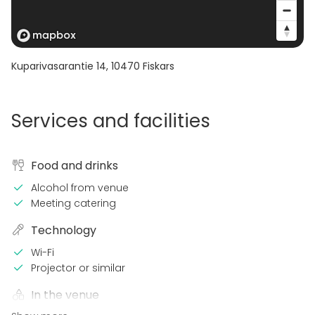
Kuparivasarantie 14
,
10470
Fiskars
Services and facilities
Food and drinks
Alcohol from venue
Meeting catering
Technology
Wi-Fi
Projector or similar
In the venue