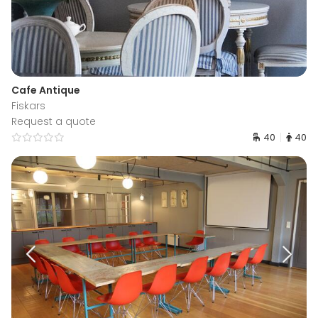
Cafe Antique
Fiskars
Request a quote
40
40