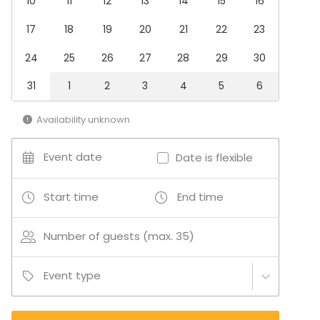
10
11
12
13
14
15
16
Meeting room
17
18
19
20
21
22
23
Hotel
Bar
24
25
26
27
28
29
30
31
1
2
3
4
5
6
Additional information about activities
Oheisohjelmaa / aktiviteetteja tilauksesta.
Availability unknown
Event date
Date is flexible
Start time
End time
Number of guests (max. 35)
Event type