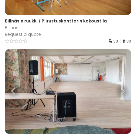
Billnäsin ruukki / Piirustuskonttorin kokoustila
Billnäs
Request a quote
30
30