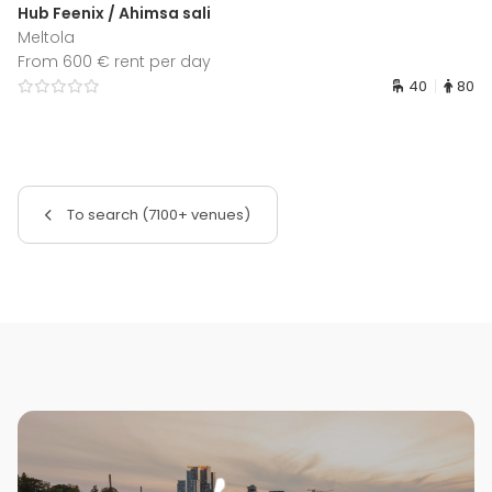
Hub Feenix / Ahimsa sali
Meltola
From 600 € rent per day
40
80
To search (7100+ venues)