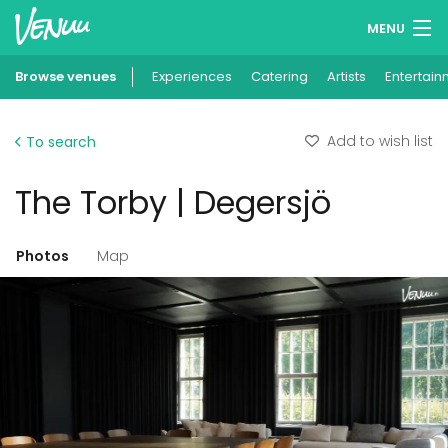
MENU
Browse venues
Experiences
Wish lists
Catering
Artists
Entertain
Log in
Add to wish list
To search
English
The Torby | Degersjö
Add your venue
Photos
Map