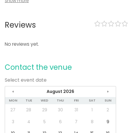
Show more
Accommodation
Equipment
Whiteboard / Flip chart
Reviews
Note-taking material
Event types
No reviews yet.
Party
Wedding
Spa / Wellness / Sauna
Contact the venue
Dinner / Lunch
Meeting
Select event date
Conference / Seminar
Fair / Exhibition
‹
August 2026
›
Performance / Show
MON
TUE
WED
THU
FRI
SAT
SUN
Recreation
Cabin trip / Retreat
27
28
29
30
31
1
2
Experience / Activity
Christmas Party
3
4
5
6
7
8
9
Venue type