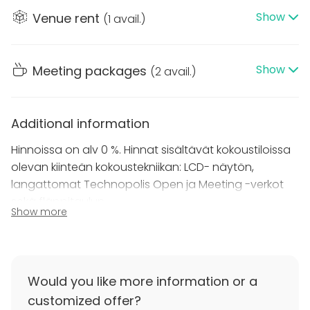
langaton internet-yhteys, muistiinpanovälineet sekä
Show
Venue rent
(
1 avail.
)
LCD-näyttö/dataprojektori.
Technopoliksella vastuullisuus on huomioitu
Show
Meeting packages
(
2 avail.
)
kaikessa kierrätyksestä ja catering-palveluista
älykkääseen lämmitykseen ja valaistukseen. Kysy
lisää!
Additional information
Hinnoissa on alv 0 %. Hinnat sisältävät kokoustiloissa
olevan kiinteän kokoustekniikan: LCD- näytön,
langattomat Technopolis Open ja Meeting -verkot
sekä fläppitaulun.
Show more
Additional information about cancellation
policy
Varaus on peruttavissa ilman kuluja 48 tuntia ennen
Would you like more information or a
tilaisuutta. Mikäli varaus perutaan 24 tuntia ennen
customized offer?