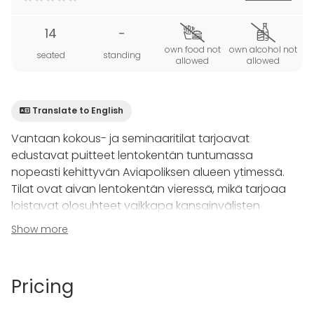
14
-
own food not
own alcohol not
seated
standing
allowed
allowed
Translate to English
Vantaan kokous- ja seminaaritilat tarjoavat
edustavat puitteet lentokentän tuntumassa
nopeasti kehittyvän Aviapoliksen alueen ytimessä.
Tilat ovat aivan lentokentän vieressä, mikä tarjoaa
loistavat olosuhteet vaikkapa kansainvälisten
kokousten järjestämiseen.
Show more
Holmenkollen on 14 henkilölle tarkoitettu moderni
kokoustila.
Pricing
Tilasta löytyy perusvarustuksena fläppitaulu,