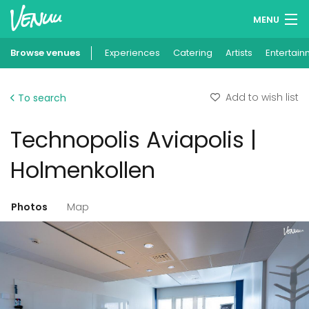
MENU
Browse venues
Experiences
Wish lists
Catering
Artists
Entertain
Log in
Add to wish list
To search
English
Technopolis Aviapolis |
Add your venue
Holmenkollen
Photos
Map