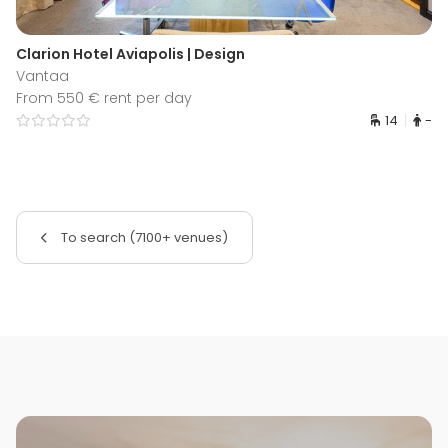
Clarion Hotel Aviapolis | Design
Vantaa
From 550 € rent per day
14
-
To search (7100+ venues)