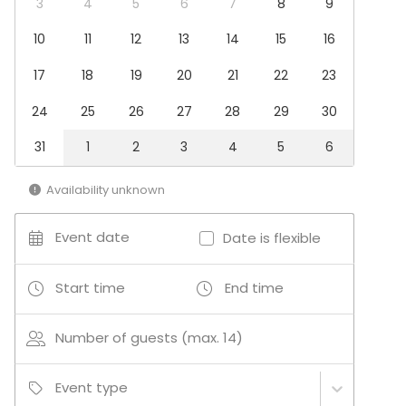
3
4
5
6
7
8
9
Venue type
10
11
12
13
14
15
16
Meeting room
17
18
19
20
21
22
23
Private dining room
24
25
26
27
28
29
30
Additional information about services and facilities
31
1
2
3
4
5
6
Tilattavissa erillismaksusta myös tarjoilupalveluita,
tulostuspalveluita, konferenssipuhelinpalvelu ja
Availability unknown
kannettava tietokone.
Event date
Date is flexible
Technopoliksella vastuullisuus on huomioitu kaikessa
kierrätyksestä ja catering-palveluista älykkääseen
Start time
End time
lämmitykseen ja valaistukseen.
Number of guests (max. 14)
Event type