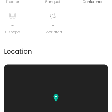
Theater
Banquet
Conference
-
-
U shape
Floor area
Location