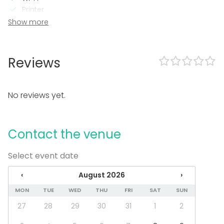
Printer
TV / Screen
Show more
Equipment
Note-taking material
Reviews
Whiteboard / Flip chart
Event types
No reviews yet.
Party
Wedding
Spa / Wellness / Sauna
Contact the venue
Dinner / Lunch
Meeting
Select event date
Conference / Seminar
Fair / Exhibition
‹
August 2026
›
Performance / Show
Recreation
MON
TUE
WED
THU
FRI
SAT
SUN
Cabin trip / Retreat
27
28
29
30
31
1
2
Experience / Activity
Christmas Party