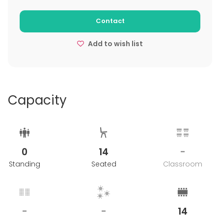
tilaisuutta veloitetaan 50 % ja sen jälkeen 100 %
varauksen kokonaisarvosta.
Contact
Add to wish list
Capacity
0
14
-
Standing
Seated
Classroom
-
-
14