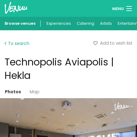
MENU
Browse venues
Experiences
Wish lists
Catering
Artists
Entertain
Log in
Add to wish list
To search
English
Technopolis Aviapolis |
Add your venue
Hekla
Photos
Map