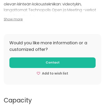
kaikessa kierrätyksestä ja catering-palveluista
olevan kiinteän kokoustekniikan: videotykin,
älykkääseen lämmitykseen ja valaistukseen. Kysy
langattomat Technopolis Open ja Meeting -verkot
lisää!
sekä fläppitaulun.
Show more
Additional information about cancellation
policy
Varaus on peruttavissa ilman kuluja 14 työpäivää
Would you like more information or a
ennen tilaisuutta. Mikäli varaus perutaan 48 h
customized offer?
ennen tilaisuutta veloitetaan 50 % ja sen jälkeen 100
% varauksen kokonaisarvosta.
Contact
Add to wish list
Capacity