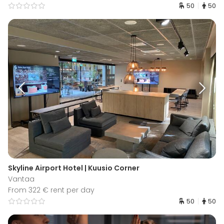
50
50
Skyline Airport Hotel | Kuusio Corner
Vantaa
From 322 € rent per day
50
50