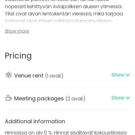
nopeasti kehittyvän Aviapoliksen alueen ytimessä.
Tilat ovat aivan lentokentän vieressä, mikä tarjoaa
loistavat olosuhteet vaikkapa kansainvälisten
kokousten järjestämiseen.
Show more
Tutustu tilaan 360-näkymässä:
Pricing
https://technopolis.visualizer360.com/aviapolis#565
12,56671,5.28,2.56
Show
Venue rent
(
1 avail.
)
Heklassa on mahdollisuus järjestää lähes 50 henkilön
kokous- tai seminaaritapahtuma.
Show
Meeting packages
(
2 avail.
)
Tilasta löytyy perusvarustuksena fläppitaulu,
langaton internet-yhteys, muistiinpanovälineet sekä
LCD-näyttö/dataprojektori.
Additional information
Technopoliksella vastuullisuus on huomioitu
Hinnoissa on alv 0 %. Hinnat sisältävät kokoustiloissa