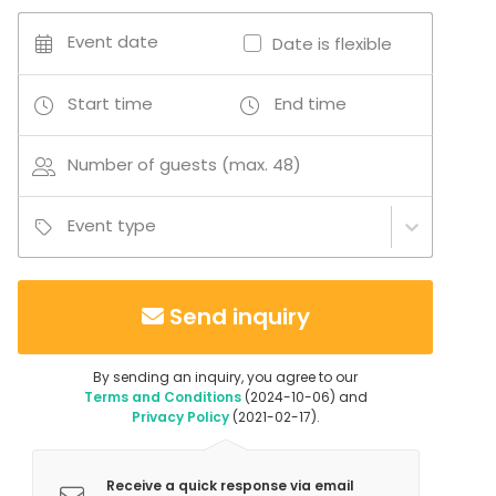
Tilattavissa erillismaksusta myös tarjoilupalveluita,
tulostuspalveluita, konferenssipuhelinpalvelu ja
Event date
Date is flexible
kannettava tietokone.
Start time
End time
Technopoliksella vastuullisuus on huomioitu kaikessa
kierrätyksestä ja catering-palveluista älykkääseen
Number of guests (max. 48)
lämmitykseen ja valaistukseen.
Event type
Send inquiry
By sending an inquiry, you agree to our
Terms and Conditions
(2024-10-06) and
Privacy Policy
(2021-02-17).
Receive a quick response via email