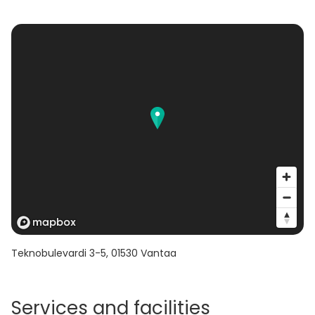
Teknobulevardi 3-5
,
01530
Vantaa
Services and facilities