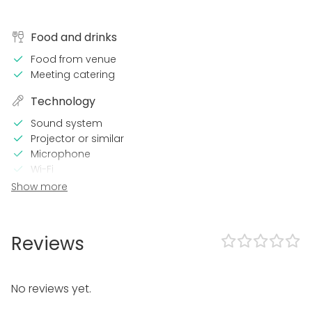
Food and drinks
Food from venue
Meeting catering
Technology
Sound system
Projector or similar
Microphone
Wi-Fi
Printer
Show more
TV / Screen
Equipment
Reviews
Note-taking material
Whiteboard / Flip chart
No reviews yet.
Event types