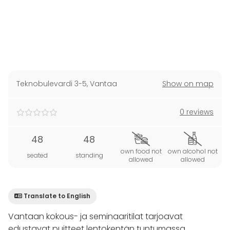
Teknobulevardi 3-5
,
Vantaa
Show on map
0 reviews
48
48
own food not
own alcohol not
seated
standing
allowed
allowed
Translate to English
Vantaan kokous- ja seminaaritilat tarjoavat
edustavat puitteet lentokentän tuntumassa