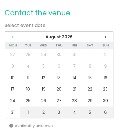
Party
Wedding
Contact the venue
Spa / Wellness / Sauna
Dinner / Lunch
Select event date
Meeting
Conference / Seminar
‹
August 2026
›
Fair / Exhibition
Performance / Show
MON
TUE
WED
THU
FRI
SAT
SUN
Recreation
27
28
29
30
31
1
2
Cabin trip / Retreat
Experience / Activity
3
4
5
6
7
8
9
Christmas Party
10
11
12
13
14
15
16
Venue type
17
18
19
20
21
22
23
Multi-purpose event space
Meeting room
24
25
26
27
28
29
30
Classroom
31
1
2
3
4
5
6
Additional information about services and facilities
Availability unknown