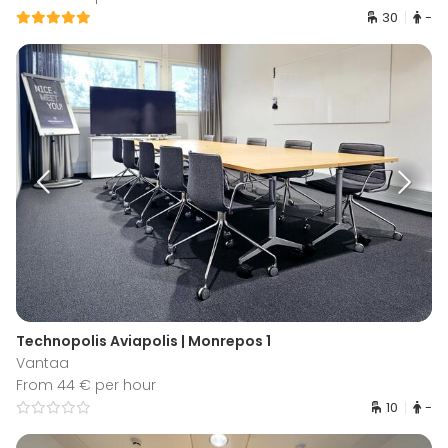
30
-
Technopolis Aviapolis | Monrepos 1
Vantaa
From 44 € per hour
10
-