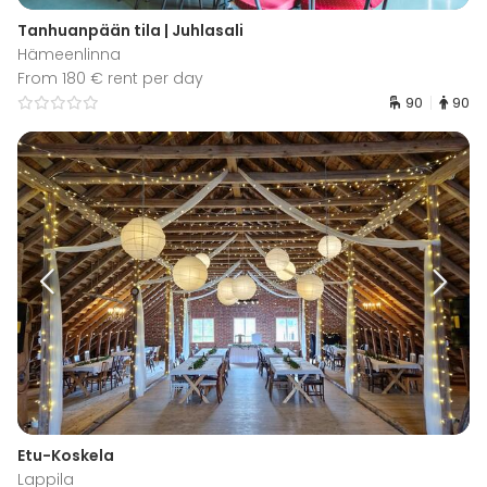
Tanhuanpään tila | Juhlasali
Hämeenlinna
From 180 € rent per day
90
90
Etu-Koskela
Lappila