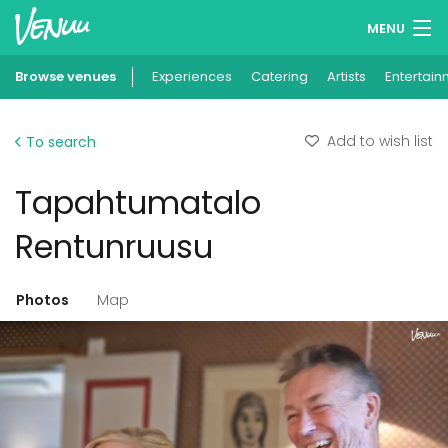
MENU
Browse venues
Experiences
Wish lists
Catering
Artists
Entertain
Log in
Add to wish list
To search
English
Tapahtumatalo
Add your venue
Rentunruusu
Photos
Map