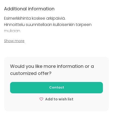
Additional information
Esimerkkihinta koskee arkipäiviä.
Hinnoittelu suunnitellaan kulloisenkin tarpeen
mukaan.
Show more
Additional information about cancellation
policy
Varausmaksusta palautetaan 50%, mikäli varaus
perutaan 60 vrk etukäteen.
Would you like more information or a
customized offer?
Contact
Add to wish list