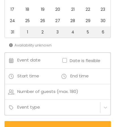
Dinner / Lunch
17
18
19
20
21
22
23
Meeting
Conference / Seminar
24
25
26
27
28
29
30
Fair / Exhibition
Performance / Show
31
1
2
3
4
5
6
Recreation
Cabin trip / Retreat
Availability unknown
Experience / Activity
Christmas Party
Event date
Date is flexible
Venue type
Banquet hall
Start time
End time
Multi-purpose event space
Meeting room
Number of guests (max. 180)
Villa / Mansion
Concert hall
Theater
Event type
Classroom
Terrace / Courtyard