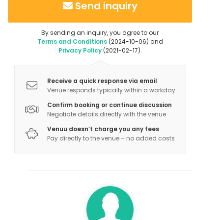
Send inquiry
Additional information about services and facilities
Juhlasalissa on ammattitason äänentoisto
By sending an inquiry, you agree to our
Terms and Conditions
(2024-10-06) and
bluetooth-yhteydellä, sekä mikrofoni.
Privacy Policy
(2021-02-17).
Keittiössä 2 korkeaa jääkaappia, sekä 2 uunia ja
tehokas kahvinkeitin.
Receive a quick response via email
Venue responds typically within a workday
Confirm booking or continue discussion
Negotiate details directly with the venue
Venuu doesn’t charge you any fees
Pay directly to the venue – no added costs