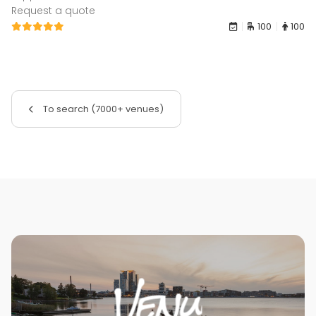
Request a quote
100
100
To search (7000+ venues)