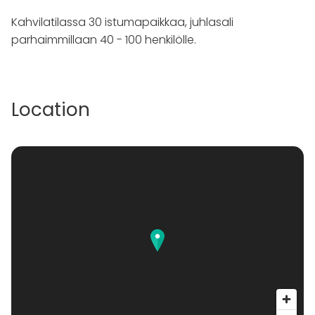
Kahvilatilassa 30 istumapaikkaa, juhlasali
parhaimmillaan 40 - 100 henkilölle.
Location