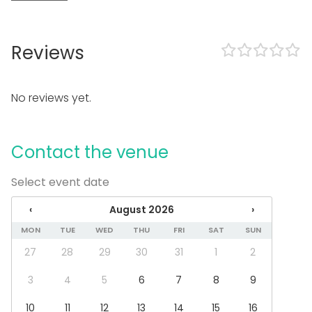
CD / DVD player
Professional lighting system
Professional sound system
Reviews
In the venue
Loud music OK
No reviews yet.
Dance floor
Garden
Equipment
Contact the venue
Kitchen for customer
Select event date
Stage
Whiteboard / Flip chart
‹
August 2026
›
Piano
Dinnerware
MON
TUE
WED
THU
FRI
SAT
SUN
27
28
29
30
31
1
2
Event types
Party
3
4
5
6
7
8
9
Wedding
10
11
12
13
14
15
16
Spa / Wellness / Sauna