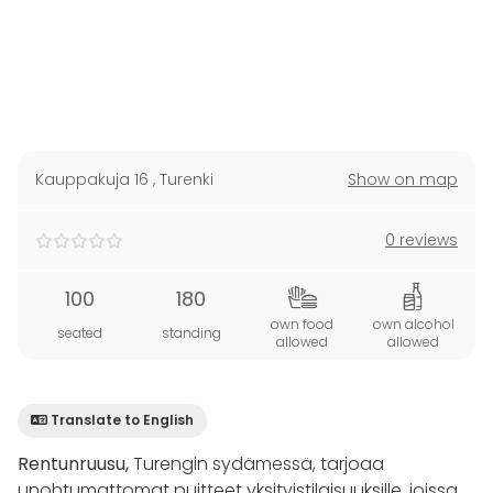
Kauppakuja 16
,
Turenki
Show on map
0 reviews
100
180
own food
own alcohol
seated
standing
allowed
allowed
Translate to English
Rentunruusu,
Turengin sydämessä, tarjoaa
unohtumattomat puitteet yksityistilaisuuksille, joissa