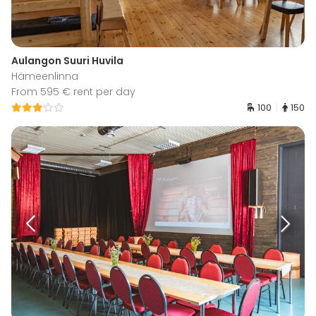
Aulangon Suuri Huvila
Hämeenlinna
From 595 € rent per day
100
150