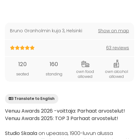
Bruno Granholmin kuja 3
,
Helsinki
Show on map
63 reviews
120
160
own food
own alcohol
seated
standing
allowed
allowed
Translate to English
Venuu Awards 2026 -voittaja: Parhaat arvostelut!
Venuu Awards 2025: TOP 3 Parhaat arvostelut!
Studio Skaala
on upeassa, 1900-luvun alussa