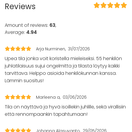
Reviews
Loud music OK
Garden
Amount of reviews:
63
,
Equipment
Average:
4.94
Kitchen for customer
Event types
Arja Nurminen
31/07/2026
Party
Upea tila jonka voit koristella mieleiseksi. 55 henkilön
Wedding
juhlatilaisuus sujui ongelmitta ja tilasta löytyy kaikki
Spa / Wellness / Sauna
tarvittava. Helppo asioida henkilökunnan kanssa.
Dinner / Lunch
Lämmin suositus!
Meeting
Conference / Seminar
Fair / Exhibition
Marleena a
03/06/2026
Performance / Show
Tila on näyttävä ja hyvä isoillekin juhlille, sekä virallisiin
Recreation
että rennompaankin tapahtumaan!
Cabin trip / Retreat
Experience / Activity
Christmas Party
Johanna Alasuvanto
29/05/2026