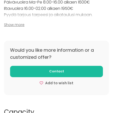
Päivävuokra Ma-Pe 8.00-16.00 alkaen 1600€
Iltavuokra 16.00-02.00 alkaen 1950€
Yhteistyökumppanien kautta halutessanne mm.
Pyydä tarjous tarpeesi ja aikataulusi mukaan.
catering, somisteet, valo- ja äänikalusto,
esiintymislavat ja -tekniikka, lisäkalusteet sekä
Show more
Additional information about cancellation
tapahtumasi tarkempi suunnittelu. Vieressämme
policy
sijaitsee myös tyylikäs boutique hotelli, jonka kanssa
teemme yhteistyötä.
Alustava varaus sitoumuksetta
Varausmaksu 30% vuokrasta
Would you like more information or a
customized offer?
Contact
Add to wish list
Capacity