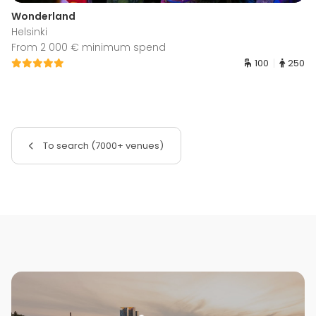
Wonderland
Helsinki
From 2 000 € minimum spend
100
250
To search (7000+ venues)