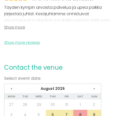
Venue type
Täyden kympin arvoista palvelua ja upea paikka
järjestää juhlat. Kesäjuhlamme onnistuivat
Banquet hall
erinomaisesti ja Skaalan porukalta saadut vinkit esim.
Multi-purpose event space
Industrial venue
yhteistyökumppaneista auttoivat varmistamaan
Show more
Studio
laadukkaan lopputuloksen. Kiitos!
Hall
Show more reviews
Additional information about services and facilities
- Tila itsessään on esteetön (poislukien WC:t)
Contact the venue
- Runsaasti kylmäsäilytystilaa
- Ilmaiset parkkipaikat (n. kahdeksalle henkilöautolle)
Select event date
- Yhteistyökumppanien kautta järjestelyt ja tekniikka
kaikkiin tilaisuuksiin
‹
August 2026
›
MON
TUE
WED
THU
FRI
SAT
SUN
27
28
29
30
31
1
2
3
4
5
6
7
8
9