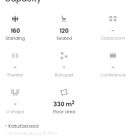
160
120
-
Standing
Seated
Classroom
-
-
-
Theater
Banquet
Conference
2
-
330 m
U shape
Floor area
- Katutasossa
- Huonekorkeus 5-10 m