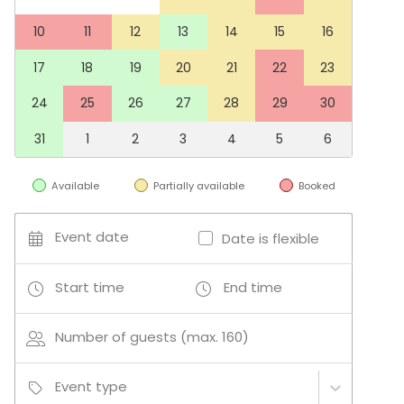
10
11
12
13
14
15
16
17
18
19
20
21
22
23
24
25
26
27
28
29
30
31
1
2
3
4
5
6
Available
Partially available
Booked
Event date
Date is flexible
Start time
End time
Number of guests (max. 160)
Event type