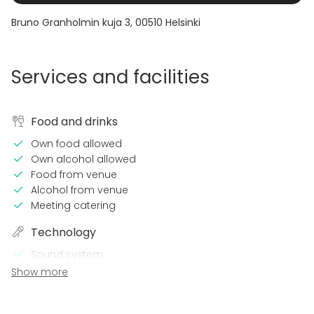
Bruno Granholmin kuja 3
,
00510
Helsinki
Services and facilities
Food and drinks
Own food allowed
Own alcohol allowed
Food from venue
Alcohol from venue
Meeting catering
Technology
Sound system
Microphone
Show more
Wi-Fi
In the venue