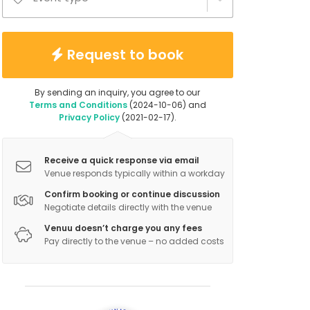
Request to book
By sending an inquiry, you agree to our
Terms and Conditions
(2024-10-06) and
Privacy Policy
(2021-02-17).
Receive a quick response via email
Venue responds typically within a workday
Confirm booking or continue discussion
Negotiate details directly with the venue
Venuu doesn’t charge you any fees
Pay directly to the venue – no added costs