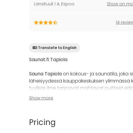
Länsituuli 1 A
,
Espoo
Show on m
14 revie
Translate to English
Saunat.fi Tapiola
Sauna Tapiola
on kokous- ja saunatila, joka
läheisyydessä kauppakeskuksen ylimmässä ker
tyylikäs ilme tarjoavat mahtavat puitteet erilai
Show more
Tapiolan tilat koostuvat viihtyisästä loungest
terassista, josta on upeat näköalat Tapiolan y
Pricing
Tiloissa on suuret ja avarat ikkunat, jotka tuo
maisemia. Toimivat tilaratkaisut mahdollista