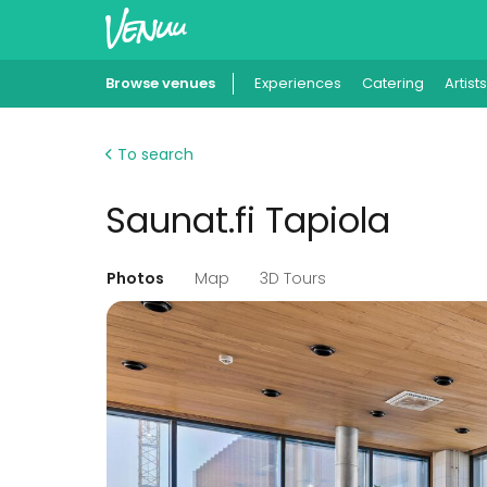
Browse venues
Experiences
Catering
Artists
To search
Saunat.fi Tapiola
Photos
Map
3D Tours