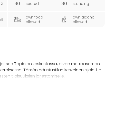
30
30
ap
seated
standing
own food
own alcohol
ws
allowed
allowed
 sijaitsee Tapiolan keskustassa, aivan metroaseman
roksessa. Tämän edustustilan keskeinen sijainti ja
sten tilaisuuksien järjestämiselle.
a, keittiöstä, tilavasta saunasta sekä suuresta
li.
vat valoa tilaan ja joista kelpaa tähystellä Tapiolan
vat rennon yhdessäolon loungen puolella, eikä