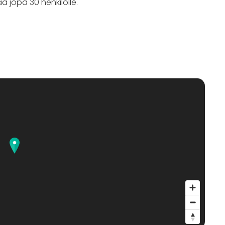
a jopa 30 henkilölle.
ät myös Venuusta:
at-fi
evaan huvilaamme: