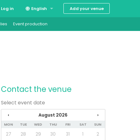
Add your venue
Log in
English
lies
Event production
Suomi
Svenska
Contact the venue
Select event date
‹
August 2026
›
MON
TUE
WED
THU
FRI
SAT
SUN
27
28
29
30
31
1
2