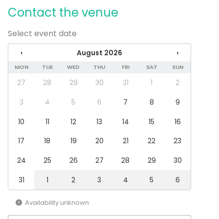
Party
Contact the venue
Wedding
Spa / Wellness / Sauna
Select event date
Dinner / Lunch
Meeting
‹
August 2026
›
Conference / Seminar
Fair / Exhibition
MON
TUE
WED
THU
FRI
SAT
SUN
Performance / Show
27
28
29
30
31
1
2
Recreation
Cabin trip / Retreat
3
4
5
6
7
8
9
Experience / Activity
Christmas Party
10
11
12
13
14
15
16
Venue type
17
18
19
20
21
22
23
Sauna
24
25
26
27
28
29
30
Villa / Mansion
Terrace / Courtyard
31
1
2
3
4
5
6
Cabin / Cottage
Availability unknown
Additional information about services and facilities