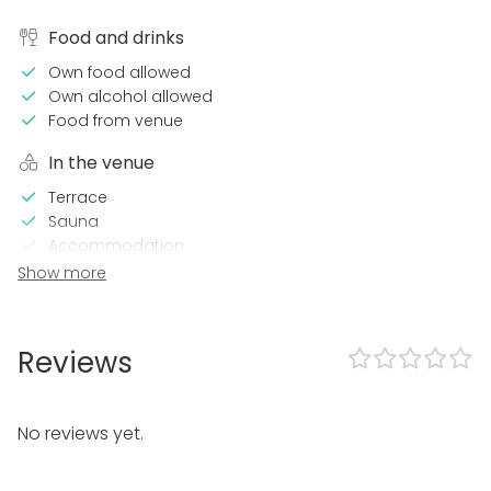
Food and drinks
Own food allowed
Own alcohol allowed
Food from venue
In the venue
Terrace
Sauna
Accommodation
Loud music OK
Show more
Garden
Equipment
Reviews
Hot tub / Jacuzzi
Kitchen for customer
Dinnerware
No reviews yet.
Event types