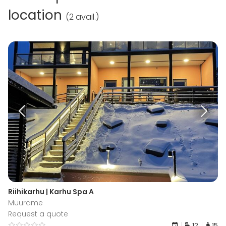
location
(
2 avail.
)
Riihikarhu | Karhu Spa A
Muurame
Request a quote
12
15