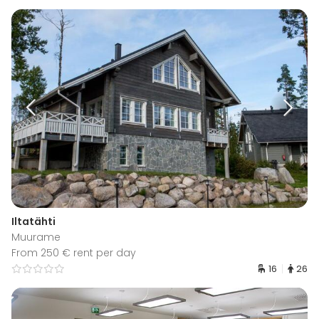
Iltatähti
Muurame
From 250 € rent per day
16
26