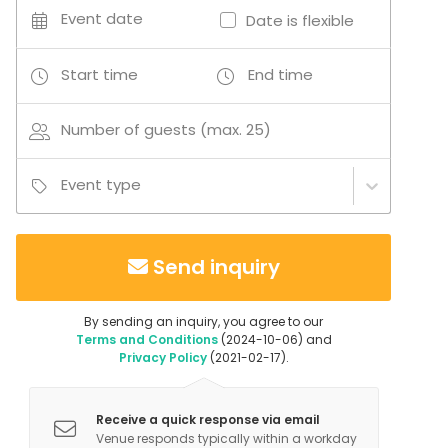
Event date
Date is flexible
Lisäpalvelut:
Start time
End time
Ulkorakennus
Lakanat + Pyyhkeet
Number of guests (max. 25)
Event type
Send inquiry
By sending an inquiry, you agree to our
Terms and Conditions
(2024-10-06) and
Privacy Policy
(2021-02-17).
Receive a quick response via email
Venue responds typically within a workday