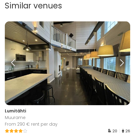
Similar venues
Lumitähti
Muurame
From 290 € rent per day
20
26