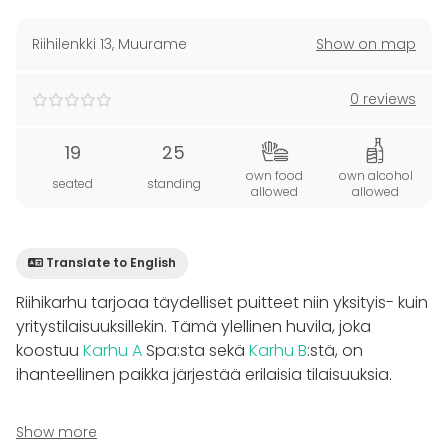
Riihilenkki 13
,
Muurame
Show on map
0 reviews
19
25
own food
own alcohol
seated
standing
allowed
allowed
Translate to English
Riihikarhu tarjoaa täydelliset puitteet niin yksityis- kuin
yritystilaisuuksillekin. Tämä ylellinen huvila, joka
koostuu
Karhu A
Spa:sta sekä
Karhu B
:stä, on
ihanteellinen paikka järjestää erilaisia tilaisuuksia.
Riihikarhu yhdistää tilat saumattomasti, luoden
Show more
yhden suuren ja avaran kokonaisuuden. Huvilan