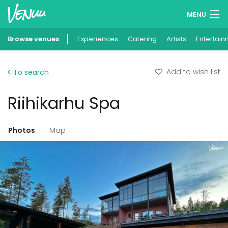
MENU
Browse venues
Experiences
Wish lists
Catering
Artists
Entertain
Log in
Add to wish list
To search
English
Riihikarhu Spa
Add your venue
Photos
Map