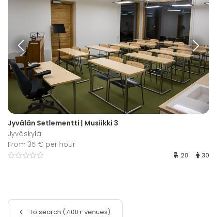
Jyvälän Setlementti | Musiikki 3
Jyväskylä
From 35 € per hour
20
30
To search (7100+ venues)