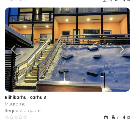
Riihikarhu | Karhu B
Muurame
Request a quote
7
10