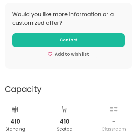
Muissa juhlatiloissa juhlapäivien aattoina ja
pyhäpäivinä järjestettävät tilaisuudet sekä
Would you like more information or a
juhlatilojen tilavuokrat sopimuksen mukaan.
customized offer?
Juvenes Oy pidättää oikeuden muutoksiin
hinnastoissa ja tuotteissa.
Contact
Add to wish list
Capacity
410
410
-
Standing
Seated
Classroom