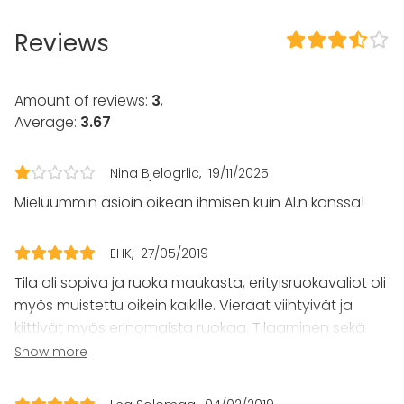
Spa / Wellness / Sauna
Reviews
Dinner / Lunch
Meeting
Conference / Seminar
Fair / Exhibition
Amount of reviews:
3
,
Performance / Show
Average:
3.67
Recreation
Cabin trip / Retreat
Nina Bjelogrlic
19/11/2025
Experience / Activity
Christmas Party
Mieluummin asioin oikean ihmisen kuin AI.n kanssa!
Venue type
EHK
27/05/2019
Banquet hall
Multi-purpose event space
Tila oli sopiva ja ruoka maukasta, erityisruokavaliot oli
Restaurant
myös muistettu oikein kaikille. Vieraat viihtyivät ja
Lounge
kiittivät myös erinomaista ruokaa. Tilaaminen sekä
yksityiskohdista sopiminen oli helppoa sähköpostitse.
Show more
Tämä on paikka, jossa mielellään käy toistekin,
kiitokset vielä kerran onnistuneista järjestelyistä!