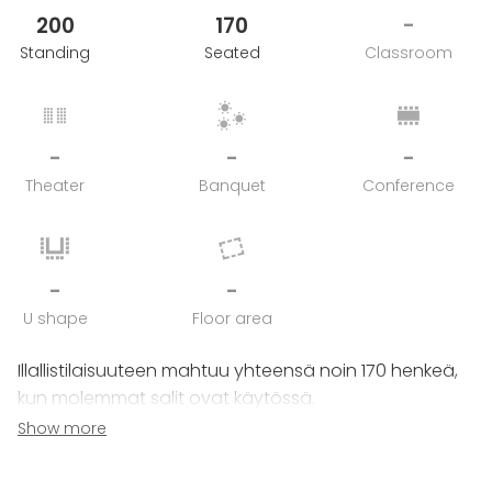
200
170
-
Standing
Seated
Classroom
-
-
-
Theater
Banquet
Conference
-
-
U shape
Floor area
Illallistilaisuuteen mahtuu yhteensä noin 170 henkeä,
kun molemmat salit ovat käytössä.
Show more
Väliverholla eristettävissä olevaan uuteen puoleen
mahtuu 60 illallistajaa.