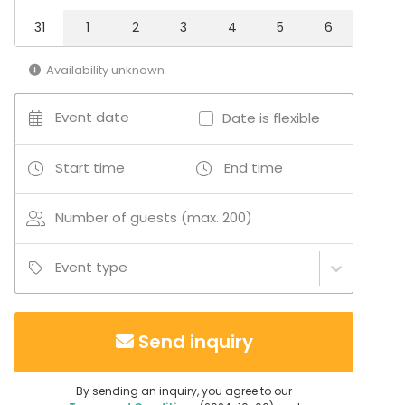
31
1
2
3
4
5
6
Availability unknown
Event date
Date is flexible
Start time
End time
Number of guests (max. 200)
Event type
Send inquiry
By sending an inquiry, you agree to our