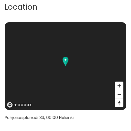
Location
Pohjoisesplanadi 33
,
00100
Helsinki