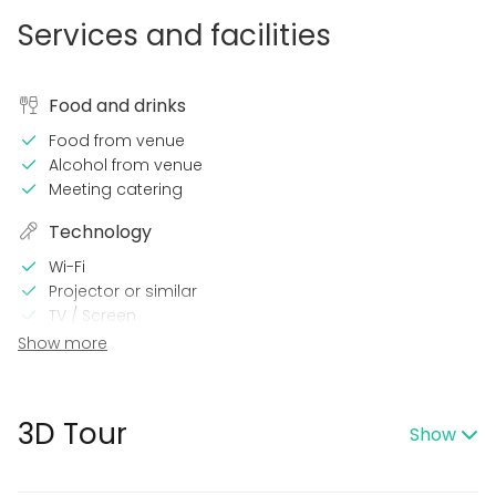
Services and facilities
Food and drinks
Food from venue
Alcohol from venue
Meeting catering
Technology
Wi-Fi
Projector or similar
TV / Screen
Show more
In the venue
Wheelchair accessible
3D Tour
Show
Event types
Party
Wedding