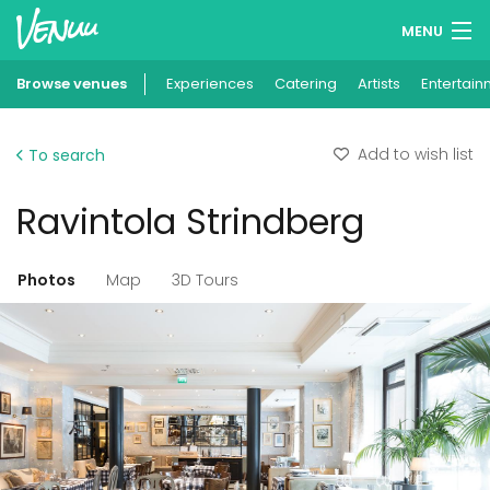
MENU
Browse venues
Experiences
Wish lists
Catering
Artists
Entertain
Log in
Add to wish list
To search
English
Ravintola Strindberg
Add your venue
Photos
Map
3D Tours