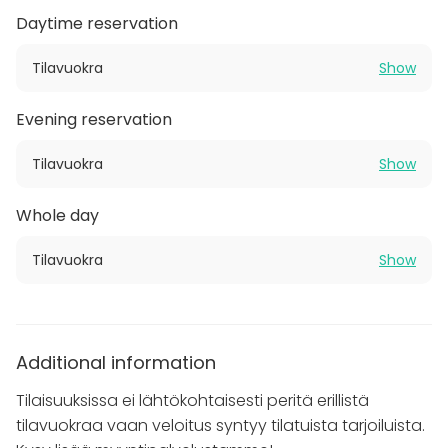
Daytime reservation
Ravintola Strindbergin tilat koostuvat kahteen saliin -
vanhaan ja uuteen puoleen - jakautuvasta
Tilavuokra
Show
ravintolasta sekä erillisestä kabinetista. Tapahtumiin
ja yksityistilaisuuksiin voi varata joko yhden tiloista tai
Evening reservation
kaikki yhdessä. Ravintolassa voi järjestää istuvia
illallistilaisuuksia yhteensä jopa 170 hengelle.
Tilavuokra
Show
Ravintolasalin yhteydessä on lisäksi erillinen
baarialue.
Whole day
Yksityistilaisuuksissa ei lähtökohtaisesti peritä erillistä
Tilavuokra
Show
tilavuokraa vaan veloitus syntyy tarjoiluista.
Ota yhteyttä ja järjestetään onnistunut tilaisuus!
Additional information
Tilaisuuksissa ei lähtökohtaisesti peritä erillistä
tilavuokraa vaan veloitus syntyy tilatuista tarjoiluista.