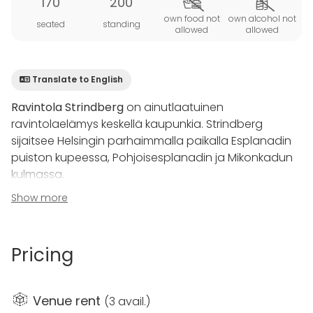
170
200
own food not
own alcohol not
seated
standing
allowed
allowed
Translate to English
Ravintola Strindberg
on ainutlaatuinen
ravintolaelämys keskellä kaupunkia. Strindberg
sijaitsee Helsingin parhaimmalla paikalla Esplanadin
puiston kupeessa, Pohjoisesplanadin ja Mikonkadun
kulmassa.
Show more
Toisessa kerroksessa sijaitsevan ravintolan kutsuva
miljöö on yhtäaikaa vilkkaan kaupunkimainen ja
miellyttävän tunnelmallinen. Strindbergin suurista
Pricing
ikkunoista voit seurata kaupungin elämää ja ihailla
kaunista Helsinkiä. Strindberg on erinomainen
vaihtoehto erilaisten juhla- ja illallistilaisuuksien
Venue rent
(
3 avail.
)
pitopaikaksi.