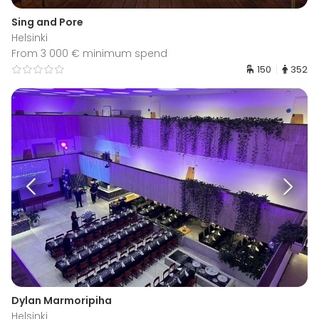
Sing and Pore
Helsinki
From 3 000 € minimum spend
150
352
Dylan Marmoripiha
Helsinki