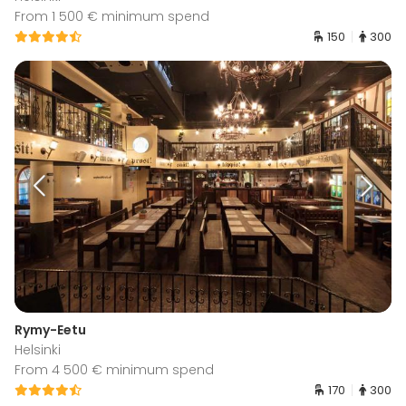
From 1 500 € minimum spend
150
300
Rymy-Eetu
Helsinki
From 4 500 € minimum spend
170
300