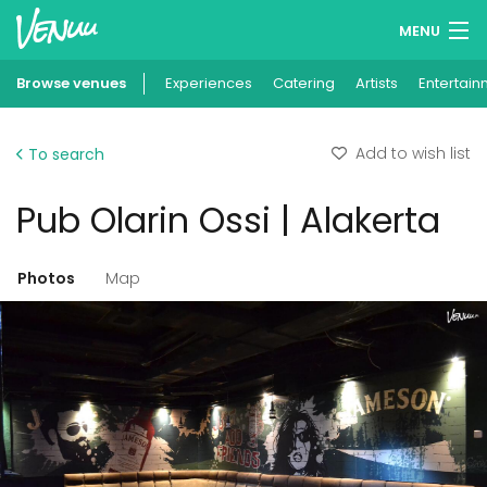
MENU
Browse venues
Experiences
Wish lists
Catering
Artists
Entertain
Log in
Add to wish list
To search
English
Pub Olarin Ossi | Alakerta
Add your venue
Photos
Map