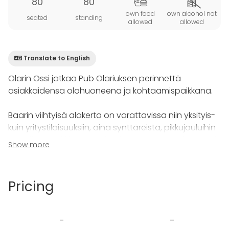
80
80
own food
own alcohol not
seated
standing
allowed
allowed
Translate to English
Olarin Ossi jatkaa Pub Olariuksen perinnettä
asiakkaidensa olohuoneena ja kohtaamispaikkana.
Baarin viihtyisä alakerta on varattavissa niin yksityis-
kuin yritystilaisuuksiin, aina synttäreistä, pikkujouluihin
sekä firman virkistyspäiviin. Tilan rento tunnelma sopii
Show more
moneen.
Tilaisuuden yhteydessä alakerta on kokonaan vain
Pricing
teidän käytössänne. Tapahtumaan voi varata myös
oman baarimikon alakerran tiskille tai hakea juomat
yläkerran baarin puolelta.
-
-