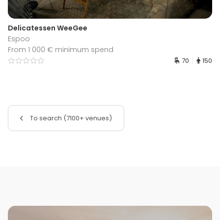
Delicatessen WeeGee
Espoo
From 1 000 € minimum spend
70
150
To search (7100+ venues)