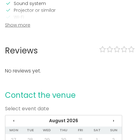
Sound system
Projector or similar
Wi-Fi
Professional sound system
Show more
TV / Screen
In the venue
Reviews
Loud music OK
Equipment
No reviews yet.
Stage
Event types
Contact the venue
Party
Wedding
Select event date
Spa / Wellness / Sauna
Dinner / Lunch
‹
August 2026
›
Meeting
MON
TUE
WED
THU
FRI
SAT
SUN
Conference / Seminar
Fair / Exhibition
27
28
29
30
31
1
2