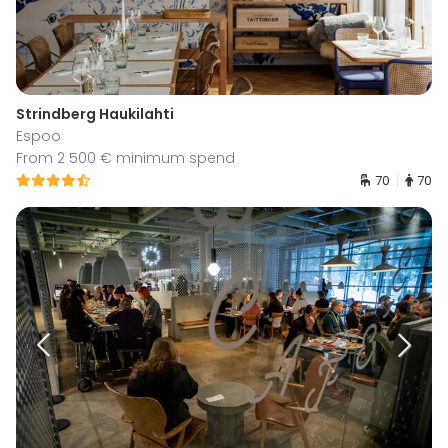
Strindberg Haukilahti
Espoo
From 2 500 € minimum spend
70
70