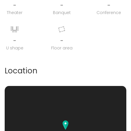
-
-
-
Theater
Banquet
Conference
-
-
U shape
Floor area
Location