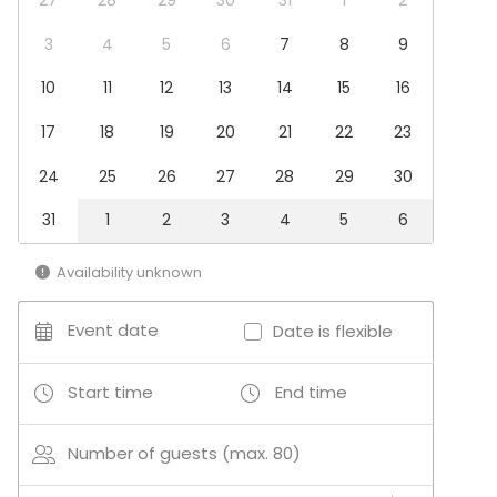
Performance / Show
Recreation
3
4
5
6
7
8
9
Cabin trip / Retreat
10
11
12
13
14
15
16
Experience / Activity
Christmas Party
17
18
19
20
21
22
23
Venue type
24
25
26
27
28
29
30
Nightclub
Basement
31
1
2
3
4
5
6
Bar
Availability unknown
Event date
Date is flexible
Start time
End time
Number of guests (max. 80)