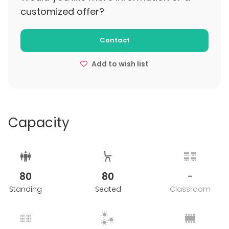
customized offer?
Contact
Add to wish list
Capacity
80
80
-
Standing
Seated
Classroom