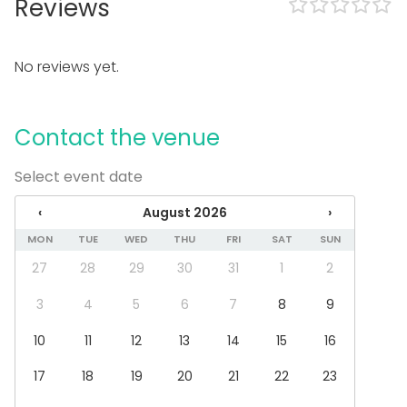
Fair / Exhibition
Reviews
Performance / Show
Recreation
Cabin trip / Retreat
No reviews yet.
Experience / Activity
Christmas Party
Contact the venue
Venue type
Tent
Select event date
Activities
‹
August 2026
›
Cooking / Cocktail lessons
MON
TUE
WED
THU
FRI
SAT
SUN
Outdoor activities
Swimming
27
28
29
30
31
1
2
3
4
5
6
7
8
9
Additional information about services and facilities
10
11
12
13
14
15
16
Tekniikka:
- Langaton verkko
17
18
19
20
21
22
23
- Fläppitaulu