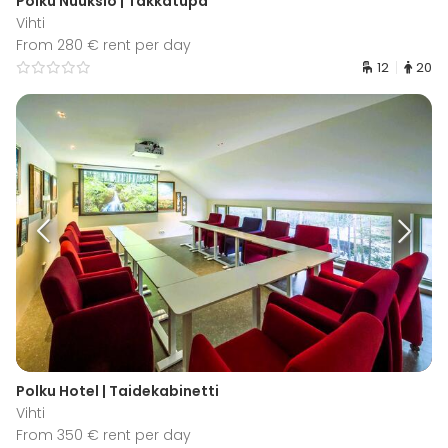
Polku Nuuksio | Takkatupa
Vihti
From 280 € rent per day
12
20
Polku Hotel | Taidekabinetti
Vihti
From 350 € rent per day