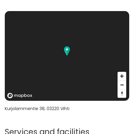
Kurjolammentie 38
,
03220
Vihti
Services and facilities