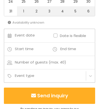
24
25
26
27
28
29
30
Muita palveluita:
31
1
2
3
4
5
6
- Tulipaikka
- Istumapaikat ruokailua ja illanviettoa varten
Availability unknown
Event date
Date is flexible
Start time
End time
Number of guests (max. 40)
Event type
Send inquiry
By sending an inquiry, you agree to our