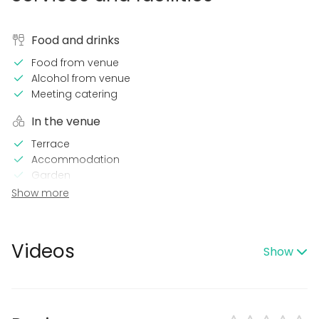
Food and drinks
Food from venue
Alcohol from venue
Meeting catering
In the venue
Terrace
Accommodation
Garden
Show more
Event types
Party
Wedding
Videos
Show
Spa / Wellness / Sauna
Dinner / Lunch
Meeting
Conference / Seminar