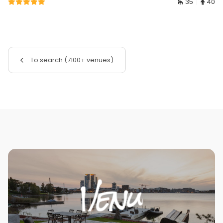
35
40
To search (7100+ venues)