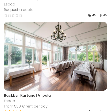
Espoo
Request a quote
45
45
Backbyn Kartano | Vilpola
Espoo
From 550 € rent per day