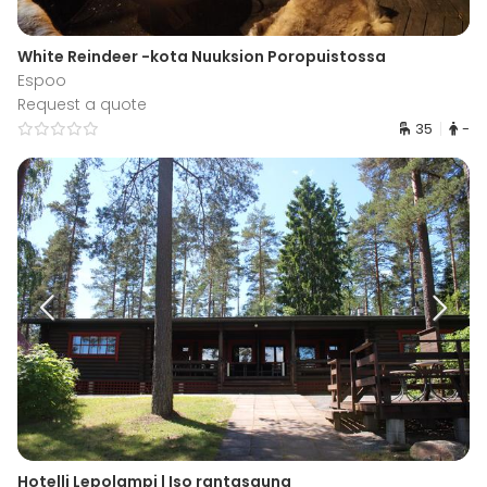
White Reindeer -kota Nuuksion Poropuistossa
Espoo
Request a quote
35
-
Hotelli Lepolampi | Iso rantasauna