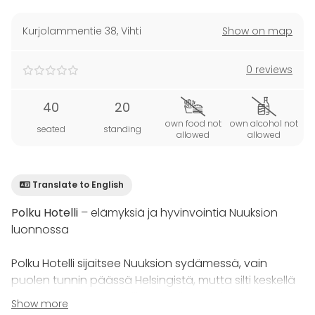
Kurjolammentie 38
,
Vihti
Show on map
0 reviews
40
20
own food not
own alcohol not
seated
standing
allowed
allowed
Translate to English
Polku Hotelli
– elämyksiä ja hyvinvointia Nuuksion
luonnossa
Polku Hotelli sijaitsee Nuuksion sydämessä, vain
puolen tunnin päässä Helsingistä, mutta silti keskellä
luonnon rauhaa. Hotellissa yhdistyvät laatu,
Show more
elämykset ja luonnon voima: avotulen loimu, saunan