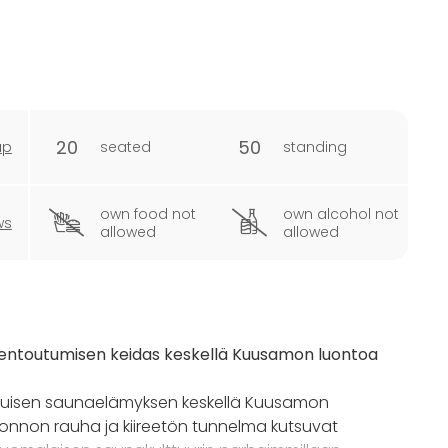
20
50
ap
seated
standing
own food not
own alcohol not
ws
allowed
allowed
rentoutumisen keidas keskellä Kuusamon luontoa
tuisen saunaelämyksen keskellä Kuusamon
uonnon rauha ja kiireetön tunnelma kutsuvat