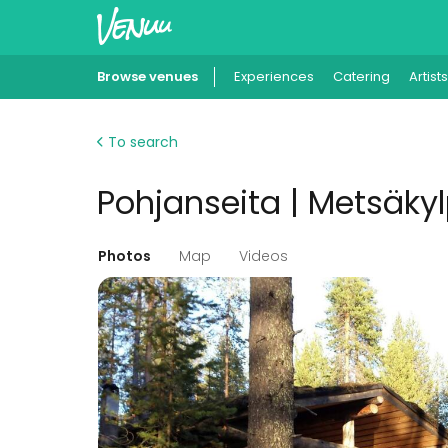
Browse venues
Experiences
Catering
Artists
To search
Pohjanseita | Metsäky
Photos
Map
Videos