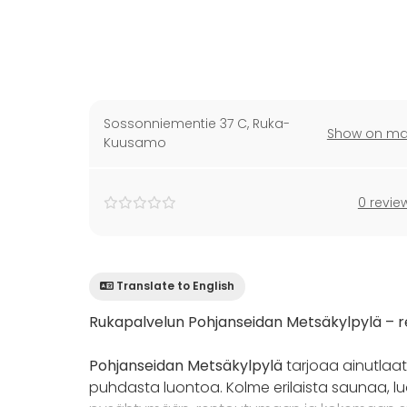
Sossonniementie 37 C
,
Ruka-
Show on m
Kuusamo
0 revie
Translate to English
Rukapalvelun Pohjanseidan Metsäkylpylä – 
Pohjanseidan Metsäkylpylä
tarjoaa ainutlaa
puhdasta luontoa. Kolme erilaista saunaa, l