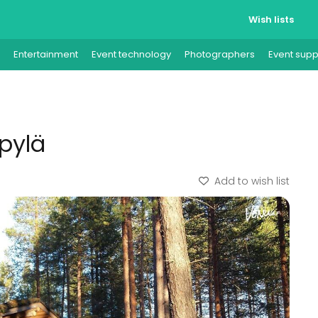
Wish lists
Entertainment
Event technology
Photographers
Event supp
lpylä
Add to wish list