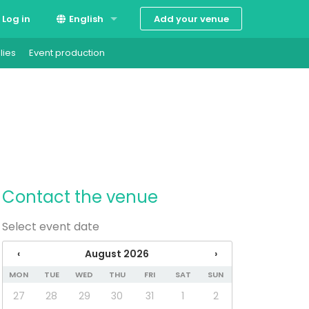
Add your venue
Log in
English
lies
Event production
Suomi
Svenska
Contact the venue
Select event date
‹
August 2026
›
MON
TUE
WED
THU
FRI
SAT
SUN
27
28
29
30
31
1
2