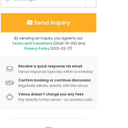
Send inquiry
By sending an inquiry, you agree to our
Terms and Conditions
(2024-10-06) and
Privacy Policy
(2021-02-17).
Receive a quick response via email
Venue responds typically within a workday
Confirm booking or continue discussion
Negotiate details directly with the venue
Venuu doesn’t charge you any fees
Pay directly to the venue – no added costs