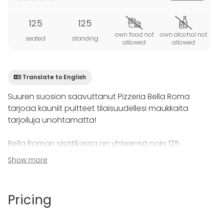
125
125
own food not
own alcohol not
seated
standing
allowed
allowed
Translate to English
Suuren suosion saavuttanut Pizzeria Bella Roma
tarjoaa kauniit puitteet tilaisuudellesi maukkaita
tarjoiluja unohtamatta!
Bella Roman sisätiloissa on yhteensä noin 125
asiakaspaikkaa. Pizzeria Bella Roma jakautuu kahteen
Show more
ravintolasaliin sekä erilliseen kabinettitilaan. Lisäksi
ravintolan kellaritiloista löytyy sauna taukotiloineen.
Pricing
Bella Roman tilat soveltuvat loistavasti yritysten
virkistystilaisuuksiin tai pikkujouluihin,