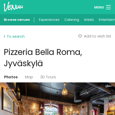
MENU
Browse venues
Experiences
Wish lists
Catering
Artists
Entertain
Log in
Add to wish list
To search
English
Pizzeria Bella Roma,
Add your venue
Jyväskylä
Photos
Map
3D Tours