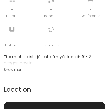
-
-
-
Theater
Banquet
Conference
-
-
U shape
Floor area
Tilaa mahdollista järjestellä myös lukuisiin 10-12
hengen pöytiin.
Show more
Ravintolat sisätilat jakautuvat kahteen ravintolasaliin
ja kabinettiin. Lisäksi kesäaikaan käytössä olevalla
terassilla on asiakaspaikkoja 100!
Location