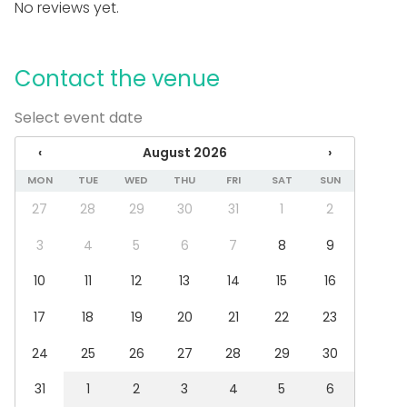
Fair / Exhibition
No reviews yet.
Performance / Show
Recreation
Cabin trip / Retreat
Contact the venue
Experience / Activity
Christmas Party
Select event date
Venue type
‹
August 2026
›
Restaurant
MON
TUE
WED
THU
FRI
SAT
SUN
27
28
29
30
31
1
2
3
4
5
6
7
8
9
10
11
12
13
14
15
16
17
18
19
20
21
22
23
24
25
26
27
28
29
30
31
1
2
3
4
5
6