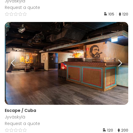
Jyväskylä
Request a quote
105
120
Escape / Cuba
Jyväskylä
Request a quote
120
200