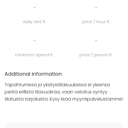
perhekokoontumisiin tai kaveriporukan yhteiseen
-
-
illanviettoihin tai juhlintaan. Tila saadaan varmasti
järjestettyä tapahtumallanne sopivaan tyyliin.
daily rent fr.
price / hour fr.
Yli 30 pizzaa sisältävältä listalta löytyy suosikki
varmasti jokaiseen makuun niin lihansyöjille, kalan ja
-
-
äyriäisten ystäville, kasvissyöjille, tulisten makujen
ystäville kuin gluteenitonta ruokavaliota
minimum spend fr.
price / person fr.
noudattaville.
Ota yhteyttä ja järjestetään onnistunut tilaisuus Bella
Additional information
Romassa!
Tapahtumissa ja yksityistilaisuuksissa ei yleensä
peritä erillistä tilavuokraa, vaan veloitus syntyy
tilatuista tarjoiluista. Kysy lisää myyntipalvelustamme!