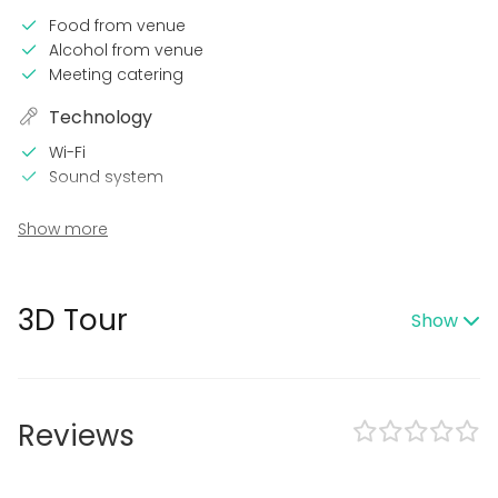
Food from venue
Alcohol from venue
Meeting catering
Technology
Wi-Fi
Sound system
In the venue
Show more
Sauna
Wheelchair accessible
3D Tour
Show
Event types
Party
Wedding
Spa / Wellness / Sauna
Reviews
Dinner / Lunch
Meeting
Conference / Seminar