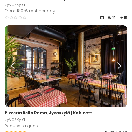
Jyväskylä
From 180 € rent per day
15
15
Pizzeria Bella Roma, Jyväskylä | Kabinetti
Jyväskylä
Request a quote