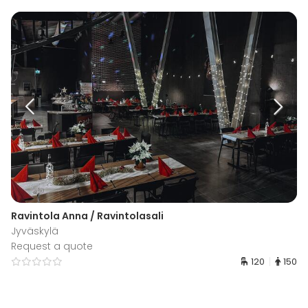
Ravintola Anna / Ravintolasali
Jyväskylä
Request a quote
120
150