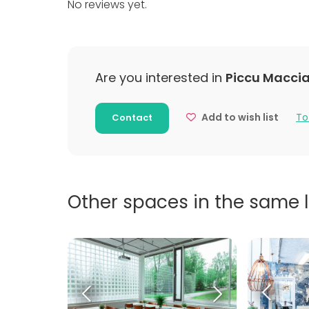
No reviews yet.
Meeting room
Restaurant
Private dining room
Are you interested in
Piccu Macci
Add to wish list
To
Contact
Other spaces in the same 