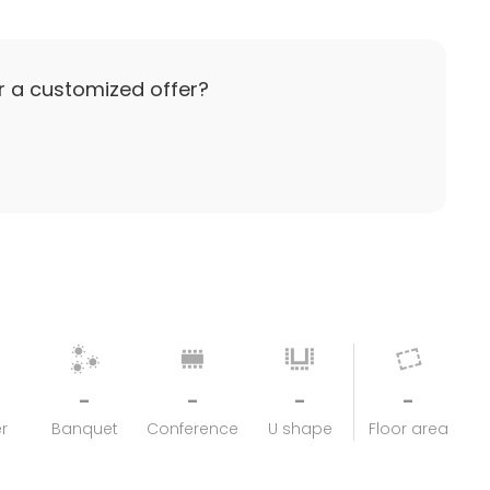
r a customized offer?
-
-
-
-
r
Banquet
Conference
U shape
Floor area