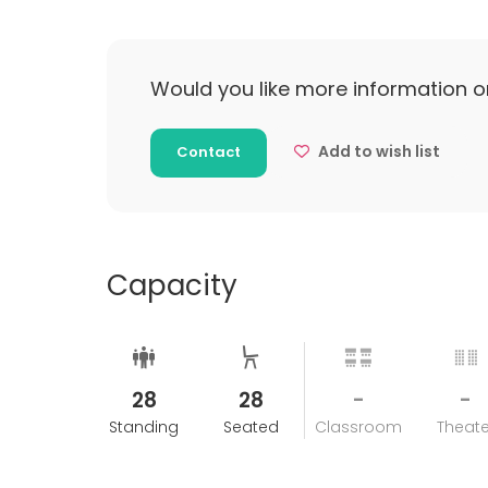
Would you like more information o
Add to wish list
Contact
Capacity
28
28
-
-
Standing
Seated
Classroom
Theate