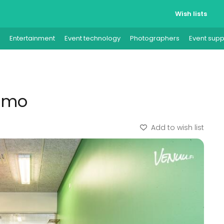
Wish lists
Entertainment
Event technology
Photographers
Event supp
aamo
Add to wish list