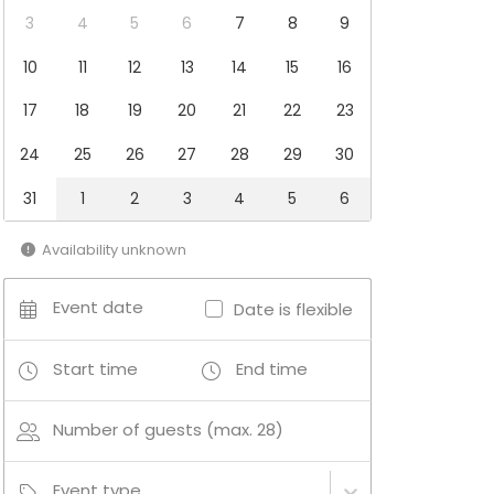
3
4
5
6
7
8
9
10
11
12
13
14
15
16
17
18
19
20
21
22
23
24
25
26
27
28
29
30
31
1
2
3
4
5
6
Availability unknown
Event date
Date is flexible
Start time
End time
Number of guests (max. 28)
Event type