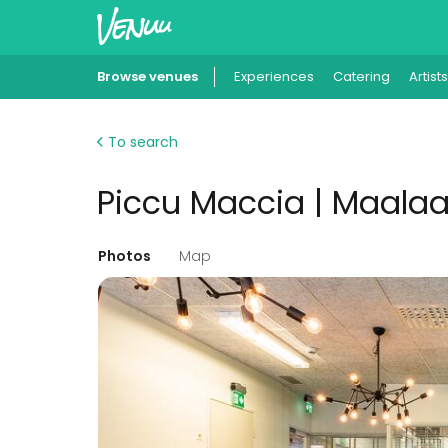
Browse venues
Experiences
Catering
Artists
To search
Piccu Maccia | Maal
Photos
Map