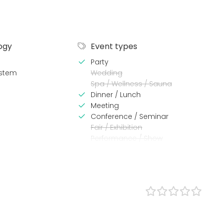
ogy
Event types
Party
stem
Wedding
Spa / Wellness / Sauna
Dinner / Lunch
Meeting
Conference / Seminar
Fair / Exhibition
Performance / Show
Recreation
Cabin trip / Retreat
Experience / Activity
Christmas Party