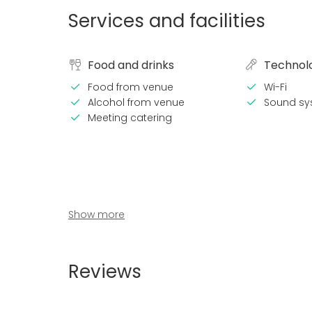
Services and facilities
Food and drinks
Technol
Food from venue
Wi-Fi
Alcohol from venue
Sound sy
Meeting catering
Show more
Reviews
Venue type