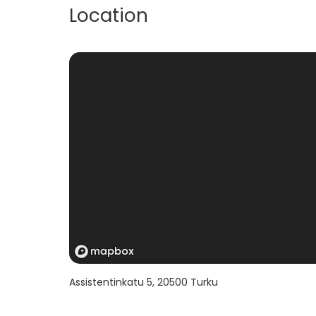
Location
Assistentinkatu 5
,
20500
Turku