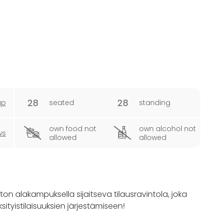
28
28
ap
seated
standing
own food not
own alcohol not
ws
allowed
allowed
ton alakampuksella sijaitseva tilausravintola, joka
ksityistilaisuuksien järjestämiseen!