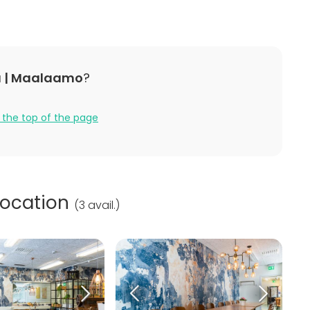
a | Maalaamo
?
 the top of the page
location
(
3 avail.
)