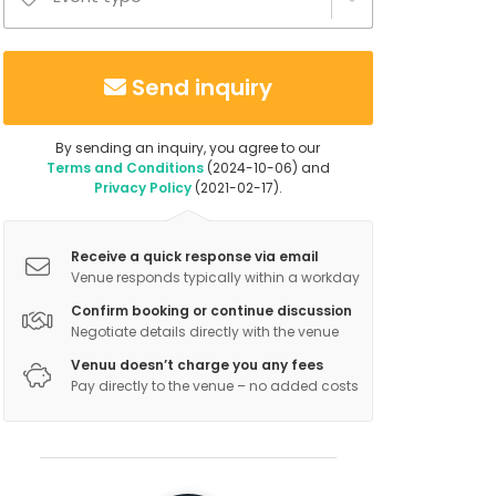
Send inquiry
By sending an inquiry, you agree to our
Terms and Conditions
(2024-10-06) and
Privacy Policy
(2021-02-17).
Receive a quick response via email
Venue responds typically within a workday
Confirm booking or continue discussion
Negotiate details directly with the venue
Venuu doesn’t charge you any fees
Pay directly to the venue – no added costs