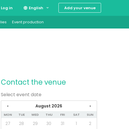
Add your venue
Log in
English
lies
Event production
Suomi
Svenska
Contact the venue
Select event date
‹
August 2026
›
MON
TUE
WED
THU
FRI
SAT
SUN
27
28
29
30
31
1
2