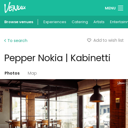
MENU
Browse venues
Experiences
Wish lists
Catering
Artists
Entertain
Log in
Add to wish list
To search
English
Pepper Nokia | Kabinetti
Add your venue
Photos
Map