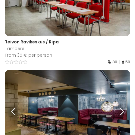
Teivon Ravikeskus / Ripa
Tampere
From 35 € per person
30
50