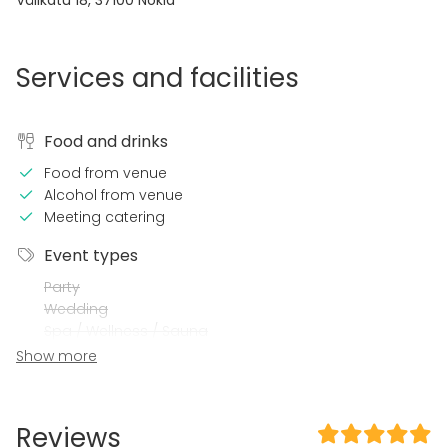
Välikatu 18
,
37100
Nokia
Services and facilities
Food and drinks
Food from venue
Alcohol from venue
Meeting catering
Event types
Party
Wedding
Spa / Wellness / Sauna
Dinner / Lunch
Show more
Meeting
Conference / Seminar
Fair / Exhibition
Reviews
Performance / Show