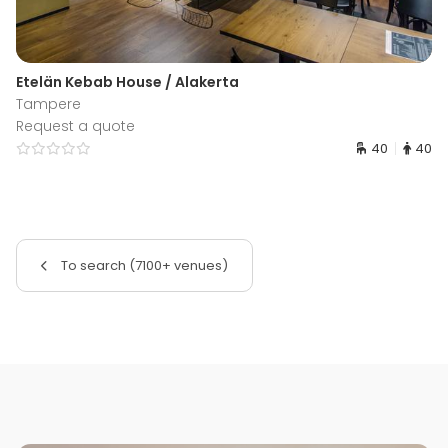
Etelän Kebab House / Alakerta
Tampere
Request a quote
40
40
To search (7100+ venues)