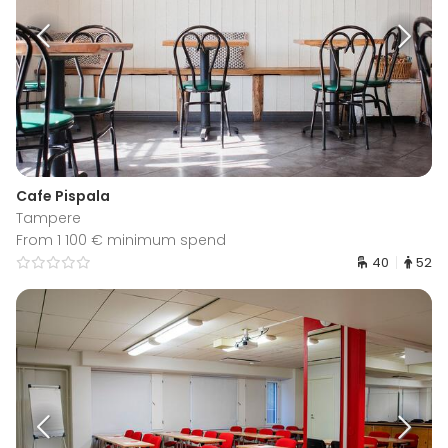
Cafe Pispala
Tampere
From 1 100 € minimum spend
40
52