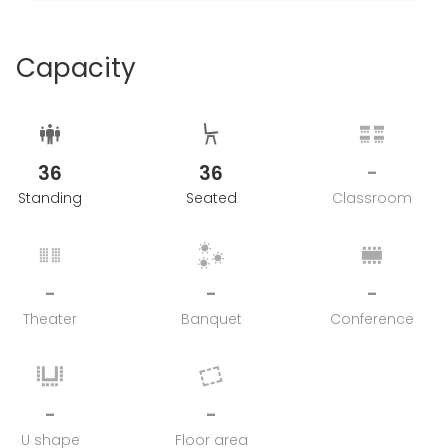
Capacity
36
36
-
Standing
Seated
Classroom
-
-
-
Theater
Banquet
Conference
-
-
U shape
Floor area