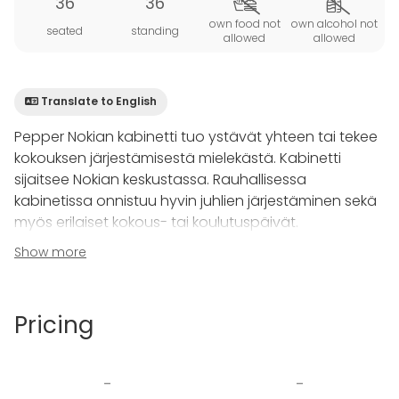
36
36
own food not
own alcohol not
seated
standing
allowed
allowed
Translate to English
Pepper Nokian kabinetti tuo ystävät yhteen tai tekee
kokouksen järjestämisestä mielekästä. Kabinetti
sijaitsee Nokian keskustassa. Rauhallisessa
kabinetissa onnistuu hyvin juhlien järjestäminen sekä
myös erilaiset kokous- tai koulutuspäivät.
Show more
Kokous- ja juhlatilat muodostuvat rauhallisesta 16
hengen neuvotteluhuoneesta sekä isommasta 36
hengen kabinetista. Kabinetista löytyy kaksi pitkää
Pricing
pöytää, joiden ääreen mahtuu 24 henkeä ja tämän
lisäksi korotettu ikkunatasanne tarjoaa lisätilaa vielä
12 hengelle.
-
-