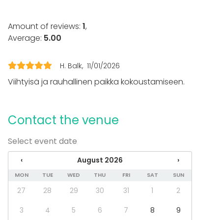
Recreation
Cabin trip / Retreat
Amount of reviews:
1
,
Experience / Activity
Average:
5.00
Christmas Party
Venue type
H. Balk
11/01/2026
Meeting room
Viihtyisä ja rauhallinen paikka kokoustamiseen.
Restaurant
Private dining room
Bar
Contact the venue
Select event date
‹
August 2026
›
MON
TUE
WED
THU
FRI
SAT
SUN
27
28
29
30
31
1
2
3
4
5
6
7
8
9