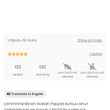
Välikatu 18
,
Nokia
Show on map
1 review
130
130
own food not
own alcohol not
seated
standing
allowed
allowed
Translate to English
Lämminhenkinen Nokian Pepper kutsuu sinut
järjestämään mukavan juhlatilaisuuden tai