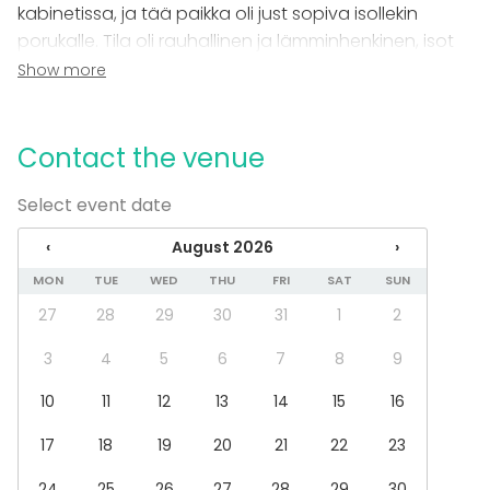
kabinetissa, ja tää paikka oli just sopiva isollekin
porukalle. Tila oli rauhallinen ja lämminhenkinen, isot
ikkunat toi kivan luonnonvalon ja tunnelma oli tosi
Show more
miellyttävä koko ajan.​
Tarjoiluhenkilökunta hoiti homman tosi
Contact the venue
ammattimaisesti – oli ystävällisiä ja sopivasti
Select event date
taustalla, eli palvelu pelasi mut saatiin keskittyä
kokoukseen rauhassa. Aamun kahvitus maistui kaikille
‹
August 2026
›
ja pääruoat oli oikeesti superhyviä, just semmosia ku
MON
TUE
WED
THU
FRI
SAT
SUN
odotettiin.​
27
28
29
30
31
1
2
Kokoustekniikka oli onneksi helppokäyttöistä: kaikki
3
4
5
6
7
8
9
laitteet lähti heti pyörimään eikä säätöön mennyt
aikaa yhtään, vaikka porukkaa oli reilusti. Päästiin
10
11
12
13
14
15
16
suoraan asiaan ja kokous sujui sutjakkaasti.
17
18
19
20
21
22
23
24
25
26
27
28
29
30