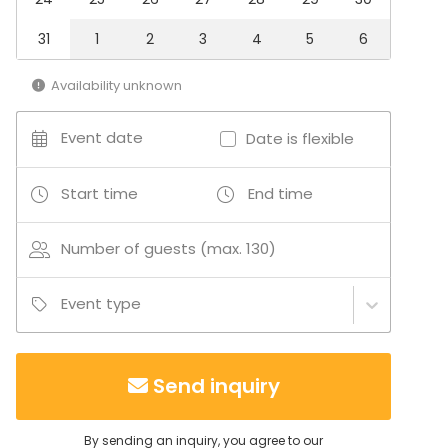
31
1
2
3
4
5
6
Availability unknown
Event date
Date is flexible
Start time
End time
Number of guests (max. 130)
Event type
Send inquiry
By sending an inquiry, you agree to our