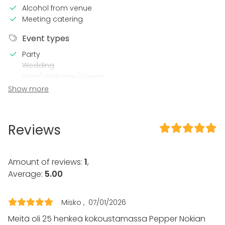
Alcohol from venue
Meeting catering
Event types
Party
Wedding
Spa / Wellness / Sauna
Dinner / Lunch
Show more
Meeting
Conference / Seminar
Fair / Exhibition
Reviews
Performance / Show
Recreation
Cabin trip / Retreat
Amount of reviews:
1
,
Experience / Activity
Average:
5.00
Christmas Party
Venue type
Misko
07/01/2026
Restaurant
Meitä oli 25 henkeä kokoustamassa Pepper Nokian
Bar