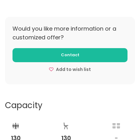
varattavissa yksityiskäyttöön.
Pepper Nokia huolehtii tilaisuutesi tarjoiluista ja
kokous- ja juhlamenut koostetaan aina sinun
Would you like more information or a
toiveiden mukaisesti.
customized offer?
Contact
Add to wish list
Capacity
130
130
-