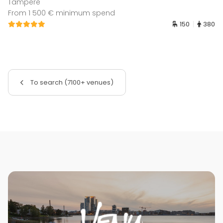
Tampere
From 1 500 € minimum spend
150
380
To search (7100+ venues)