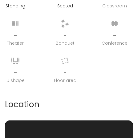
Standing
Seated
Classroom
-
-
-
Theater
Banquet
Conference
-
-
U shape
Floor area
Location