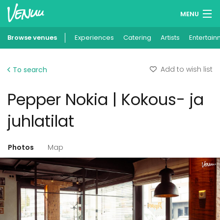
MENU
Browse venues
Experiences
Wish lists
Catering
Artists
Entertain
Log in
Add to wish list
To search
English
Pepper Nokia | Kokous- ja
Add your venue
juhlatilat
Photos
Map