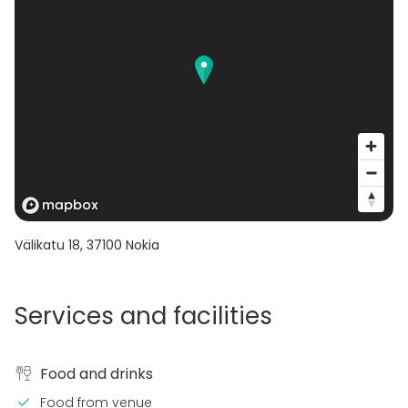
Välikatu 18
,
37100
Nokia
Services and facilities
Food and drinks
Food from venue