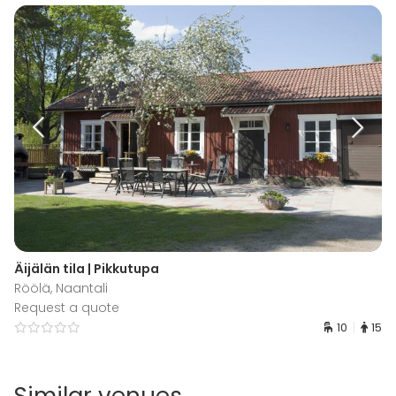
Äijälän tila | Pikkutupa
Röölä, Naantali
Request a quote
10
15
Similar venues