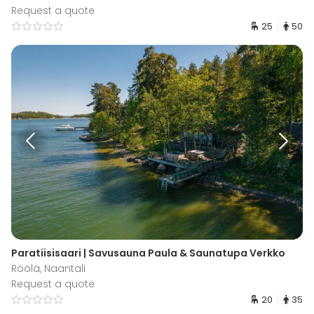
Request a quote
25
50
Paratiisisaari | Savusauna Paula & Saunatupa Verkko
Röölä, Naantali
Request a quote
20
35