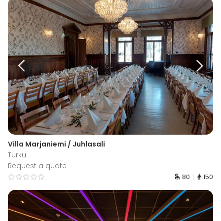
Villa Marjaniemi / Juhlasali
Turku
Request a quote
80
150