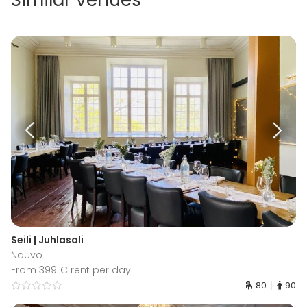
Seili | Juhlasali
Nauvo
From 399 € rent per day
80
90