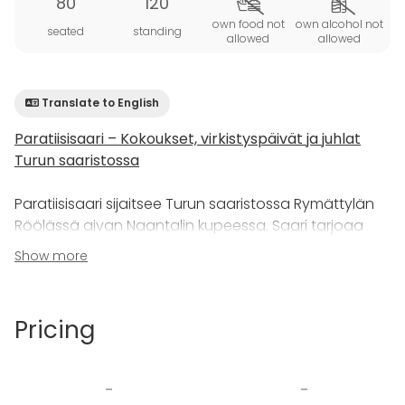
80
120
own food not
own alcohol not
seated
standing
allowed
allowed
Translate to English
Paratiisisaari – Kokoukset, virkistyspäivät ja juhlat
Turun saaristossa
Paratiisisaari sijaitsee Turun saaristossa Rymättylän
Röölässä aivan Naantalin kupeessa. Saari tarjoaa
rauhallisen merellisen ympäristön kokouksille,
Show more
koulutuksille, virkistyspäiville, yritysjuhlille sekä
yksityistilaisuuksille. Saareen saavutaan veneellä, ja
noin 700 metrin venekuljetus kuuluu
Pricing
majoitusvaraukseen.
Saaren suurin huvila,
Aurinkotalo
, soveltuu
erinomaisesti johtoryhmän kokouksiin, koulutuspäiviin,
-
-
asiakastilaisuuksiin, virkistys- ja TYHY/TYKY-päiviin