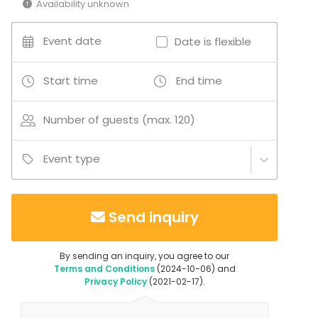
Availability unknown
Additional information about activities
Event date
Date is flexible
Monenlaisia risteilyjä saariston eri kohteisisiin kuten
viinitilalle, vierasvenesatamien viehättäviin
Start time
End time
ravintoloihin, maatiloille, Naantalin
vanhaankaupunkiin ja erimittaisia tuulahduksia
Number of guests (max. 120)
merelle asiakkaan toivomien aikataulujen puitteissa.
Event type
Send inquiry
By sending an inquiry, you agree to our
Terms and Conditions
(2024-10-06) and
Privacy Policy
(2021-02-17).