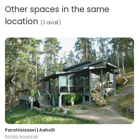
Other spaces in the same
location
(
3 avail.
)
Paratiisisaari | Aaholli
Röölä, Naantali