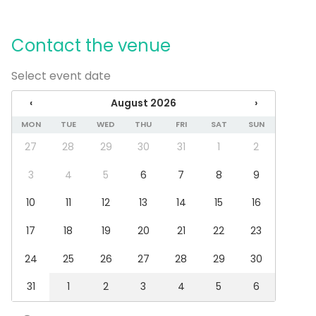
Wedding
Spa / Wellness / Sauna
Contact the venue
Dinner / Lunch
Meeting
Conference / Seminar
Select event date
Fair / Exhibition
‹
August 2026
›
Performance / Show
Recreation
MON
TUE
WED
THU
FRI
SAT
SUN
Cabin trip / Retreat
27
28
29
30
31
1
2
Experience / Activity
Christmas Party
3
4
5
6
7
8
9
Venue type
10
11
12
13
14
15
16
Villa / Mansion
17
18
19
20
21
22
23
Activities
24
25
26
27
28
29
30
Paintball / Laser tag
Outdoor activities
31
1
2
3
4
5
6
Swimming
Boating / Sailing