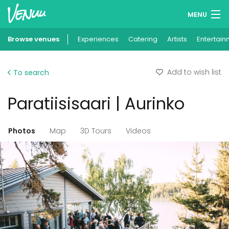
MENU
Browse venues
Experiences
Wish lists
Catering
Artists
Entertain
Log in
Add to wish list
To search
English
Paratiisisaari | Aurinko
Add your venue
Photos
Map
3D Tours
Videos