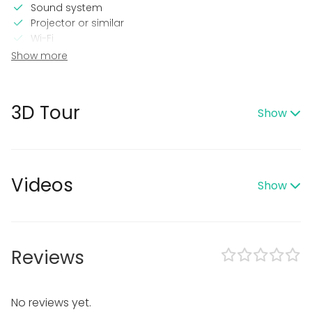
Sound system
Projector or similar
Wi-Fi
CD / DVD player
Show more
TV / Screen
In the venue
3D Tour
Show
Terrace
Sauna
Accommodation
Garden
Videos
Show
Equipment
Hot tub / Jacuzzi
Whiteboard / Flip chart
Towels
Reviews
Dinnerware
Event types
No reviews yet.
Party