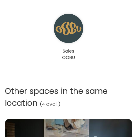
Sales
OOBU
Other spaces in the same
location
(
4 avail.
)