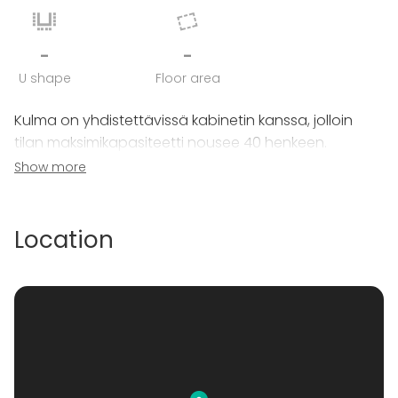
-
-
U shape
Floor area
Kulma on yhdistettävissä kabinetin kanssa, jolloin
tilan maksimikapasiteetti nousee 40 henkeen.
Show more
OOBU:sta löytyy useita erikokoisia tiloja erilaisiin
tarpeisiin – ota siis yhteyttä ja kysy tilaa juuri teille!
Location