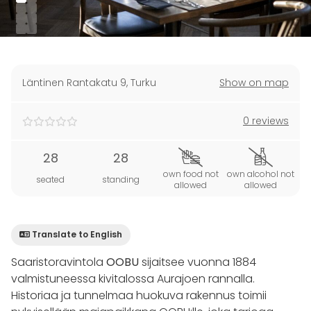
Läntinen Rantakatu 9
,
Turku
Show on map
0 reviews
28
28
own food not
own alcohol not
seated
standing
allowed
allowed
Translate to English
Saaristoravintola
OOBU
sijaitsee vuonna 1884
valmistuneessa kivitalossa Aurajoen rannalla.
Historiaa ja tunnelmaa huokuva rakennus toimii