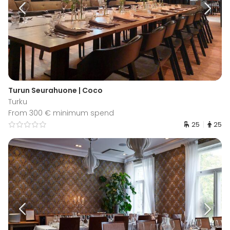
Turun Seurahuone | Coco
Turku
From 300 € minimum spend
25
25