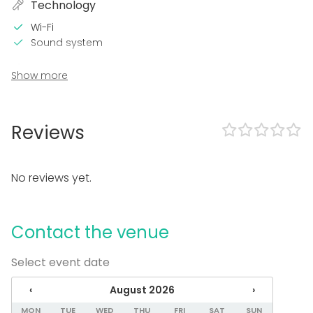
Technology
Wi-Fi
Sound system
In the venue
Show more
Terrace
Event types
Reviews
Party
Wedding
Spa / Wellness / Sauna
No reviews yet.
Dinner / Lunch
Meeting
Conference / Seminar
Contact the venue
Fair / Exhibition
Performance / Show
Select event date
Recreation
Cabin trip / Retreat
‹
August 2026
›
Experience / Activity
Christmas Party
MON
TUE
WED
THU
FRI
SAT
SUN