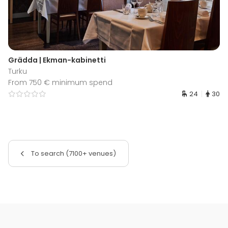
Grädda | Ekman-kabinetti
Turku
From 750 € minimum spend
24
30
To search (7100+ venues)