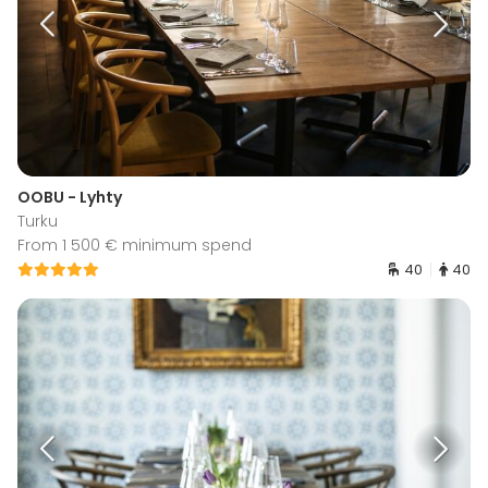
OOBU - Lyhty
Turku
From 1 500 € minimum spend
40
40