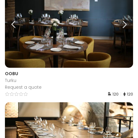
OOBU
Turku
Request a quote
120
120