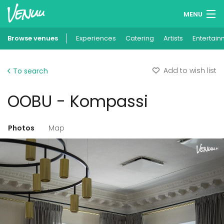
MENU
Browse venues
Experiences
Wish lists
Catering
Artists
Entertain
Log in
Add to wish list
To search
English
OOBU - Kompassi
Add your venue
Photos
Map