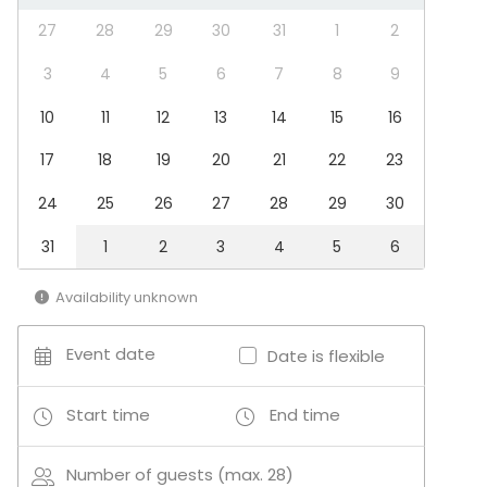
27
28
29
30
31
1
2
Venue type
Banquet hall
3
4
5
6
7
8
9
Restaurant
10
11
12
13
14
15
16
Private dining room
17
18
19
20
21
22
23
24
25
26
27
28
29
30
31
1
2
3
4
5
6
Availability unknown
Event date
Date is flexible
Start time
End time
Number of guests (max. 28)