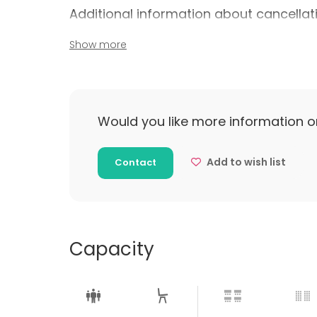
Additional information about cancellat
Varauksen peruminen puhelimitse/sähköpost
Show more
pidätämme oikeuden veloittaa 30% varauks
Would you like more information o
Add to wish list
Contact
Capacity