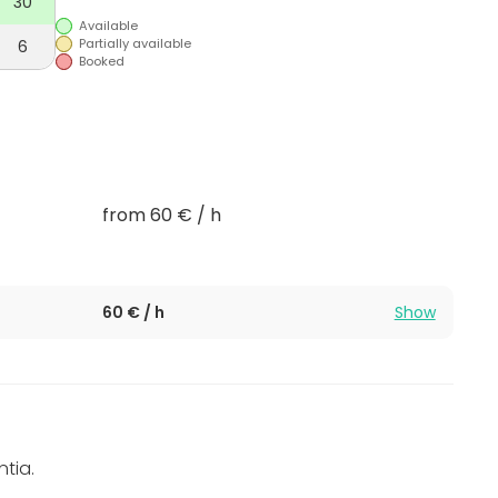
30
Available
Partially available
6
Booked
from 60 € / h
60 € / h
Show
ntia.