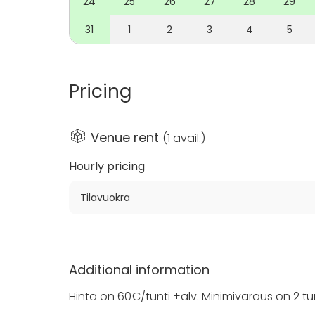
24
25
26
27
28
29
31
1
2
3
4
5
Pricing
Venue rent
(
1 avail.
)
Hourly pricing
Tilavuokra
Additional information
Hinta on 60€/tunti +alv. Minimivaraus on 2 tu