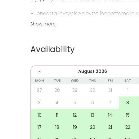
Huoneesta löytyy iso näyttö langattomalla yht
Tilan seinät ovat paksua lasia jonka eteen vo
Show more
varmistamiseksi.
Tervetuloa!
Availability
‹
August 2026
MON
TUE
WED
THU
FRI
SAT
27
28
29
30
31
1
3
4
5
6
7
8
10
11
12
13
14
15
17
18
19
20
21
22