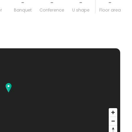
-
-
-
-
r
Banquet
Conference
U shape
Floor area