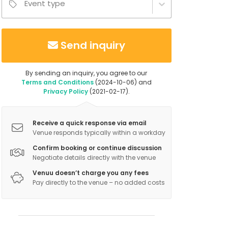
Event type
Send inquiry
By sending an inquiry, you agree to our
Terms and Conditions
(2024-10-06) and
Privacy Policy
(2021-02-17).
Receive a quick response via email
Venue responds typically within a workday
Confirm booking or continue discussion
Negotiate details directly with the venue
Venuu doesn’t charge you any fees
Pay directly to the venue – no added costs