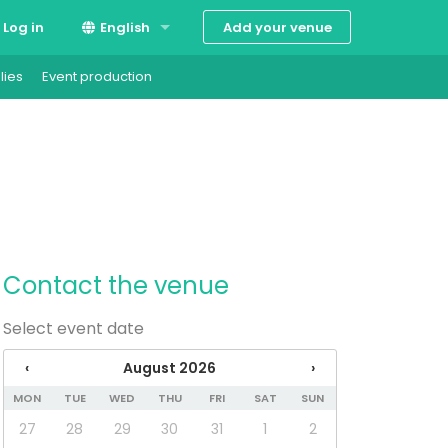
Add your venue
Log in
English
lies
Event production
Suomi
Svenska
Contact the venue
Select event date
‹
August 2026
›
MON
TUE
WED
THU
FRI
SAT
SUN
27
28
29
30
31
1
2