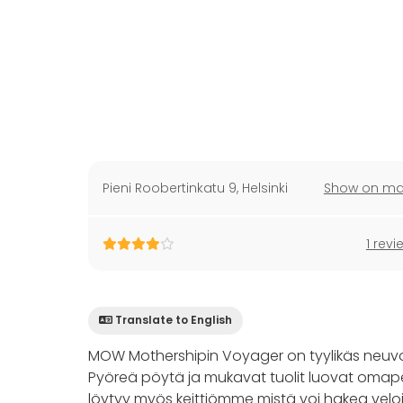
Pieni Roobertinkatu 9
,
Helsinki
Show on m
1 revi
Translate to English
MOW Mothershipin Voyager on tyylikäs neuvot
Pyöreä pöytä ja mukavat tuolit luovat omap
löytyy myös keittiömme mistä voi hakea veloi