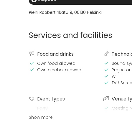
Pieni Roobertinkatu 9
,
00130
Helsinki
Services and facilities
Food and drinks
Technol
Own food allowed
Sound sy
Own alcohol allowed
Projector 
Wi-Fi
TV / Scre
Event types
Venue t
Party
Meeting 
Wedding
Coworkin
Show more
Spa / Wellness / Sauna
Dinner / Lunch