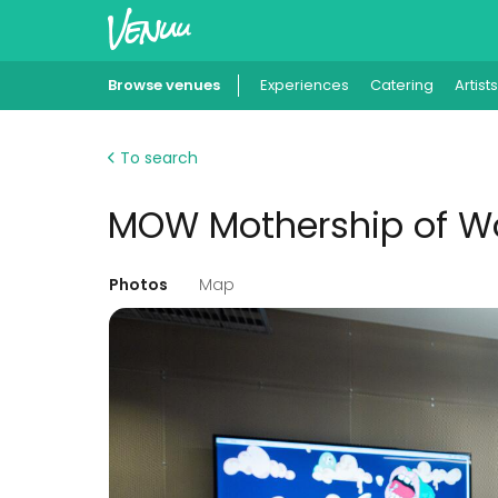
Browse venues
Experiences
Catering
Artists
To search
MOW Mothership of Wo
Photos
Map