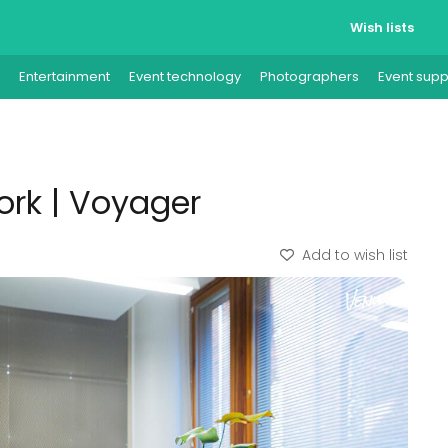
Wish lists
Entertainment
Event technology
Photographers
Event supp
rk | Voyager
Add to wish list