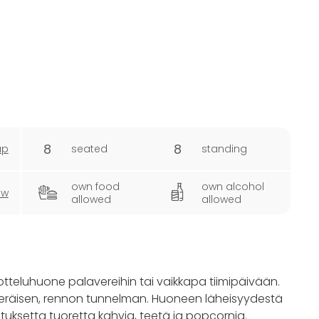
8
8
ap
seated
standing
own food
own alcohol
ew
allowed
allowed
teluhuone palavereihin tai vaikkapa tiimipäivään.
eräisen, rennon tunnelman. Huoneen läheisyydestä
tuksetta tuoretta kahvia, teetä ja popcornia.