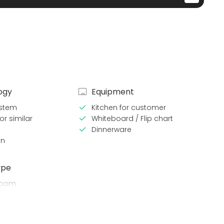
ogy
Equipment
stem
Kitchen for customer
or similar
Whiteboard / Flip chart
Dinnerware
en
ype
room
g space