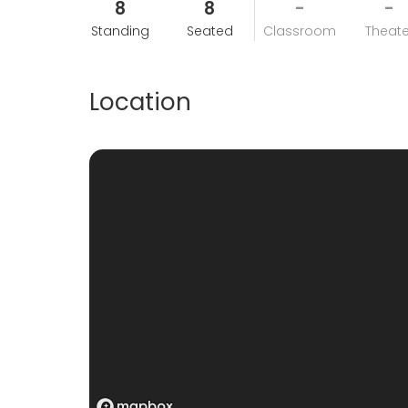
8
8
-
-
Standing
Seated
Classroom
Theate
Location