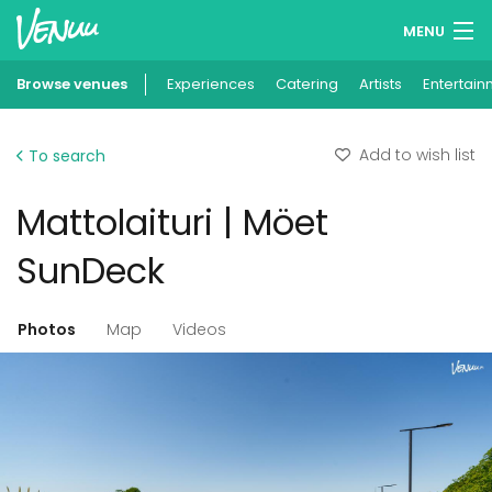
MENU
Browse venues
Experiences
Wish lists
Catering
Artists
Entertain
Log in
Add to wish list
To search
English
Mattolaituri | Möet
Add your venue
SunDeck
Photos
Map
Videos