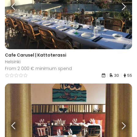
Cafe Carusel | Kattoterassi
Helsinki
From 2 000 € minimum spend
30
55