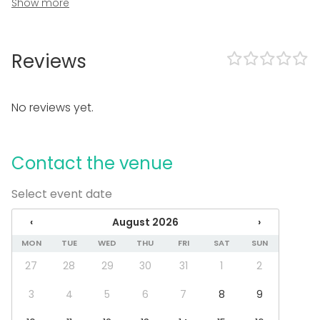
Show more
Terrace
Garden
Equipment
Reviews
Dinnerware
Event types
No reviews yet.
Party
Wedding
Spa / Wellness / Sauna
Contact the venue
Dinner / Lunch
Meeting
Select event date
Conference / Seminar
Fair / Exhibition
‹
August 2026
›
Performance / Show
MON
TUE
WED
THU
FRI
SAT
SUN
Recreation
Cabin trip / Retreat
27
28
29
30
31
1
2
Experience / Activity
Christmas Party
3
4
5
6
7
8
9
Venue type