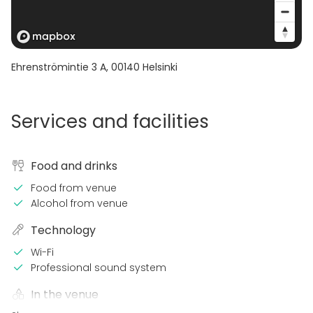
Ehrenströmintie 3 A
,
00140
Helsinki
Services and facilities
Food and drinks
Food from venue
Alcohol from venue
Technology
Wi-Fi
Professional sound system
In the venue