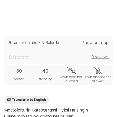
Ehrenströmintie 3 A
,
Helsinki
Show on map
0 reviews
30
40
own food not
own alcohol not
seated
standing
allowed
allowed
Translate to English
Mattolaiturin Kattoterassi - yksi Helsingin
uniikeimmista paikoista kesäjuhliin!