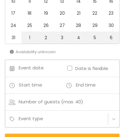
10
11
12
13
14
15
16
Multi-purpose event space
17
18
19
20
21
22
23
Café
Lounge
24
25
26
27
28
29
30
Terrace / Courtyard
Open air / Outdoor space
31
1
2
3
4
5
6
Bar
Rooftop terrace
Availability unknown
Event date
Date is flexible
Additional information about services and facilities
Juomat saa ennakkotilauksena tai hakemalla
Start time
End time
Mattolaiturin tiskiltä.
Number of guests (max. 40)
Talon DJ soittaa musiikkia tapahtuman aikana.
Yläkertaan ei ole esteetöntä kulkua.
Event type
Nelijalkaisetkin ovat meille tervetulleita, ja olemme