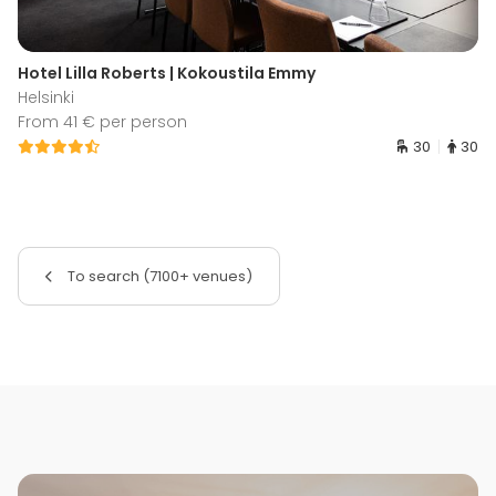
Hotel Lilla Roberts | Kokoustila Emmy
Helsinki
From 41 € per person
30
30
To search (7100+ venues)