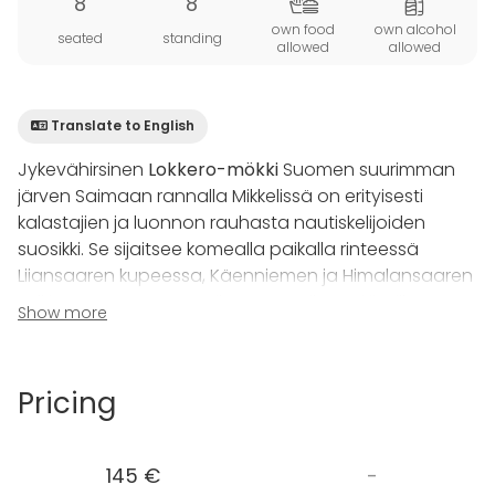
8
8
own food
own alcohol
seated
standing
allowed
allowed
Translate to English
Jykevähirsinen
Lokkero-mökki
Suomen suurimman
järven Saimaan rannalla Mikkelissä on erityisesti
kalastajien ja luonnon rauhasta nautiskelijoiden
suosikki. Se sijaitsee komealla paikalla rinteessä
Liiansaaren kupeessa, Käenniemen ja Himalansaaren
selkien tuntumassa. Isoilta terasseilta voi ihailla
Show more
Saimaata kaikkina vuodenaikoina. Norppiakin
seudulla on nähty.
Pricing
Ekologinen maalämpö takaa mukavat oltavat tässä
modernisti sisustetussa mökissä talvellakin. Mökissä
yöpyy mukavasti kahdessa kerroksessa jopa 8
145 €
-
henkeä. Tila sopiikin loistavasti perinteisen mökkeilyn