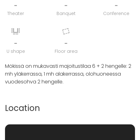
-
-
-
Theater
Banquet
Conference
-
-
U shape
Floor area
Mökissä on mukavasti majoitustilaa 6 + 2 hengelle: 2
mh yläkerrassa, 1 mh alakerrassa, olohuoneessa
vuodesohva 2 hengelle.
Location