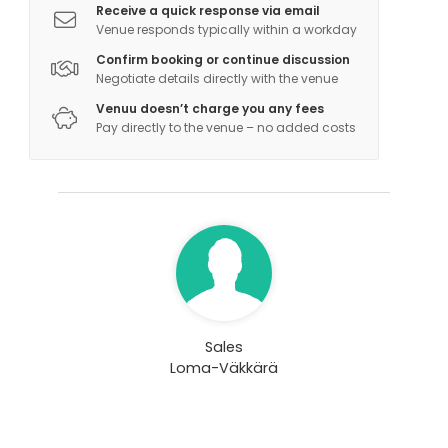
Receive a quick response via email
Kysy lisää kalastusluvista!
Venue responds typically within a workday
- Moottoriveneitä saatavilla lisämaksusta. Voit tuoda
Confirm booking or continue discussion
myös oman veneen mukanasi trailerilla. Hyvä
Negotiate details directly with the venue
veneenlaskupaikka lähistöllä.
Venuu doesn’t charge you any fees
- Kanootteja vuokrattavana mm. Suomenniemen
Pay directly to the venue – no added costs
Puolmatkassa
- Lähin vaellusreitti Orrainpolku (9,4 km) sijaitsee 15
kilometrin päässä
- Mökiltä on veneellä lyhyt matka Astuvansalmen
kalliomaalauksille (n. 8 km)
- Marjastus ja sienestys.
Sales
Loma-Väkkärä