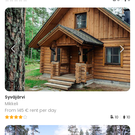
Syväjärvi
Mikkeli
From 145 € rent per day
10
10