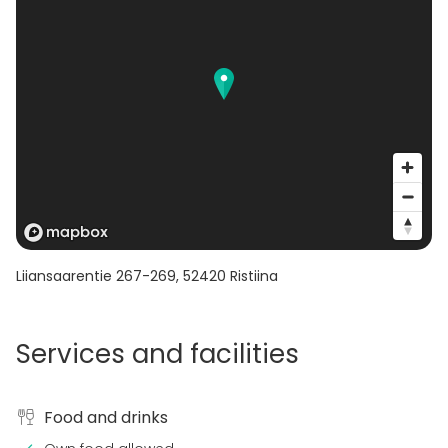
Liiansaarentie 267-269
,
52420
Ristiina
Services and facilities
Food and drinks