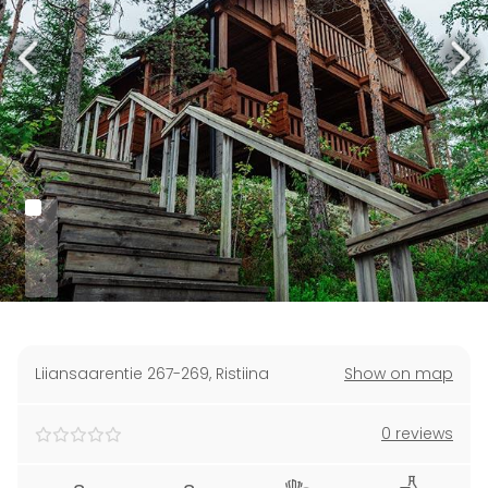
Liiansaarentie 267-269
,
Ristiina
Show on map
0 reviews