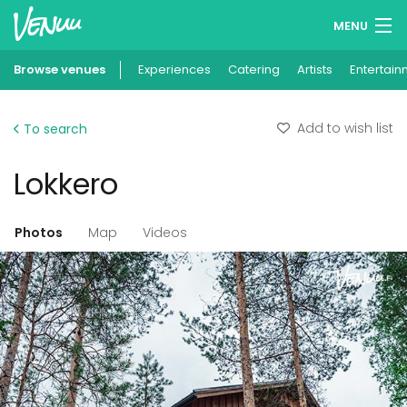
MENU
Browse venues
Experiences
Wish lists
Catering
Artists
Entertain
Log in
Add to wish list
To search
English
Lokkero
Add your venue
Photos
Map
Videos