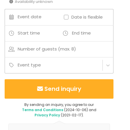
Additional information about services and facilities
Availability unknown
Puitteisiin kuuluu lisäksi:
Event date
Date is flexible
- Jääkaappipakastin, sähköliesi, sähköuuni,
mikroaaltouuni, leivänpaahdin, kahvinkeitin, komposti
biojätteille
Start time
End time
- Juomavesi hanasta, oma porakaivo
- Pölynimuri, siivousvälineet, roskapussit
Number of guests (max. 8)
- Pyykinpesukone, kuivausteline
- Takka, polttopuut
Event type
- Soutuvene, laituri
- Pelastusliivit ja lasten pinnasängyt toimitetaan
pyydettäessä veloituksetta
Send inquiry
- Liinavaatteet, moottorivene saatavilla lisämaksusta
Additional information about activities
By sending an inquiry, you agree to our
Terms and Conditions
(2024-10-06) and
- Kalastuksen ystäville Lokkero-mökkiä ympäröivä
Privacy Policy
(2021-02-17).
Saimaa tarjoaa mm. järvilohta, ahventa ja haukea.
Voit kalastaa joko omatoimisesti tai oppaan kanssa.