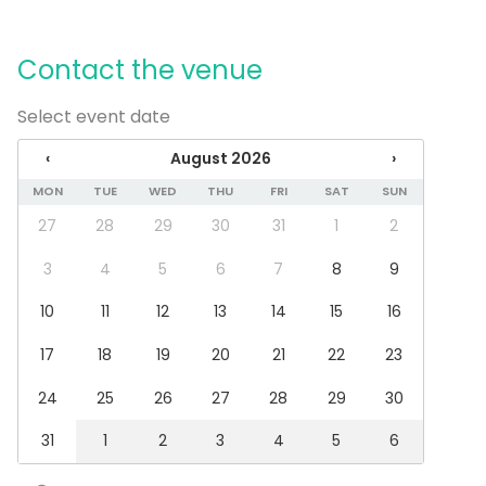
Spa / Wellness / Sauna
Dinner / Lunch
Meeting
Contact the venue
Conference / Seminar
Fair / Exhibition
Select event date
Performance / Show
Recreation
‹
August 2026
›
Cabin trip / Retreat
MON
TUE
WED
THU
FRI
SAT
SUN
Experience / Activity
Christmas Party
27
28
29
30
31
1
2
Venue type
3
4
5
6
7
8
9
Cabin / Cottage
10
11
12
13
14
15
16
Activities
17
18
19
20
21
22
23
Outdoor activities
24
25
26
27
28
29
30
Swimming
Boating / Sailing
31
1
2
3
4
5
6