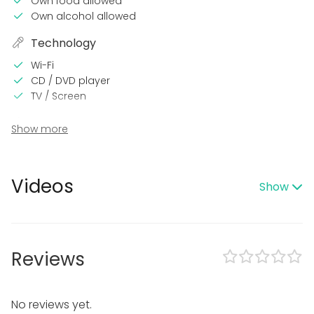
Own food allowed
Own alcohol allowed
Technology
Wi-Fi
CD / DVD player
TV / Screen
In the venue
Show more
Sauna
Accommodation
Garden
Videos
Show
Equipment
Kitchen for customer
Dinnerware
Reviews
Event types
Party
No reviews yet.
Wedding