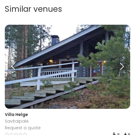
Similar venues
Villa Helge
Savitaipale
Request a quote
8
8